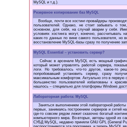
MySQL и т.д.).
Резервное копирование баз MySQL
Вообще, почти все хостинг-провайдеры производят
пользователей. Однако, не стоит забывать о том
основном, для себя, на случай аварии у себя. Им
условиях хостинга могут, конечно, рассчитывать 
каких-то данных по вине самого пользователя, но в
восстановление MySQL-базы сразу по получению зап
MySQL Essential – установить сервер?
Сейчас в арсенале MySQL есть мощный графическ
который может управлять работой сервера, показы
логи. Но требовалось что-то другое, какое-то ре
попробовавший установить сервер, сразу полу
максимальным комфортом. Актуально это в первую о
большинство пользователей избалованы к краси
нашлось – специально для платформы Windows досту
Лабораторная работа: MySQL
Заняться выполнением этой лабораторной работы м
первых, занимаясь построением серверов и сетей на
где-то совсем рядом лежит сказочно богатый контин
компьютерного мира. Во-вторых, авторы одной из с
СУБД MySQL, недавно приняли GNU GPL (General Publ
распространяется эта программа, и теперь MySQL я