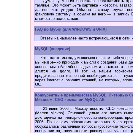
Думаю у многих возникала необходимость хран
таблице. Это может быть картинка к новости, авата
да все, что угодно. Обычно в этому случае п
файловую систему, а ссылка на него — в запись Б
множество недостатков...
FAQ по MySql (для WINDOWS и UNIX)
Ответы на наиболее часто встречающиеся в сети 
MySQL (введение)
Как только мы задумываемся о каком-либо упоряд
мы неизбежно приходим к мысли о создании базы дан
access, мы, облегчённо вздыхаем и на какое-то вре
длится не долго. И вот на нашем горизонт
продиктованная жизненной необходимостью, - нуж
через internet с рабочих станций, на которых, впо
ОС.
Конкурентные преимущества MySQL. Интервью Се
Микосом, CEO компании MySQL AB
21 июня 2006 г. Москву посетил CEO компании
(Marten Mickos). Основной целью его визита был
докладчика на пленарной сессии конференции, про
2006. По нашему обоюдному желанию была органи
обсуждались различные вопросы (состояние техноло
специалистов, возможности расширения участия р