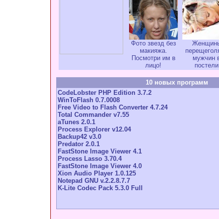
Фото звезд без
Женщин
макияжа.
перещегол
Посмотри им в
мужчин 
лицо!
постели
10 новых программ
CodeLobster PHP Edition 3.7.2
WinToFlash 0.7.0008
Free Video to Flash Converter 4.7.24
Total Commander v7.55
aTunes 2.0.1
Process Explorer v12.04
Backup42 v3.0
Predator 2.0.1
FastStone Image Viewer 4.1
Process Lasso 3.70.4
FastStone Image Viewer 4.0
Xion Audio Player 1.0.125
Notepad GNU v.2.2.8.7.7
K-Lite Codec Pack 5.3.0 Full