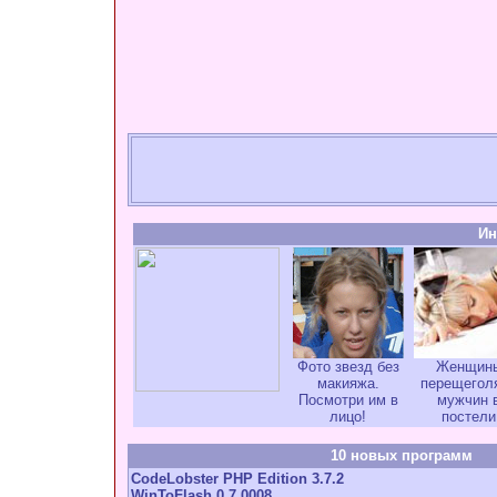
Ин
Фото звезд без
Женщин
макияжа.
перещегол
Посмотри им в
мужчин 
лицо!
постели
10 новых программ
CodeLobster PHP Edition 3.7.2
WinToFlash 0.7.0008