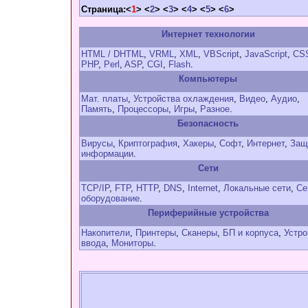
Страница:<
1
> <
2
> <
3
> <
4
> <
5
> <
6
>
Интернет технологии
HTML / DHTML
,
VRML
,
XML
,
VBScript
,
JavaScript
,
CS
PHP
,
Perl
,
ASP
,
CGI
,
Flash
.
Компьютеры
Мат. платы
,
Устройства охлаждения
,
Видео
,
Аудио
,
Память
,
Процессоры
,
Игры
,
Разное
.
Безопасность
Вирусы
,
Криптография
,
Хакеры
,
Софт
,
Интернет
,
Защ
информации
.
Сети
TCP/IP
,
FTP
,
HTTP
,
DNS
,
Internet
,
Локальные сети
,
Се
оборудование
.
Периферийные устройства
Накопители
,
Принтеры
,
Сканеры
,
БП и корпуса
,
Устро
ввода
,
Мониторы
.