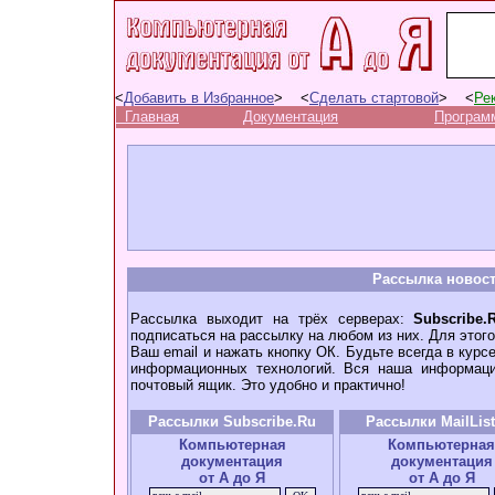
<
Добавить в Избранное
> <
Сделать стартовой
> <
Ре
Главная
Документация
Програм
Рассылка новос
Рассылка выходит на трёх серверах:
Subscribe.
подписаться на рассылку на любом из них. Для этог
Ваш email и нажать кнопку ОК. Будьте всегда в курс
информационных технологий. Вся наша информаци
почтовый ящик. Это удобно и практично!
Рассылки
Subscribe.Ru
Рассылки
MailLis
Компьютерная
Компьютерная
документация
документация
от А до Я
от А до Я