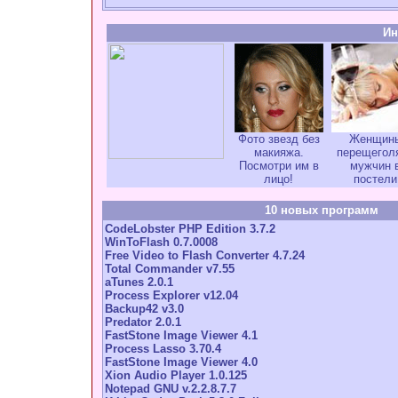
Ин
Фото звезд без
Женщин
макияжа.
перещегол
Посмотри им в
мужчин 
лицо!
постели
10 новых программ
CodeLobster PHP Edition 3.7.2
WinToFlash 0.7.0008
Free Video to Flash Converter 4.7.24
Total Commander v7.55
aTunes 2.0.1
Process Explorer v12.04
Backup42 v3.0
Predator 2.0.1
FastStone Image Viewer 4.1
Process Lasso 3.70.4
FastStone Image Viewer 4.0
Xion Audio Player 1.0.125
Notepad GNU v.2.2.8.7.7