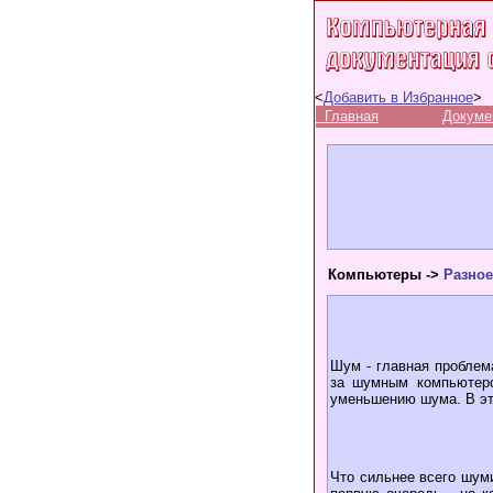
<
Добавить в Избранное
>
Главная
Докуме
Компьютеры ->
Разное
Шум - главная проблем
за шумным компьютеро
уменьшению шума. В эт
Что сильнее всего шуми