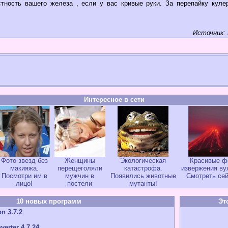
тность вашего железа , если у вас кривые руки. За перепайку куле
Источник:
Интересное в сети
Фото звезд без
Женщины
Экологическая
Красивые ф
макияжа.
перещеголяли
катастрофа.
извержения ву
Посмотри им в
мужчин в
Появились животные
Смотреть сей
лицо!
постели
мутанты!
10 новых программ
Эт
n 3.7.2
verter 4.7.24