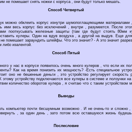
тим не помешает снять ножки с корпуса , они будут только мешать.
Способ Четвертый
вук можно обклеить корпус изнутри шумопоглащяющими материалами ,
ь ими весь корпус без исключений , внутри , разумеется. После этог
ами пооткусывать железные защиты (там где будут стоять 80мм 
вставить кулеры. Один на вдув воздуха , а другой на выдув. Еще дл
 не помешает зараундить шлейфы. Что это значит? - А это значит разрез
м либо изалентой.
Способ Пятый
ного у нас в корпусе появилось очень много кулеров , что если их по
енты? Как на время понизить их мощность? -Есть специальное устр
стоит оно не бешенные деньги , это устройство регулирует скорость 
К этому устройству подключаются все кулеры в системе и ползунки на
твии количество оборотов кулера , я считаю что с таким устройством
Выводы
ть компьютер почти бесшумным возможно . И не очень-то и сложно ,
вернуть , за один день , зато потом всю оставшуюся жизнь будешь
Послесловие