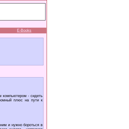
E-Books
м компьютером - сидеть
ромный плюс на пути к
 ним и нужно бороться в