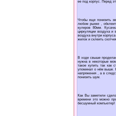
ее под корпус. Перед э
Чтобы еще понизить з
любом рынке , обклеит
кулеров 80мм. Кусачк
циркуляции воздуха и 
воздуха внутри корпуса
жилок и склеить скотче
В ходе свыше проделан
нужна в некоторые мом
такое купить так как 
упоминал о нём выше. 
напряжения , а в следс
понизить шум.
Как Вы заметили сдела
времени это можно про
бесшумный компьютер!