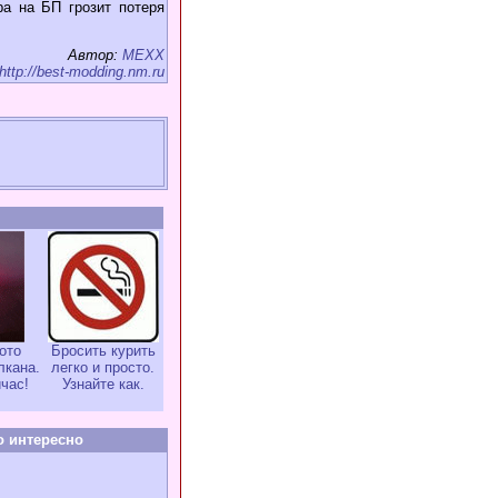
ра на БП грозит потеря
Автор:
МЕХХ
http://best-modding.nm.ru
ото
Бросить курить
лкана.
легко и просто.
час!
Узнайте как.
о интересно