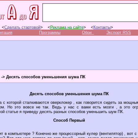
 <
Сделать стартовой
> <
Реклама на сайте
> <
Контакты
>
нтация
Программы
Обои
Экспорт RSS
-> Десять способов уменьшения шума ПК
Десять способов уменьшения шума ПК
а с которой сталкиваются оверклокер , как говорится сидеть за мощны
м. Но это вовсе не так. Ведь у нас с вами есть мозги , а это ог
ой статье я приведу десять разных способов уменьшить шум ПК.
Способ Первый
т в компьютере ? Конечно же процессорный кулер (вентилятор) , вот с