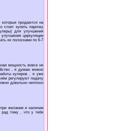
 которые продаются на
о стоит купить парочку
кулеры) для улучшения
я улучшения циркуляции
ать их полосками по 6-7
лная мощность вовсе не
ойство , я думаю можно
работы кулеров , я уже
 нём регулируют подачу
 можно довольно неплохо
 при желании и наличии
 рад тому , что у тебя