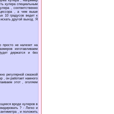
шума кулера , например
сть кулера специальным
улера , соответственно
оцессора , а чем выше
ых 10 градусов ведет к
 искать другой выход. Я
р просто не налезет на
азмеров изготавливаем
будет держатся и без
жно регулярной смазкой
р , он работает намного
паиваем этот , оголяем
жущееся вроде кулеров в
квидировать ? - Легко и
сантиметра , и положить