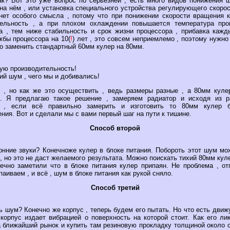
ак? Вот это уже вопрос по серьёзней , есть много видов понижения 
на нём , или установка специального устройства регулирующего скоро
нет особого смысла , потому что при понижении скорости вращения к
тельность , а при плохом охлаждении повышается температура пр
а , тем ниже стабильность и срок жизни процессора , прибавка кажд
бы процессора на 10(
!
) лет , это совсем неприемлемо , поэтому нужно
о заменить стандартный 60мм кулер на 80мм.
ую производительность!
й шум , чего мы и добивались!
 , но как же это осуществить , ведь размеры разные , а 80мм куле
е. Я предлагаю такое решение , замеряем радиатор и исходя из р
к , если всё правильно замерить и изготовить то 80мм кулер 
ния. Вот и сделали мы с вами первый шаг на пути к тишине.
Способ второй
онние звуки? Конечноже кулер в блоке питания. Побороть этот шум мо
 , но это не даст желаемого результата. Можно поискать тихий 80мм куле
ечно заметили что в блоке питания кулер припаян. Не проблема , от
паиваем , и всё , шум в блоке питания как рукой сняло.
Способ третий
 шум? Конечно же корпус , теперь будем его пытать. Но что есть дви
корпус издает вибрацией о поверхность на которой стоит. Как его ли
а ближайший рынок и купить там резиновую прокладку толщиной около 