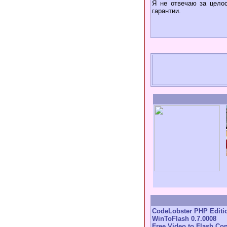
Я не отвечаю за целос
гарантии.
CodeLobster PHP Editio
WinToFlash 0.7.0008
Free Video to Flash Con