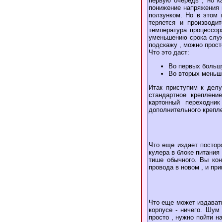
первую очередь , но к
понижение напряжения 
ползунком. Но в этом 
теряется и производи
температура процессор
уменьшению срока служ
подскажу , можно прост
Что это даст:
Во первых больш
Во вторых меньши
Итак приступим к делу
стандартное креплени
картонный переходни
дополнительного крепле
Что еще издает постор
кулера в блоке питания
тише обычного. Вы кон
провода в новом , и при
Что еще может издавать
корпусе - ничего. Шум 
просто , нужно пойти н