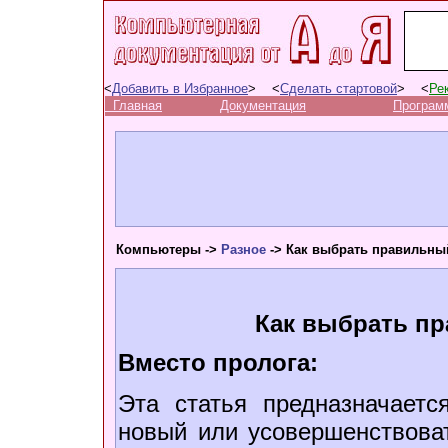
<
Добавить в Избранное
> <
Сделать стартовой
> <
Ре
Главная
Документация
Програм
Компьютеры ->
Разное
-> Как выбрать правильны
Как выбрать п
Вместо пролога:
Эта статья предназначаетс
новый или усовершенствова