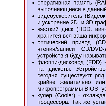
оперативная память (RA
выполняющиеся в данный
видеоускоритель (Видеок
и ускорение 2D- и 3D-гра
жесткий диск (HDD, винч
хранится вся ваша инфо
оптический привод (С
чтения/записи CD/DVD
устройств я буду называт
флоппи-дисковод (FDD) -
на дискеты. Устройств
сегодня существуют ряд
крайне желательно или
микропрограммы BIOS, ус
кулер (Cooler) - охлажд
процессора. Так же уста