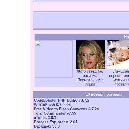
Ин
Фото звезд без
Женщин
макияжа.
перещегол
Посмотри им в
мужчин 
лицо!
постели
10 новых программ
CodeLobster PHP Edition 3.7.2
WinToFlash 0.7.0008
Free Video to Flash Converter 4.7.24
Total Commander v7.55
aTunes 2.0.1
Process Explorer v12.04
Backup42 v3.0