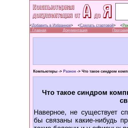
<
Добавить в Избранное
> <
Сделать стартовой
> <
Ре
Главная
Документация
Програм
Компьютеры ->
Разное
-> Что такое синдром комп
Что такое синдром комп
св
Наверное, не существует с
бы связаны какие-нибудь п