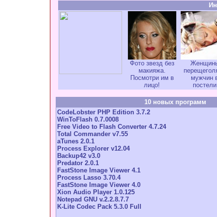
Ин
Фото звезд без
Женщин
макияжа.
перещегол
Посмотри им в
мужчин 
лицо!
постели
10 новых программ
CodeLobster PHP Edition 3.7.2
WinToFlash 0.7.0008
Free Video to Flash Converter 4.7.24
Total Commander v7.55
aTunes 2.0.1
Process Explorer v12.04
Backup42 v3.0
Predator 2.0.1
FastStone Image Viewer 4.1
Process Lasso 3.70.4
FastStone Image Viewer 4.0
Xion Audio Player 1.0.125
Notepad GNU v.2.2.8.7.7
K-Lite Codec Pack 5.3.0 Full