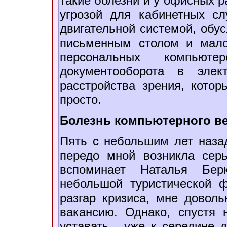
такие болезни и у офисных р
угрозой для кабинетных с
двигательной системой, обу
письменным столом и мало
персональных компью
документооборота в эле
расстройства зрения, котор
просто.
Болезнь компьютерного в
Пять с небольшим лет назад
передо мной возникла серь
вспоминает Наталья Берк
небольшой туристической 
разгар кризиса, мне довол
вакансию. Однако, спустя 
уставать - уже к середине д