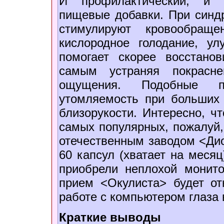
И профилактический, и 
пищевые добавки. При синд
стимулируют кровообраще
кислородное голодание, у
помогает скорее восстано
самым устраняя покрасне
ощущения. Подобные п
утомляемость при больших 
близорукости. Интересно, ч
самых популярных, пожалуй
отечественным заводом <Дио
60 капсул (хватает на меся
приобрели неплохой монито
прием <Окулиста> будет о
работе с компьютером глаза 
Краткие выводы