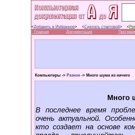
<
Добавить в Избранное
> <
Сделать стартовой
> <
Ре
Главная
Документация
Програм
Компьютеры ->
Разное
-> Много шума из ничего
Много 
В последнее время пробл
очень актуальной. Особенн
кто создает на основе к