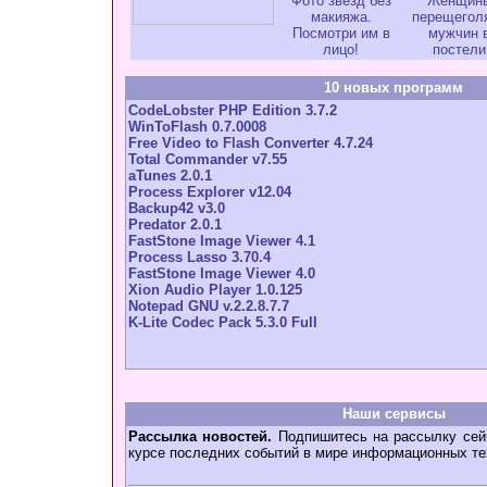
Фото звезд без
Женщин
макияжа.
перещегол
Посмотри им в
мужчин 
лицо!
постели
10 новых программ
CodeLobster PHP Edition 3.7.2
WinToFlash 0.7.0008
Free Video to Flash Converter 4.7.24
Total Commander v7.55
aTunes 2.0.1
Process Explorer v12.04
Backup42 v3.0
Predator 2.0.1
FastStone Image Viewer 4.1
Process Lasso 3.70.4
FastStone Image Viewer 4.0
Xion Audio Player 1.0.125
Notepad GNU v.2.2.8.7.7
K-Lite Codec Pack 5.3.0 Full
Наши сервисы
Рассылка новостей.
Подпишитесь на рассылку сейч
курсе последних событий в мире информационных те