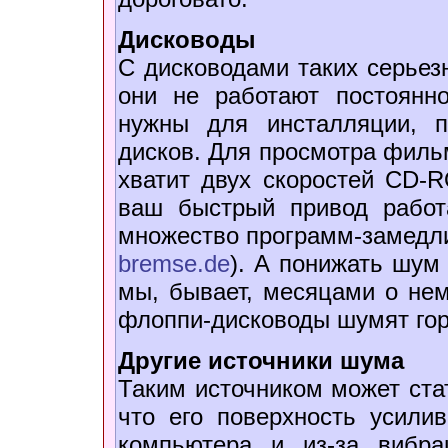
Дисководы
С дисководами таких серьезн
они не работают постоянн
нужны для инсталляции, 
дисков. Для просмотра филь
хватит двух скоростей CD
ваш быстрый привод работа
множество программ-замедли
bremse.de
). А понижать шум
мы, бывает, месяцами о не
флоппи-дисководы шумят гор
Другие источники шума
Таким источником может стат
что его поверхность усилив
компьютера и из-за вибр