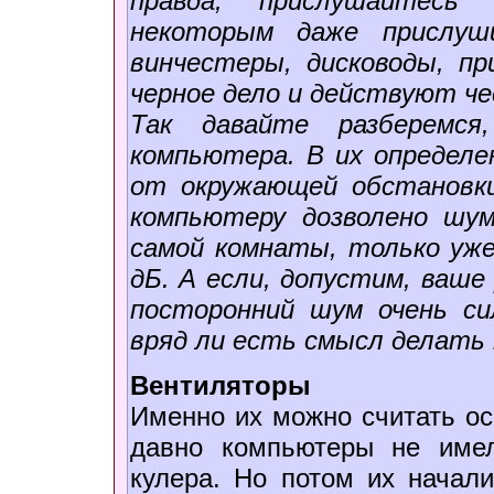
правда, прислушайтесь
некоторым даже прислуш
винчестеры, дисководы, п
черное дело и действуют ч
Так давайте разберемс
компьютера. В их определе
от окружающей обстановк
компьютеру дозволено шу
самой комнаты, только уже
дБ. А если, допустим, ваше
посторонний шум очень си
вряд ли есть смысл делат
Вентиляторы
Именно их можно считать о
давно компьютеры не имел
кулера. Но потом их начали