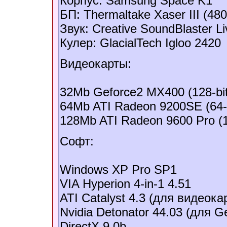
Корпус: Samsung Space K1
БП: Thermaltake Xaser III (48
Звук: Creative SoundBlaster Li
Кулер: GlacialTech Igloo 2420
Видеокарты:
32Mb Geforce2 MX400 (128-bit
64Mb ATI Radeon 9200SE (64-b
128Mb ATI Radeon 9600 Pro (1
Софт:
Windows XP Pro SP1
VIA Hyperion 4-in-1 4.51
ATI Catalyst 4.3 (для видеока
Nvidia Detonator 44.03 (для 
DirectX 9.0b