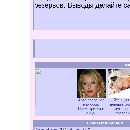
резервов. Выводы делайте с
Ин
Фото звезд без
Женщин
макияжа.
перещегол
Посмотри им в
мужчин 
лицо!
постели
10 новых программ
CodeLobster PHP Edition 3.7.2