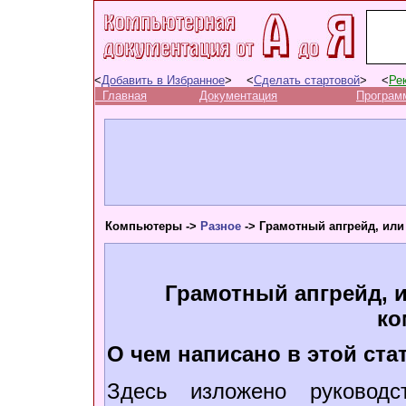
<
Добавить в Избранное
> <
Сделать стартовой
> <
Ре
Главная
Документация
Програм
Компьютеры ->
Разное
-> Грамотный апгрейд, ил
Грамотный апгрейд, 
ко
О чем написано в этой ста
Здесь изложено руководс