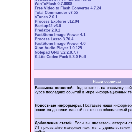
WinToFlash 0.7.0008
Free Video to Flash Converter 4.7.24
Total Commander v7.55
aTunes 2.0.1
Process Explorer v12.04
Backup42 v3.0
Predator 2.0.1
FastStone Image Viewer 4.1
Process Lasso 3.70.4
FastStone Image Viewer 4.0
Xion Audio Player 1.0.125
Notepad GNU v.2.2.8.7.7
K-Lite Codec Pack 5.3.0 Full
Наши сервисы
Рассылка новостей.
Подпишитесь на рассылку сейч
курсе последних событий в мире информационных те
Новостные информеры.
Поставьте наши информеры
появится дополнительный постоянно обновляемый ра
Добавление статей.
Если вы являетесь автором ст
ИТ присылайте материал нам, мы с удовольствием о
сайте.