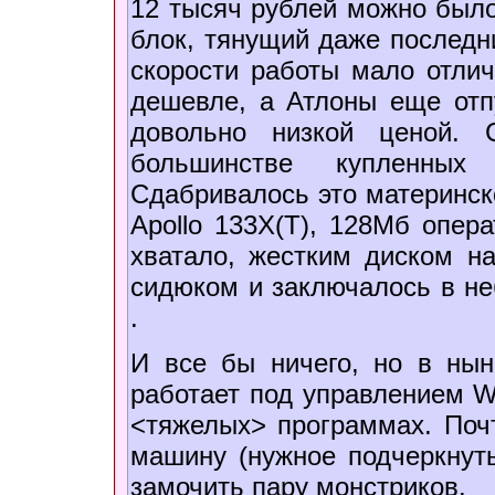
12 тысяч рублей можно было
блок, тянущий даже последн
скорости работы мало отлич
дешевле, а Атлоны еще отп
довольно низкой ценой. 
большинстве купленных 
Сдабривалось это материнско
Apollo 133X(T), 128Мб опер
хватало, жестким диском на
сидюком и заключалось в не
.
И все бы ничего, но в ны
работает под управлением Wi
<тяжелых> программах. Почт
машину (нужное подчеркнуть
замочить пару монстриков.