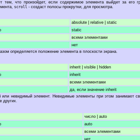
ет тем, что произойдет, если содержимое элемента выйдет за его 
емента,
- создаст полосы прокрутки, для просмотра.
scroll
absolute | relative | static
ю
static
всеми элементами
нет
азом определяется положение элемента в плоскости экрана.
inherit | visible | hidden
ю
inherit
всеми элементами
да, если значение inherit
 или невидимый элемент. Невидимые элементы при этом занимают св
е других.
число | auto
ю
auto
всеми элементами
нет