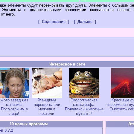
ядке элементы будут переекрывать друг друга. Элементы с большим зн
. Элементы с положительными занчениями оказываются поверх 
от него.
[ Содержание ]
[ Дальше ]
Интересное в сети
Фото звезд без
Женщины
Экологическая
Красивые ф
макияжа.
перещеголяли
катастрофа.
извержения ву
Посмотри им в
мужчин в
Появились животные
Смотреть сей
лицо!
постели
мутанты!
10 новых программ
Эт
n 3.7.2