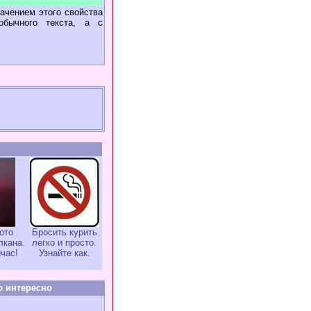
ачением этого свойства
обычного текста, а с
ото
Бросить курить
лкана.
легко и просто.
час!
Узнайте как.
о интересно