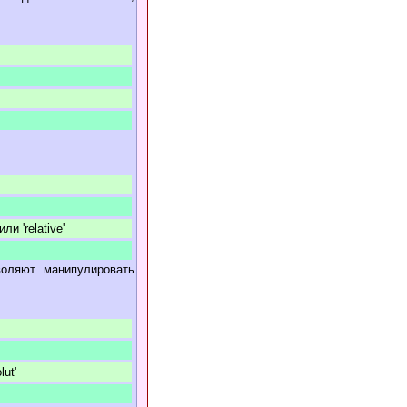
ли 'relative'
воляют манипулировать
ut'