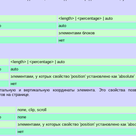
<length> | <percentage> | auto
ю
auto
элементами блоков
нет
<length> | <percentage> | auto
ю
auto
элементами, у котрых свойство 'position' установлено как 'absolute' и
нет
нтальную и вертикальную координаты элемента. Это свойства поз
ов на странице.
none, clip, scroll
ю
none
элементами, у которых свойство 'position' установлено как 'absol
нет