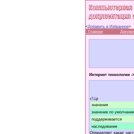
<
Добавить в Избранное
>
Главная
Докуме
Интернет технологии -
clip
значения
значение по умолчани
поддерживается
наследование
Определяет какая част