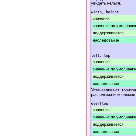
увидеть нельзя.
width, height
значения
значение по умолчани
поддерживается
наследование
left, top
значения
значение по умолчани
поддерживается
наследование
Устанавливают горизо
расположением елемент
overflow
значения
значение по умолчани
поддерживается
наследование