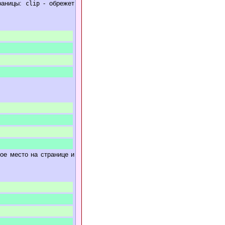
границы:
- обрежет
clip
ое место на странице и