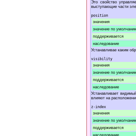
Это свойство управля
выступающие части эл
position
значения
значение по умолчани
поддерживается
наследование
Устанавливае каким обр
visibility
значения
значение по умолчани
поддерживается
наследование
Устанавливает видимый
влияют на расположени
z-index
значения
значение по умолчани
поддерживается
наследование