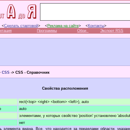
 <
Сделать стартовой
> <
Реклама на сайте
> <
Контакты
>
нтация
Программы
Обои
Экспорт RSS
>
CSS
-> CSS - Справочник
Свойства расположения
rect(<top> <right> <bottom> <left>), auto
ю
auto
элементами, у которых свойство 'position' установлено 'absolut
нет
ь элемента видна. Все, что находится за пределами области, указа