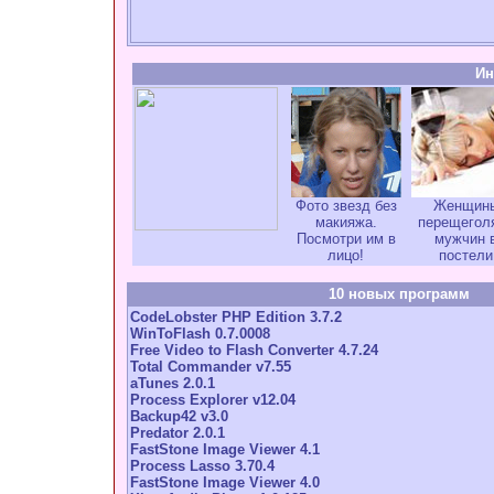
Ин
Фото звезд без
Женщин
макияжа.
перещегол
Посмотри им в
мужчин 
лицо!
постели
10 новых программ
CodeLobster PHP Edition 3.7.2
WinToFlash 0.7.0008
Free Video to Flash Converter 4.7.24
Total Commander v7.55
aTunes 2.0.1
Process Explorer v12.04
Backup42 v3.0
Predator 2.0.1
FastStone Image Viewer 4.1
Process Lasso 3.70.4
FastStone Image Viewer 4.0