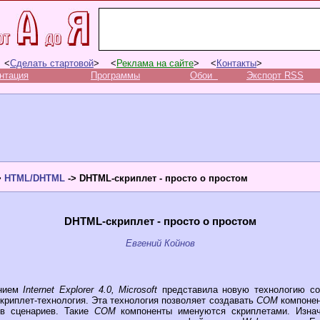
 <
Сделать стартовой
> <
Реклама на сайте
> <
Контакты
>
нтация
Программы
Обои
Экспорт RSS
>
HTML/DHTML
-> DHTML-скриплет - просто о простом
DHTML-скриплет - просто о простом
Евгений Койнов
ением
Internet Explorer 4.0, Microsoft
представила новую технологию с
криплет-технология. Эта технология позволяет создавать
COM
компоне
ов сценариев. Такие
COM
компоненты именуются скриплетами. Изна