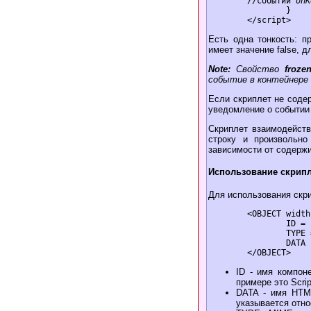
	//событии 
onK
		}

Есть одна тонкость: п
имеет значение false, д
Note:
Свойство
froze
событие в контейнере 
Если скриплет не соде
уведомление о событии 
Скриплет взаимодейст
строку и произвольно
зависимости от содерж
Использование скрипл
Для использования скр
	<OBJECT width = 300  height = 300

		ID = "Scriplet1"

		TYPE = "text/x-scriplet"

		DATA	= "Scriplet's name"

ID - имя компон
примере это Scrip
DATA - имя HTML
указывается отно