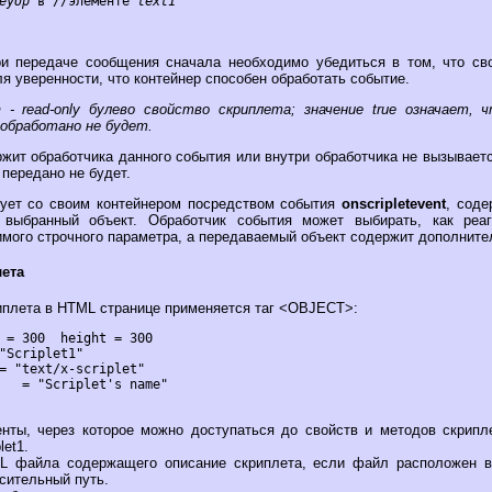
eyUp
 в //элементе 
text1
ри передаче сообщения сначала необходимо убедиться в том, что св
ля уверенности, что контейнер способен обработать событие.
n
- read-only булево свойство скриплета; значение true означает,
обработано не будет.
ржит обработчика данного события или внутри обработчика не вызывае
передано не будет.
вует со своим контейнером посредством события
onscripletevent
, сод
 выбранный объект. Обработчик события может выбирать, как реа
имого строчного параметра, а передаваемый объект содержит дополнит
ета
иплета в HTML странице применяется таг <OBJECT>:
енты, через которое можно доступаться до свойств и методов скрип
let1.
 файла содержащего описание скриплета, если файл расположен в 
сительный путь.