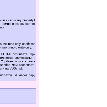
ий к свойству property1
о, компонента обновляет
во.
ания read-only свойства
алогично с write-only.
а DHTML скриплета. При
являются свойствами и
 Удобнее описать весь
ription, чем рассеивать
 и на VBScript.
иплетов. Я кинул пару
.