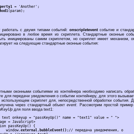
perty1
 = 'Another';

hod1
 работать с двумя типами событий:
onscripletevent
событие и станда
циировано в любое время из скриплета. Стандартные оконные событ
быть инициированы самим скриплетом, но скриплет имеет механизм,
еагирует на следующие стандартные оконные события:
тными оконными событиями из контейнера необходимо написать обра
ете для передачи уведомления о событии контейнеру, для этого вызыва
, использующем скриплет для, непосредственной обработки события. 
олучена через стандартный объект
event
. Рассмотрим простой пример
nKeyUp
для поля ввода text1:
			window.
external.bubbleEvent()
;// передача уведомления, о 
