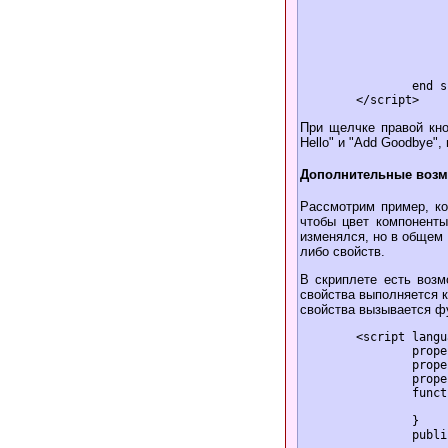
			dim a(4
			a(0) =  "Add Hell
			a(1) =  "Hell
			a(2) =  "Add Goodby
			a(3) =  "Goodby
		end sub

При щелчке правой кно
Hello" и "Add Goodbye",
Дополнительные возм
Рассмотрим пример, ко
чтобы цвет компоненты
изменялся, но в общем
либо свойств.
В скриплете есть возм
свойства выполняется к
свойства вызывается фун
	<script language=JScript>

		property1 = 'some text';

		property1GetCount = 0;

		property1PutCount = 0;

		function public_get_property1() {

			property1GetCount+
		}

		public_put_property1(new_value) {
