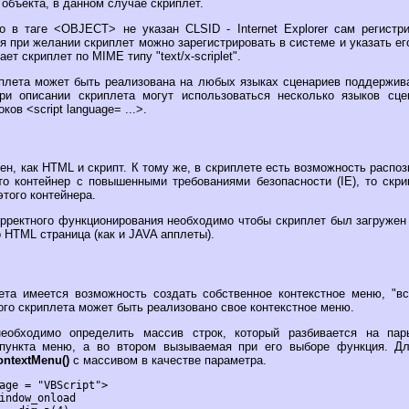
объекта, в данном случае скриплет.
о в таге <OBJECT> не указан CLSID - Internet Explorer сам регистри
тя при желании скриплет можно зарегистрировать в системе и указать е
нает скриплет по MIME типу "text/x-scriplet".
плета может быть реализована на любых языках сценариев поддержива
При описании скриплета могут использоваться несколько языков сц
ков <script language= ...>.
ен, как HTML и скрипт. К тому же, в скриплете есть возможность распоз
то контейнер с повышенными требованиями безопасности (IE), то скри
этого контейнера.
рректного функционирования необходимо чтобы скриплет был загружен 
 HTML страница (как и JAVA апплеты).
ета имеется возможность создать собственное контекстное меню, "
го скриплета может быть реализовано свое контекстное меню.
еобходимо определить массив строк, который разбивается на пар
 пункта меню, а во втором вызываемая при его выборе функция. Д
ontextMenu()
с массивом в качестве параметра.