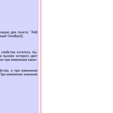
жащее два пункта: "Add
кция Goodbye().
 свойства хотелось бы,
и вызове которого цвет
о при изменении каких-
йства, и при изменении
 При изменении значения