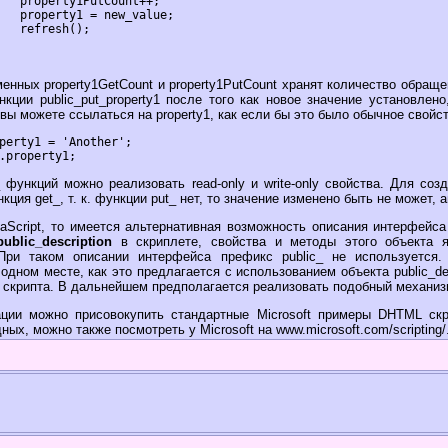
+;

ue;

;

енных property1GetCount и property1PutCount хранят количество обращен
кции public_put_property1 после того как новое значение установлен
 вы можете ссылаться на property1, как если бы это было обычное свойст
функций можно реализовать read-only и write-only свойства. Для созд
ция get_, т. к. функции put_ нет, то значение изменено быть не может, ан
aScript, то имеется альтернативная возможность описания интерфейс
public_description
в скриплете, свойства и методы этого объекта 
При таком описании интерфейса префикс public_ не используется.
одном месте, как это предлагается с использованием объекта public_des
 скрипта. В дальнейшем предполагается реализовать подобный механизм
ации можно присовокупить стандартные Microsoft примеры DHTML скр
ых, можно также посмотреть у Microsoft на www.microsoft.com/scripting/