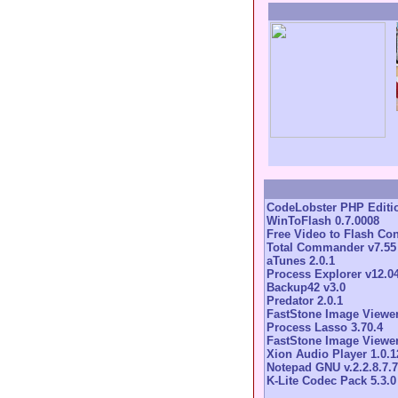
CodeLobster PHP Editio
WinToFlash 0.7.0008
Free Video to Flash Con
Total Commander v7.55
aTunes 2.0.1
Process Explorer v12.0
Backup42 v3.0
Predator 2.0.1
FastStone Image Viewer
Process Lasso 3.70.4
FastStone Image Viewer
Xion Audio Player 1.0.1
Notepad GNU v.2.2.8.7.7
K-Lite Codec Pack 5.3.0