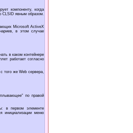
рует компоненту, когда
го CLSID явным образом.
ющих Microsoft ActiveX
енариев, в этом случае
нать в каком контейнере
плет работает согласно
с того же Web сервера,
всплывающее" по правой
ы: в первом элементе
ля инициализации меню