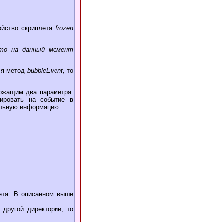
ойство скриплета
frozen
 что на данный момент
тся метод
bubbleEvent,
то
ержащим два параметра:
гировать на событие в
ельную информацию.
лета. В описанном выше
другой директории, то