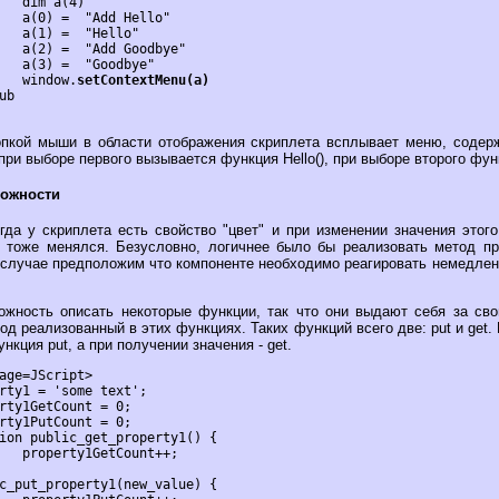
)

o"

o"

e"

e"

			window.
setContextMenu(a)
пкой мыши в области отображения скриплета всплывает меню, содер
 при выборе первого вызывается функция Hello(), при выборе второго фун
ожности
гда у скриплета есть свойство "цвет" и при изменении значения этого
 тоже менялся. Безусловно, логичнее было бы реализовать метод пр
 случае предположим что компоненте необходимо реагировать немедленн
ожность описать некоторые функции, так что они выдают себя за сво
од реализованный в этих функциях. Таких функций всего две: put и get.
кция put, а при получении значения - get.
+;
