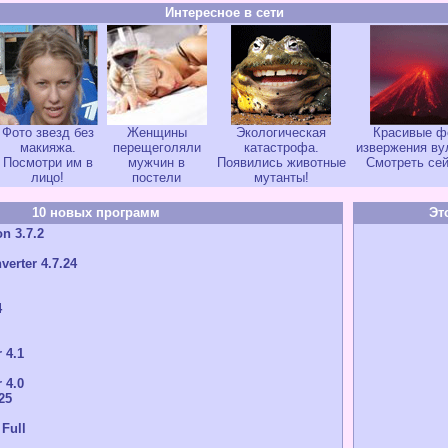
Интересное в сети
Фото звезд без
Женщины
Экологическая
Красивые ф
макияжа.
перещеголяли
катастрофа.
извержения ву
Посмотри им в
мужчин в
Появились животные
Смотреть сей
лицо!
постели
мутанты!
10 новых программ
Эт
n 3.7.2
verter 4.7.24
4
 4.1
 4.0
25
 Full