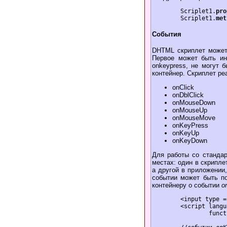
	Scriplet1.
pro
	Scriplet1.
met
События
DHTML скриплет может
Первое может быть ини
onkeypress, не могут 
контейнер. Скриплет р
onClick
onDblClick
onMouseDown
onMouseUp
onMouseMove
onKeyPress
onKeyUp
onKeyDown
Для работы со стандар
местах: один в скрипл
а другой в приложении
событии может быть п
контейнеру о событии
o
	<input type = text onkeyup = "passKeyUp()" name = "text1" value = " ">

	<script languаge = JavaScript>

		function passKeyUp() {
