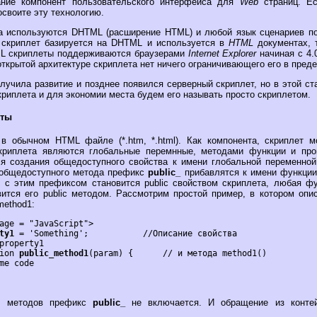
ание компонент пользовательского интерфейса для
Web
страниц. Е
 освоите эту технологию.
та используются DHTML (расширение HTML) и любой язык сценариев
к. скриплет базируется на DHTML и используется в
HTML
документах, 
L скриплеты поддерживаются браузерами
Internet Explorer
начиная с 4
 в открытой архитектуре скриплета нет ничего ограничивающего его в пред
лучила развитие и позднее появился серверный скриплет, но в этой с
риплета и для экономии места будем его называть просто скриплетом.
еты
в обычном HTML файле (*.htm, *.html). Как компонента, скриплет 
криплета являются глобальные перемнные, методами функции и пр
я создания общедоступного свойства к имени глобальной переменно
 общедоступного метода префикс
public_
прибавлятся к имени функции
 с этим префиксом становится public свойством скриплета, любая ф
ится его public методом. Рассмотрим простой пример, в котором опи
method1:
ty1
 = 'Something'; 	  //Описание свойства

tion 
public_method1
(param) {      // и метода method1()

и методов префикс
public_
не включается. И обращение из контей