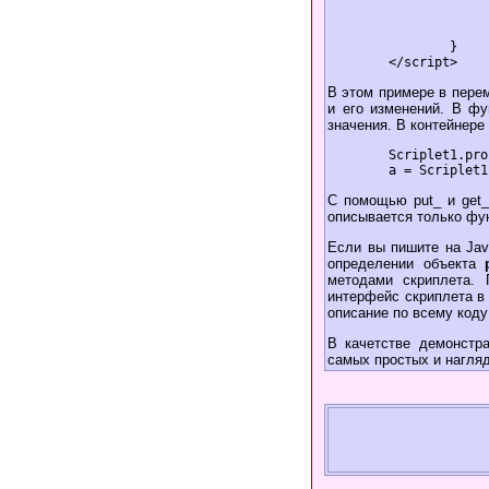
			property1PutCount+
			property1 = new_val
			refresh()
		}

В этом примере в перем
и его изменений. В фун
значения. В контейнере
	Scriplet1.property1 = 'Another';

С помощью put_ и get_ 
описывается только функ
Если вы пишите на Jav
определении объекта
методами скриплета. 
интерфейс скриплета в 
описание по всему коду
В качетстве демонстр
самых простых и наглядн