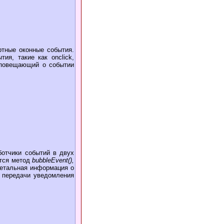
ртные оконные события.
ия, такие как onclick,
 оповещающий о событии
ботчики событий в двух
ется метод
bubbleEvent(),
Детальная информация о
 передачи уведомления