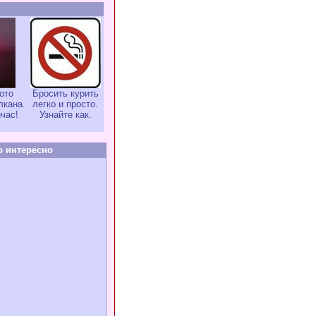
ото
Бросить курить
лкана.
легко и просто.
час!
Узнайте как.
о интересно