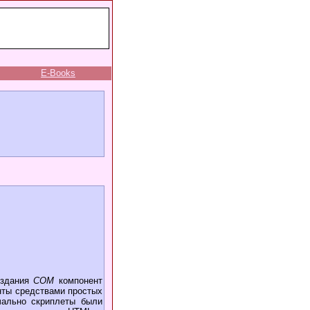
E-Books
оздания
COM
компонент
нты средствами простых
чально скриплеты были