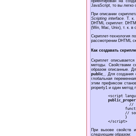
ориентирован на созд
JavaScript, то вы легко
При описании скрипле
Scripting interface
. Т. 
DHTML скриплет. DHTM
(Win, Mac, Unix), т. к.
Скриплет-технология по
рассмотрении DHTML ск
Как создавать скрипл
Скриплет описывается 
методы. Свойствами с
образом описанные. Дл
public_
. Для создания
глобальная переменная
этим префиксом станов
property1 и один метод 
	<script language = "JavaScript">

public_proper
		  // property1

		func
		// some code

		}

При вызове свойств 
следующим образом: