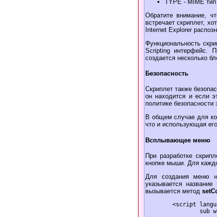
TYPE - MIME тип 
Обратите внимание, чт
встречает скриплет, хо
Internet Explorer распоз
Функциональность скри
Scripting интерфейс. 
создается несколько бло
Безопасность
Скриплет также безопас
он находится и если э
политике безопасности 
В общем случае для ко
что и использующая его
Всплывающее меню
При разработке скрипл
кнопке мыши. Для каждо
Для создания меню н
указывается название
вызывается метод
setC
	<script language = "VBScript">

		sub window_onload
