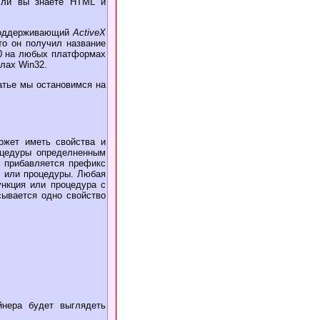
сли вы знаете HTML и
 поддерживающий
ActiveX
то он получил название
.0 на любых платформах
елах Win32.
татье мы остановимся на
может иметь свойства и
оцедуры определненным
й прибавляется префикс
 или процедуры. Любая
ункция или процедура с
сывается одно свойство
нера будет выглядеть