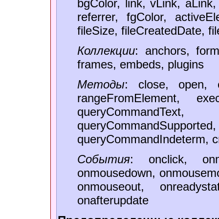
bgColor, link, vLink, aLink,
referrer, fgColor, active
fileSize, fileCreatedDate, f
Коллекции
: anchors, forms
frames, embeds, plugins
Методы
: close, open, c
rangeFromElement, exe
queryCommandTe
queryCommandSupp
queryCommandIndeterm, c
События
: onclick, onm
onmousedown, onmousemov
onmouseout, onreadysta
onafterupdate