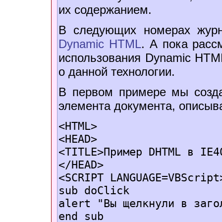
их содержанием.
В следующих номерах жур
Dynamic HTML
. А пока расс
использования Dynamic HTML
о данной технологии.
В первом примере мы созд
элемента документа, описыв
<HTML>
<HEAD>
<TITLE>Пример DHTML в IE4
</HEAD>
<SCRIPT LANGUAGE=VBScript
sub doClick
alert "Вы щелкнули в заго
end sub