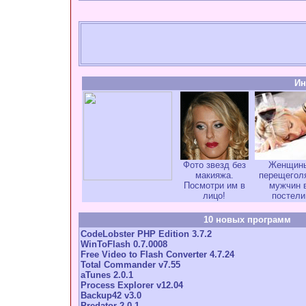
Ин
Фото звезд без
Женщин
макияжа.
перещегол
Посмотри им в
мужчин 
лицо!
постели
10 новых программ
CodeLobster PHP Edition 3.7.2
WinToFlash 0.7.0008
Free Video to Flash Converter 4.7.24
Total Commander v7.55
aTunes 2.0.1
Process Explorer v12.04
Backup42 v3.0
Predator 2.0.1