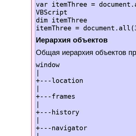
var itemThree = document.
VBScript
dim itemThree
itemThree = document.all(
Иерархия объектов
Общая иерархия объектов пр
window
|
+---location
|
+---frames
|
+---history
|
+---navigator
|