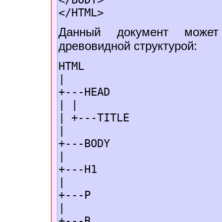
</HTML>
Данный документ может
древовидной структурой:
HTML
|
+---HEAD
| |
| +---TITLE
|
+---BODY
|
+---H1
|
+---P
|
+---B