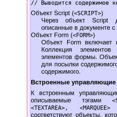
// Выводится содержимое к
Объект Script (
)
<SCRIPT>
Через объект Script 
описанные в документе 
Объект Form (
)
<FORM>
Объект Form включает в 
Коллекция элементо
элементов формы. Объек
для посылки содержимо
содержимого.
Встроенные управляющие
К встроенным управляющи
описываемые тэгами
<
<TEXTAREA>, <MARQU
соответствуют объекты, ко