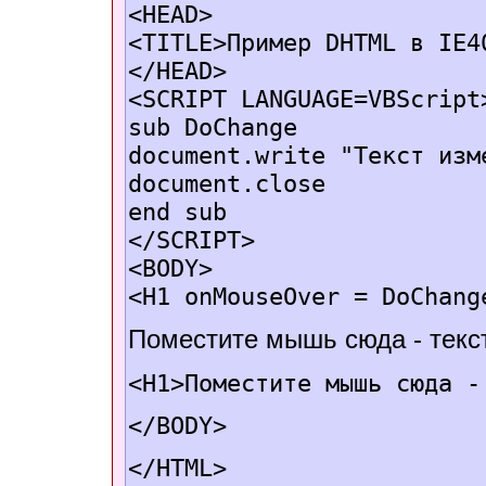
<HEAD>
<TITLE>Пример DHTML в IE4
</HEAD>
<SCRIPT LANGUAGE=VBScript
sub DoChange
document.write "Текст изм
document.close
end sub
</SCRIPT>
<BODY>
<H1 onMouseOver = DoChang
Поместите мышь сюда - текс
<H1>Поместите мышь сюда -
</BODY>
</HTML>