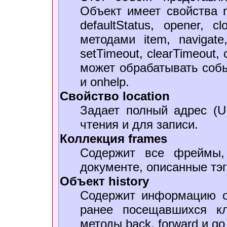
Объект имеет свойства nam
defaultStatus, opener, 
методами item, navigate, 
setTimeout, clearTimeout, 
может обрабатывать событ
и onhelp.
Свойство location
Задает полный адрес (U
чтения и для записи.
Коллекция frames
Содержит все фреймы,
документе, описанные тэ
Объект history
Содержит информацию о
ранее посещавшихся кл
методы back, forward и go