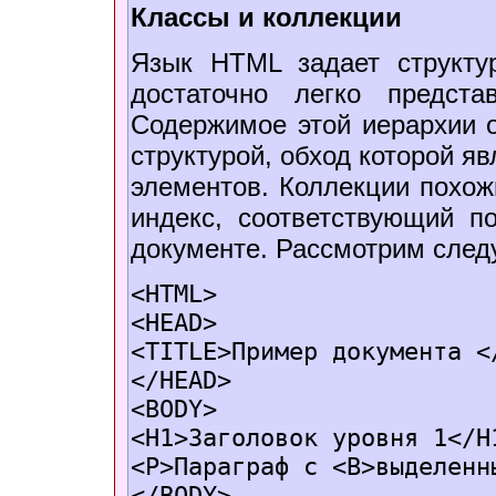
Классы и коллекции
Язык HTML задает структу
достаточно легко предст
Содержимое этой иерархии 
структурой, обход которой я
элементов. Коллекции похож
индекс, соответствующий п
документе. Рассмотрим сле
<HTML>
<HEAD>
<TITLE>Пример документа <
</HEAD>
<BODY>
<H1>Заголовок уровня 1</H
<P>Параграф с <B>выделенн
</BODY>