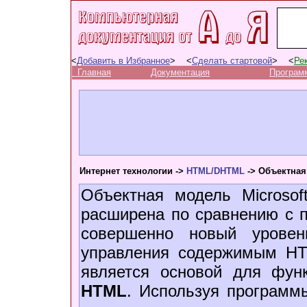
<
Добавить в Избранное
> <
Сделать стартовой
> <
Ре
Главная
Документация
Програм
Интернет технологии ->
HTML/DHTML
-> Объектная 
Объектная модель Microsoft
расширена по сравнению с 
совершенно новый уровен
управления содержимым HT
является основой для фун
HTML
. Используя программ