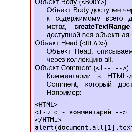
Объект Body (
)
<BODY>
Объект Body доступен чер
к содержимому всего д
метод
createTextRange
доступной вся объектная
Объект Head (
)
<HEAD>
Объект Head, описывае
через коллекцию all.
Объект Comment (
)
<!-- -->
Комментарии в HTML-д
Comment, который дос
Например:
<HTML>
<!-Это - комментарий -->
</HTML>
alert(document.all[1].tex