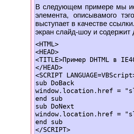
В следующем примере мы и
элемента, описывамого тэ
выступает в качестве ссылки
экран слайд-шоу и содержит 
<HTML>
<HEAD>
<TITLE>Пример DHTML в IE4
</HEAD>
<SCRIPT LANGUAGE=VBScript
sub DoBack
window.location.href = "s
end sub
sub DoNext
window.location.href = "s
end sub
</SCRIPT>