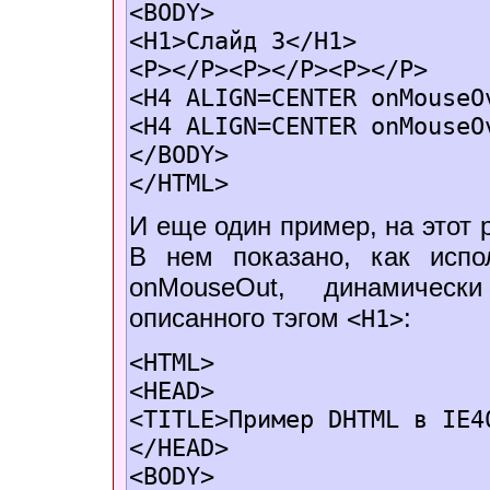
<BODY>
<H1>Слайд 3</H1>
<P></P><P></P><P></P>
<H4 ALIGN=CENTER onMouseO
<H4 ALIGN=CENTER onMouseO
</BODY>
</HTML>
И еще один пример, на этот 
В нем показано, как испо
onMouseOut, динамическ
описанного тэгом
:
<H1>
<HTML>
<HEAD>
<TITLE>Пример DHTML в IE4
</HEAD>
<BODY>