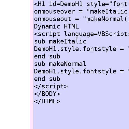
<H1 id=DemoH1 style="font
onmouseover = "makeItalic
onmouseout = "makeNormal(
Dynamic HTML
<script language=VBScript
sub makeItalic
DemoH1.style.fontstyle = 
end sub
sub makeNormal
DemoH1.style.fontstyle = 
end sub
</script>
</BODY>
</HTML>