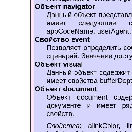
Объект navigator
Данный объект представл
имеет следующие св
appCodeName, userAgent, 
Свойство event
Позволяет определить со
сценарий. Значение досту
Объект visual
Данный объект содержит
имеет свойства bufferDepth
Объект document
Объект document сод
документе и имеет ряд
свойств.
Свойства
: alinkColor, l