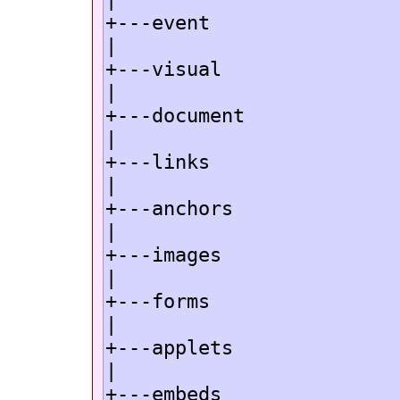
+---event
|
+---visual
|
+---document
|
+---links
|
+---anchors
|
+---images
|
+---forms
|
+---applets
|
+---embeds