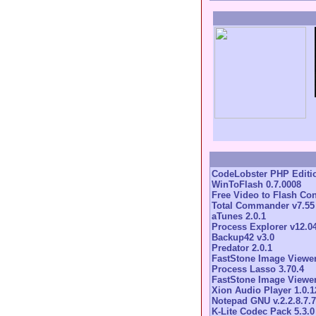
CodeLobster PHP Editio
WinToFlash 0.7.0008
Free Video to Flash Con
Total Commander v7.55
aTunes 2.0.1
Process Explorer v12.0
Backup42 v3.0
Predator 2.0.1
FastStone Image Viewer
Process Lasso 3.70.4
FastStone Image Viewer
Xion Audio Player 1.0.1
Notepad GNU v.2.2.8.7.7
K-Lite Codec Pack 5.3.0