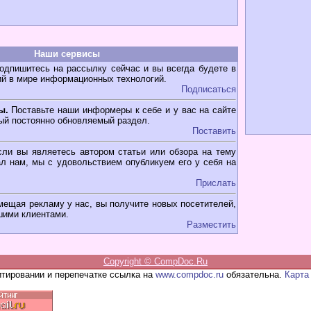
Наши сервисы
дпишитесь на рассылку сейчас и вы всегда будете в
ий в мире информационных технологий.
Подписаться
ы.
Поставьте наши информеры к себе и у вас на сайте
ый постоянно обновляемый раздел.
Поставить
ли вы являетесь автором статьи или обзора на тему
л нам, мы с удовольствием опубликуем его у себя на
Прислать
мещая рекламу у нас, вы получите новых посетителей,
шими клиентами.
Разместить
Copyright ©
CompDoc.Ru
итировании и перепечатке ссылка на
www.compdoc.ru
обязательна.
Карта