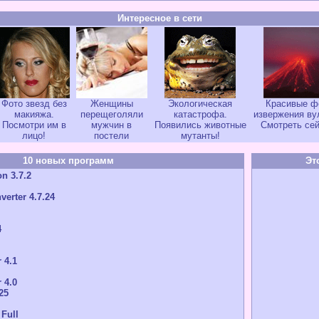
Интересное в сети
Фото звезд без
Женщины
Экологическая
Красивые ф
макияжа.
перещеголяли
катастрофа.
извержения ву
Посмотри им в
мужчин в
Появились животные
Смотреть сей
лицо!
постели
мутанты!
10 новых программ
Эт
n 3.7.2
verter 4.7.24
4
 4.1
 4.0
25
 Full