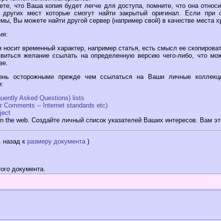
те, что Ваша копия будет легче для доступа, помните, что она относ
 других мест которые смогут найти закрытый оригинал. Если при 
мы, Вы можете найти другой сервер (например свой) в качестве места х
ия:
носит временный характер, например статья, есть смысл ее скопирова
виться желание ссылать на определенную версию чего-либо, что мо
ве.
ень осторожными прежде чем ссылаться на Ваши личные коллекци
:
uently Asked Questions) lists
 Comments -- Internet standards etc)
ject
on the web. Создайте личный список указателей Ваших интересов. Вам эт
, назад к
размеру документа
)
ого документа.