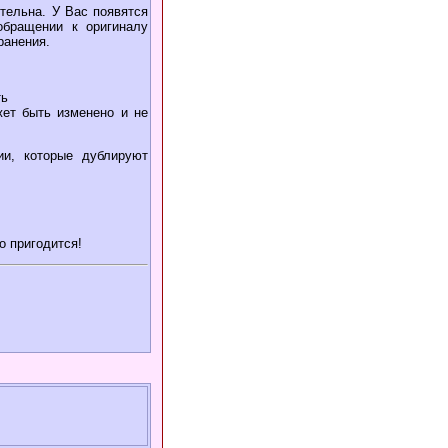
ительна. У Вас появятся
обращении к оригиналу
ранения.
ть
жет быть изменено и не
и, которые дублируют
о пригодится!