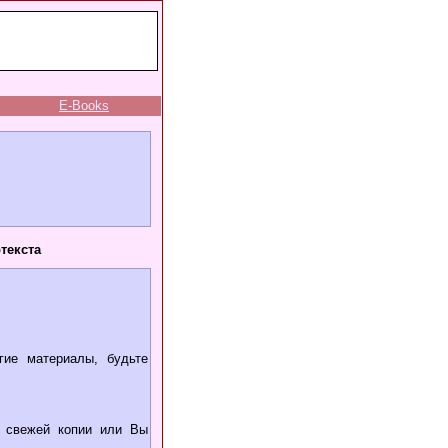
E-Books
текста
гие материалы, будьте
я свежей копии или Вы