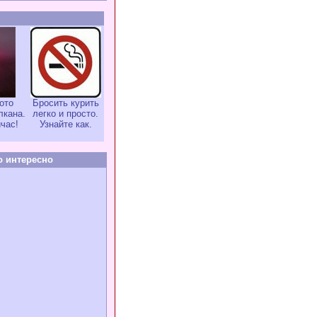
ото
Бросить курить
лкана.
легко и просто.
час!
Узнайте как.
о интересно