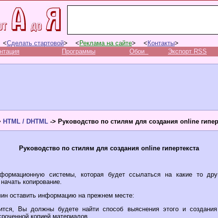
 <
Сделать стартовой
> <
Реклама на сайте
> <
Контакты
>
нтация
Программы
Обои
Экспорт RSS
>
HTML / DHTML
-> Руководство по стилям для создания online гипер
Руководство по стилям для создания online гипертекста
формационную системы, которая будет ссылаться на какие то дру
начать копирование.
чин оставить информацию на прежнем месте:
вится, Вы должны будете найти способ выяснения этого и создани
сроченной копией материалов.