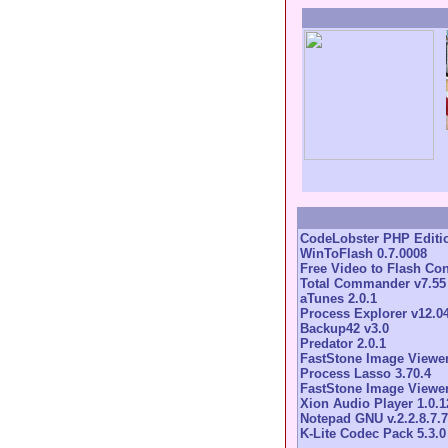
CodeLobster PHP Editio
WinToFlash 0.7.0008
Free Video to Flash Con
Total Commander v7.55
aTunes 2.0.1
Process Explorer v12.0
Backup42 v3.0
Predator 2.0.1
FastStone Image Viewer
Process Lasso 3.70.4
FastStone Image Viewer
Xion Audio Player 1.0.1
Notepad GNU v.2.2.8.7.7
K-Lite Codec Pack 5.3.0