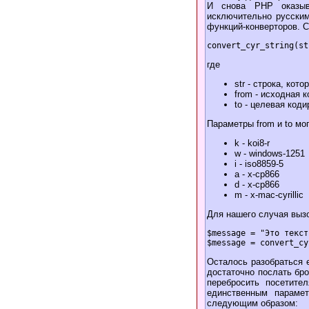
И снова PHP оказыва
исключительно русским
функций-конверторов. С
где
str - строка, кот
from - исходная 
to - целевая коди
Параметры from и to мо
k - koi8-r
w - windows-1251
i - iso8859-5
a - x-cp866
d - x-cp866
m - x-mac-cyrillic
Для нашего случая выз
$message = "Это текст
Осталось разобраться е
достаточно послать бро
перебросить посетите
единственным парамет
следующим образом: