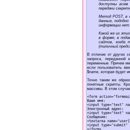
доступны всем 
передачи секрет
Метод POST, в 
данные, подобно
информации нет
Какой же из эти
в форме, в под
сайтов, когда 
(типичный предс
В отличие от других 
запроса, переданной
переменные. Причем им
если пользователь вве
$name, которая будет и
Точно таким же образ
понятные скрипты. Кр
массивы. В этом случае
<form action="formmai
Ваше имя:

<input type="text" na
Электронный адрес:

<input type="text" na
Сообщение:

<textarea name="user[
<input type="submit" 