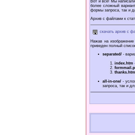
Вот и все! Мы написали
более сложный вариан
формы запроса, так и д
Архив с файлами к ста
cкачать архив с ф
Нажав на изображение
приведен полный списо
separated/
- вари
index.htm
formmail.
thanks.ht
all-in-one/
- усло
запроса, так и д