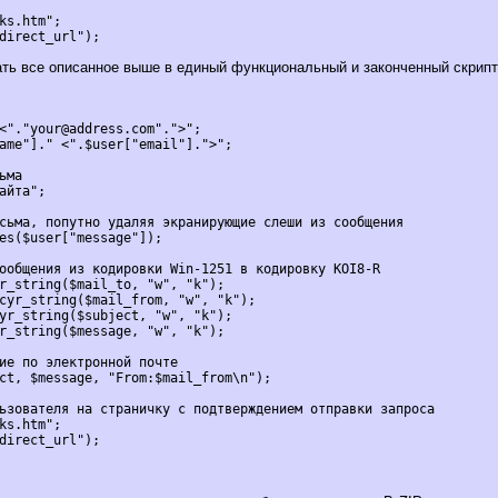
ks.htm";

ать все описанное выше в единый функциональный и законченный скрипт
<"."your@address.com".">";

ame"]." <".$user["email"].">";

ма

айта";

сьма, попутно удаляя экранирующие слеши из сообщения

es($user["message"]);

ообщения из кодировки Win-1251 в кодировку KOI8-R

r_string($mail_to, "w", "k");

cyr_string($mail_from, "w", "k");

yr_string($subject, "w", "k");

r_string($message, "w", "k");

ие по электронной почте

ct, $message, "From:$mail_from\n");

ьзователя на страничку с подтверждением отправки запроса

ks.htm";

direct_url");
