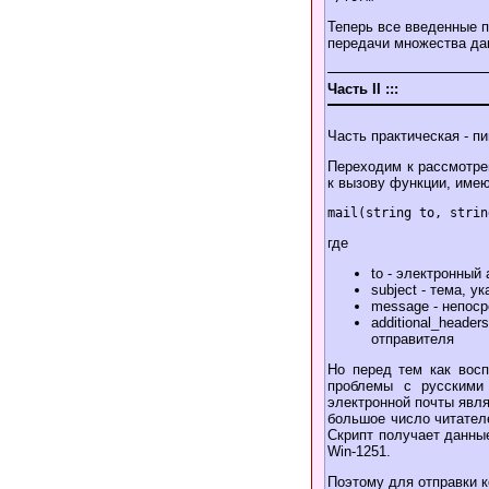
Теперь все введенные п
передачи множества да
Часть II :::
Часть практическая - п
Переходим к рассмотре
к вызову функции, имею
где
to - электронный
subject - тема, 
message - непос
additional_head
отправителя
Но перед тем как восп
проблемы с русскими 
электронной почты явля
большое число читателе
Скрипт получает данные
Win-1251.
Поэтому для отправки к