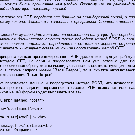
и могут быть прочитаны кем угодно. Поэтому им не рекомендуе
ной информации - например паролей.
отличие от GET, передает все данные на стандартный вывод, и п
 тому как это делается в консольных программах. Соответственно, 
.
х методов лучше? Это зависит от конкретной ситуации. Для передач
авляющем большинстве случаев лучше подходит метод POST. А вот 
показываемая страничка определяется не только адресом странич
тавитель - интернет-магазин), лучше использовать метод GET.
серверных языков программирования, PHP делает всю нудную работу 
 методом GET, на себя и предоставляет нам уже готовые для исп
я переменной образуется из имени, указанного в соответствующем элем
л в строке запроса имени "Вася Петров", то в скрипте автоматичес
меть значение "Вася Петров".
ом передаются данные и посредством метода POST, что позволяет
оме простого задания переменной в форме, PHP позволяет использ
 код нашей формы будет выглядеть вот так:
l.php" method="post">

me="user[name]"><br>

me="user[email]"> <br>

message]"></textarea><br>

value="Отправить">
