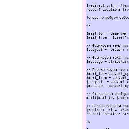
$redirect_url = "than
Теперь попробуем собр
<?

$mail_to = "Ваше имя 
$mail_from = $user["n
// Формируем тему пись
$subject = "Отзыв с с
// Формируем текст пи
$message = stripslash
// Перекодируем все с
$mail_to = convert_cy
$mail_from = convert_
$subject  = convert_c
$message = convert_cy
// Отправляем сообщен
mail($mail_to, $subje
// Перенаправляем пол
$redirect_url = "than
header("Location: $re