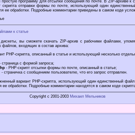
 простую программу для отсылки сообщения по почте. В ZIP-архиве к 
т скрипта отправки формы по почте, использующий один единственны
ля ее обработки. Подробные комментарии приведены в самом коде услож
тье
айлами к статье
 дискеты, вы сможете скачать ZIP-архив с рабочими файлами, упомя
к файлов, входящих в состав архива:
ант PHP-скрипта, описанный в статье и использующий несколько отдел
- страница с формой запроса;
php
- PHP-скрипт отсылки формы по почте, описанный в статье;
m
- страничка с сообщением пользователю, что его запрос отправлен.
жненный вариант PHP-скрипта, использующий один единственный файл
ля ее обработки. Подробные комментарии находятся в самом коде скрипт
Copyright c 2001-2003
Михаил Мельников