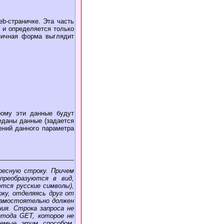
eb-страничке. Эта часть
, и определяется только
пичная форма выглядит
рому эти данные будут
реданы данные (задается
ений данного параметра
ресную строку. Причем
преобразуются в вид,
ются русские символы),
оку, отделяясь друг от
 самостоятельно должен
ния. Строка запроса не
етода GET, которое не
аемые этим способом,