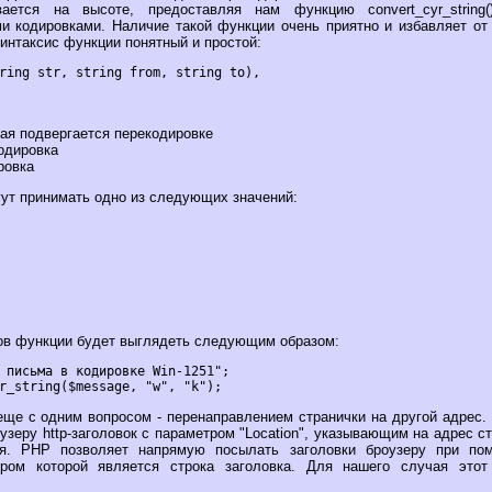
ется на высоте, предоставляя нам функцию convert_cyr_string()
и кодировками. Наличие такой функции очень приятно и избавляет от
интаксис функции понятный и простой:
орая подвергается перекодировке
кодировка
ровка
гут принимать одно из следующих значений:
ов функции будет выглядеть следующим образом:
 письма в кодировке Win-1251";

ще с одним вопросом - перенаправлением странички на другой адрес. 
узеру http-заголовок с параметром "Location", указывающим на адрес с
ля. PHP позволяет напрямую посылать заголовки броузеру при пом
ром которой является строка заголовка. Для нашего случая это