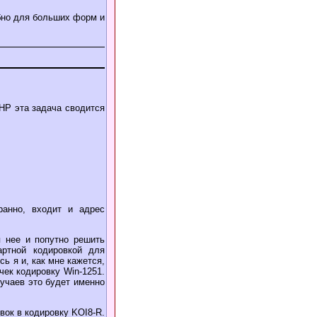
обно для больших форм и
HP эта задача сводится
транно, входит и адрес
я нее и попутно решить
артной кодировкой для
ь я и, как мне кажется,
чек кодировку Win-1251.
лучаев это будет именно
вок в кодировку KOI8-R.