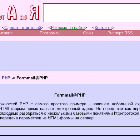
 <
Сделать стартовой
> <
Реклама на сайте
> <
Контакты
>
нтация
Программы
Обои
Экспорт RSS
>
PHP
-> Formmail@PHP
Formmail@PHP
ожностей PHP с самого простого примера - напишем небольшой скр
HTML-формы прямо на наш электронный адрес. Но перед тем как пер
обходимо разобраться с несколькими базовыми понятиями http-протокола
 передача параметров из HTML-формы на сервер.