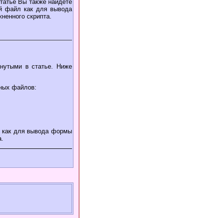
статье Вы также найдете
й файл как для вывода
ненного скрипта.
нутыми в статье. Ниже
ьных файлов:
 как для вывода формы
а.