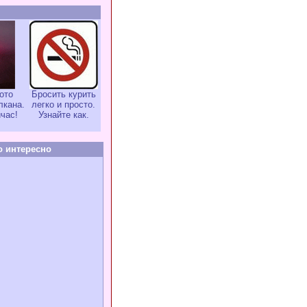
ото
Бросить курить
лкана.
легко и просто.
час!
Узнайте как.
о интересно