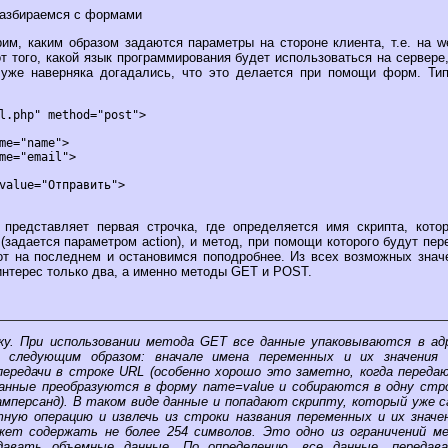
 разбираемся с формами
им, каким образом задаются параметры на стороне клиента, т.е. на w
т того, какой язык программирования будет использоваться на сервере
уже наверняка догадались, что это делается при помощи форм. Ти
l.php" method="post">

me="name">

me="email">

value="Отправить">

 представляет первая строчка, где определяется имя скрипта, кото
(задается параметром action), и метод, при помощи которого будут пе
от на последнем и остановимся поподробнее. Из всех возможных знач
интерес только два, а именно методы GET и POST.
ку. При использовании метода GET все данные упаковываются в ад
 следующим образом: вначале имена переменных и их значения 
передачи в строке URL (особенно хорошо это заметно, когда переда
данные преобразуются в форму name=value и собираются в одну стр
(амперсанд). В таком виде данные и попадают скрипту, который уже
ную операцию и извлечь из строки названия переменных и их значе
жет содержать не более 254 символов. Это одно из ограничений м
давать объемные данные. По определению, все данные, передав