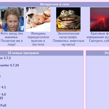
Интересное в сети
Фото звезд без
Женщины
Экологическая
Красивые ф
макияжа.
перещеголяли
катастрофа.
извержения ву
Посмотри им в
мужчин в
Появились животные
Смотреть сей
лицо!
постели
мутанты!
10 новых программ
Эт
n 3.7.2
verter 4.7.24
4
 4.1
 4.0
25
 Full