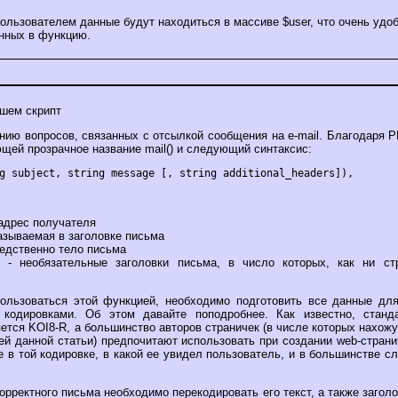
ользователем данные будут находиться в массиве $user, что очень уд
нных в функцию.
ишем скрипт
нию вопросов, связанных с отсылкой сообщения на e-mail. Благодаря P
щей прозрачное название mail() и следующий синтаксис:
 адрес получателя
указываемая в заголовке письма
редственно тело письма
ers - необязательные заголовки письма, в число которых, как ни с
ользоваться этой функцией, необходимо подготовить все данные дл
кодировками. Об этом давайте поподробнее. Как известно, станд
ется KOI8-R, а большинство авторов страничек (в числе которых нахожус
й данной статьи) предпочитают использовать при создании web-страни
 в той кодировке, в какой ее увидел пользователь, и в большинстве с
орректного письма необходимо перекодировать его текст, а также заголо