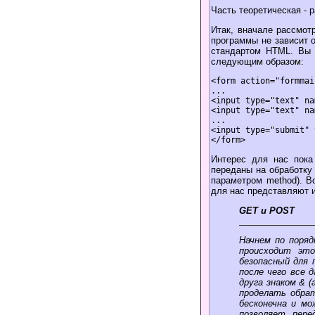
Часть теоретическая -
Итак, вначале рассмотр
программы не зависит о
стандартом HTML. Вы 
следующим образом:
<form action="formmai
...

<input type="text" na
<input type="text" na
...

<input type="submit" 
Интерес для нас пока
переданы на обработку 
параметром method). В
для нас представляют 
GET и POST
Начнем по поряд
происходит это
безопасный для 
после чего все 
друга знаком & 
проделать обрат
бесконечна и мо
позволяет пере