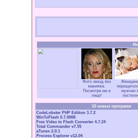
Ин
Фото звезд без
Женщин
макияжа.
перещегол
Посмотри им в
мужчин 
лицо!
постели
10 новых программ
CodeLobster PHP Edition 3.7.2
WinToFlash 0.7.0008
Free Video to Flash Converter 4.7.24
Total Commander v7.55
aTunes 2.0.1
Process Explorer v12.04