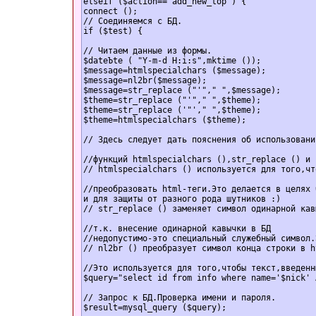
elseif ($action=="add_new_top") {

connect ();                                     
// Соединяемся с БД.

if ($test) {

// Читаем данные из формы.

$dateЪte ( "Y-m-d H:i:s",mktime ());

$message=htmlspecialchars ($message);

$message=nl2br($message);

$message=str_replace ("'"," ",$message);

$theme=str_replace ("'"," ",$theme);

$theme=str_replace ('"'," ",$theme);

$theme=htmlspecialchars ($theme);

// Здесь следует дать пояснения об использовани
//функций htmlspecialchars (),str_replace () и 
// htmlspecialchars () используется для того,чт
//преобразовать html-теги.Это делается в целях 
и для защиты от разного рода шутников :)

// str_replace () заменяет символ одинарной кав
//т.к. внесение одинарной кавычки в БД

//недопустимо-это специальный служебный символ.
// nl2br () преобразует символ конца строки в h
//Это используется для того,чтобы текст,введенн
$query="select id from info where name='$nick' 
// Запрос к БД.Проверка имени и пароля.

$result=mysql_query ($query);
