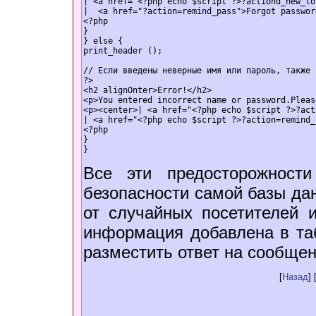
| <a href="<?php echo $script ?>?action­d_new_to
|  <a href="?action=remind_pass">Forgot passwor
<?php

}

} else {

print_header ();

// Если введены неверные имя или пароль, также 
?>

<h2 alignОnter>Error!</h2>

<p>You entered incorrect name or password.Pleas
<p><center>| <a href="<?php echo $script ?>?acti
| <a href="<?php echo $script ?>?action=remind_
<?php

}

Все эти предосторожност
безопасности самой базы да
от случайных посетителей 
информация добавлена в таб
разместить ответ на сообщен
[
Назад
] 