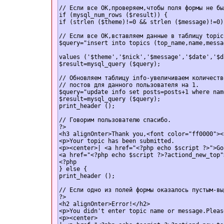
// Если все ОК,проверяем,чтобы поля формы не бы
if (mysql_num_rows ($result)) {

if (strlen ($theme)!=0 && strlen ($message)!=0) 
// Если все ОК,вставляем данные в таблицу topics
values ('$theme','$nick','$message','$date','$da
$result=mysql_query ($query);

// Обновляем таблицу info-увеличиваем количество
// постов для данного пользователя на 1.

$query="update info set posts=posts+1 where nam
$result=mysql_query ($query);

print_header ();

// Говорим пользователю спасибо.

?>

<h3 alignОnter>Thank you,<font color="ff0000"><
<p>Your topic has been submitted.

<p><center>| <a href="<?php echo $script ?>">Go
<a href="<?php echo $script ?>?action­d_new_top"
<?php

} else {

print_header ();

// Если одно из полей формы оказалось пустым-вы
?>

<h2 alignОnter>Error!</h2>

<p>You didn't enter topic name or message.Pleas
<p><center>
