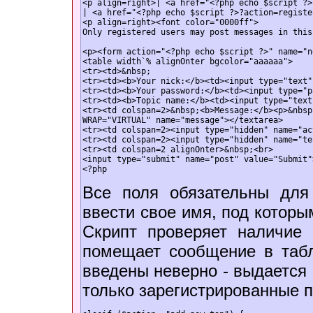
<p align=right>| <a href="<?php echo $script ?>
| <a href="<?php echo $script ?>?action=registe
<p align=right><font color="0000ff">
Only registered users may post messages in this
<p><form action="<?php echo $script ?>" name="n
<table width`% alignОnter bgcolor="aaaaaa">

<tr><td>&nbsp;

<tr><td><b>Your nick:</b><td><input type="text"
<tr><td><b>Your password:</b><td><input type="p
<tr><td><b>Topic name:</b><td><input type="text
<tr><td colspan=2>&nbsp;<b>Message:</b><p>&nbsp
WRAP="VIRTUAL" name="message"></textarea>

<tr><td colspan=2><input type="hidden" name="ac
<tr><td colspan=2><input type="hidden" name="te
<tr><td colspan=2 alignОnter>&nbsp;<br>
<input type="submit" name="post" value="Submit"
Все поля обязательны для
ввести свое имя, под которы
Скрипт проверяет наличие
помещает сообщение в та
введены неверно - выдается
только зарегистрированные п