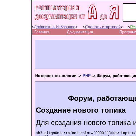
<
Добавить в Избранное
> <
Сделать стартовой
> <
Ре
Главная
Документация
Програм
Интернет технологии ->
PHP
-> Форум, работающи
Форум, работающи
Создание нового топика
Для создания нового топика
<h3 alignОnter><font color="0000ff">New topic</