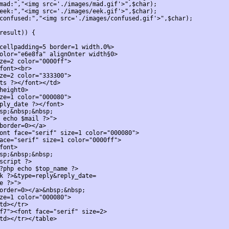
mad:","<img src='./images/mad.gif'>",$char);

eek:","<img src='./images/eek.gif'>",$char);

confused:","<img src='./images/confused.gif'>",$char);

result)) {

cellpadding=5 border=1 width.0%>

olor="e6e8fa" alignОnter width§0>
ze=2 color="0000ff">

font><br>
ze=2 color="333300">
ts ?></font></td>

height0>
ze=1 color="000080">
ply_date ?></font>

sp;&nbsp;&nbsp;
 echo $mail ?>">
border=0></a>

ont face="serif" size=1 color="000080">
ace="serif" size=1 color="0000ff">
font>

sp;&nbsp;&nbsp;
script ?>
?php echo $top_name ?>
k ?>&type=reply&reply_date=
e ?>">

order=0></a>&nbsp;&nbsp;
ze=1 color="000080">
td></tr>

f7"><font face="serif" size=2>
td></tr></table>
