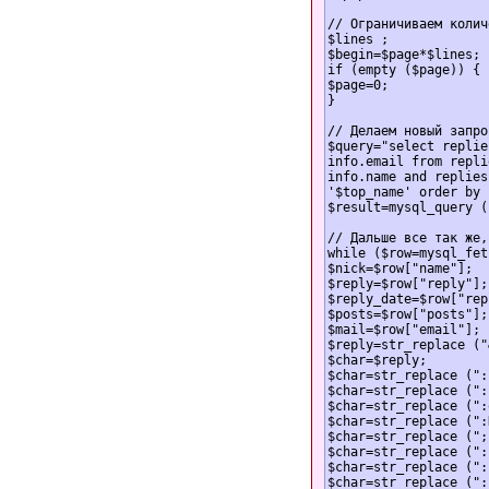
// Ограничиваем колич
$lines ;

$begin=$page*$lines;

if (empty ($page)) {

$page=0;

}

// Делаем новый запро
$query="select replie
info.email from repli
info.name and replies
'$top_name' order by 
$result=mysql_query (
// Дальше все так же,
while ($row=mysql_fet
$nick=$row["name"];

$reply=$row["reply"];

$reply_date=$row["rep
$posts=$row["posts"];

$mail=$row["email"];

$reply=str_replace ("
$char=$reply;

$char=str_replace (":
$char=str_replace (":
$char=str_replace (":
$char=str_replace (":
$char=str_replace (";
$char=str_replace (":
$char=str_replace (":
$char=str_replace (":