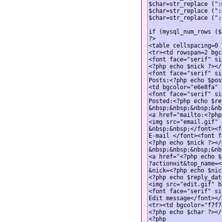
$char=str_replace (":
$char=str_replace (":
$char=str_replace (":
if (mysql_num_rows ($
?>

<table cellspacing=0 
<tr><td rowspan=2 bgc
<font face="serif" si
<?php echo $nick ?></
<font face="serif" si
Posts:<?php echo $pos
<td bgcolor="e6e8fa" 
<font face="serif" si
Posted:<?php echo $re
&nbsp;&nbsp;&nbsp;&nb
<a href="mailto:<?php
<img src="email.gif" 
&nbsp;&nbsp;</font><f
E-mail </font><font f
<?php echo $nick ?></
&nbsp;&nbsp;&nbsp;&nb
<a href="<?php echo $
?actionнit&top_name=<
&nick=<?php echo $nic
<?php echo $reply_dat
<img src="edit.gif" b
<font face="serif" si
Edit message</font></
<tr><td bgcolor="f7f7
<?php echo $char ?></
<?php
