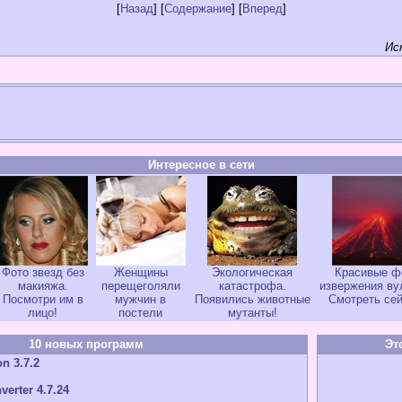
[
Назад
] [
Содержание
] [
Вперед
]
Ис
Интересное в сети
Фото звезд без
Женщины
Экологическая
Красивые ф
макияжа.
перещеголяли
катастрофа.
извержения ву
Посмотри им в
мужчин в
Появились животные
Смотреть сей
лицо!
постели
мутанты!
10 новых программ
Эт
n 3.7.2
verter 4.7.24