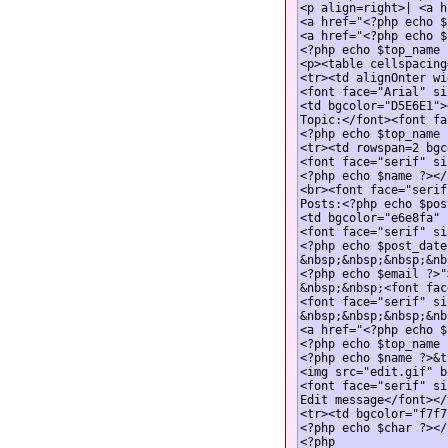
<p align=right>| <a h
<a href="<?php echo $
<a href="<?php echo $
<?php echo $top_name 
<p><table cellspacing
<tr><td alignОnter wi
<font face="Arial" si
<td bgcolor="D5E6E1">
Topic:</font><font fa
<?php echo $top_name 
<tr><td rowspan=2 bgc
<font face="serif" si
<?php echo $name ?></
<br><font face="serif
Posts:<?php echo $pos
<td bgcolor="e6e8fa" 
<font face="serif" si
<?php echo $post_date
&nbsp;&nbsp;&nbsp;&nb
<?php echo $email ?>"
&nbsp;&nbsp;<font fac
<font face="serif" si
&nbsp;&nbsp;&nbsp;&nb
<a href="<?php echo $
<?php echo $top_name 
<?php echo $name ?>&t
<img src="edit.gif" b
<font face="serif" si
Edit message</font></
<tr><td bgcolor="f7f7
<?php echo $char ?></
<?php
