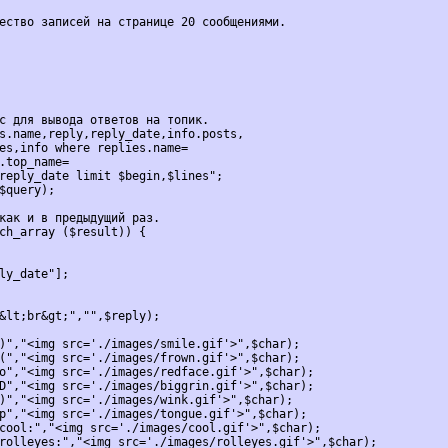
ество записей на странице 20 сообщениями.

с для вывода ответов на топик.

s.name,reply,reply_date,info.posts,
es,info where replies.name=
.top_name=
reply_date limit $begin,$lines";

$query);

как и в предыдущий раз.

ch_array ($result)) {

ly_date"];

&lt;br&gt;","",$reply);

)","<img src='./images/smile.gif'>",$char);

(","<img src='./images/frown.gif'>",$char);

o","<img src='./images/redface.gif'>",$char);

D","<img src='./images/biggrin.gif'>",$char);

)","<img src='./images/wink.gif'>",$char);

p","<img src='./images/tongue.gif'>",$char);

cool:","<img src='./images/cool.gif'>",$char);

rolleyes:","<img src='./images/rolleyes.gif'>",$char);
