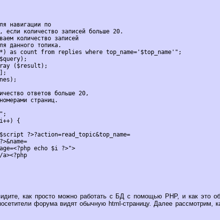
ля навигации по
, если количество записей больше 20.

ваем количество записей 
ля данного топика.

*) as count from replies where top_name='$top_name'";

$query);

ray ($result);

;

nes);

ичество ответов больше 20,
номерами страниц.

;

i++) {

$script ?>?action=read_topic&top_name=
?>&name=
age=<?php echo $i ?>">
/a><?php

видите, как просто можно работать с БД с помощью PHP, и как это об
 посетители форума видят обычную html-страницу. Далее рассмотрим, к