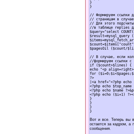
}

}

// Формируем ссылки д
// страницам в случае
// Для этого подсчиты
//в таблице replies д
$query="select COUNT(
$result=mysql_query (
$items=mysql_fetch_ar
$count=$items["count"]
$pagesОil ($count/$li
// В случае, если кол
//формируем ссылки с 
if ($count>$lines) {

echo "<p align=right>"
for ($i=0;$i<$pages;$
?>

|<a href="<?php echo 
<?php echo $top_name 
<?php echo $name ?>&p
<?php echo ($i+1) ?><
}

}

}

Вот и все. Теперь вы 
остается за кадром, а
сообщения.