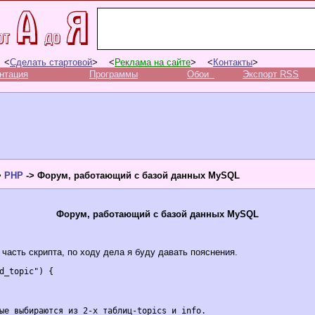
 <
Сделать стартовой
> <
Реклама на сайте
> <
Контакты
>
нтация
Программы
Обои
Экспорт RSS
>
PHP
-> Форум, работающий с базой данных MySQL
Форум, работающий с базой данных MySQL
часть скрипта, по ходу дела я буду давать пояснения.
d_topic") {

ые выбираются из 2-х таблиц-topics и info.
