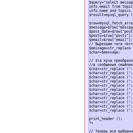
$query="select messag
info.email from topic
info.name and topics.
$result=mysql_query (
$row=mysql_fetch_arra
$message=$row["messag
$post_date=$row["post
$posts=$row["posts"];

$email=$row["email"];

// Вырезаем теги <br>
$message=str_replace 
$char=$message;

// Эта куча преобразо
//в сообщения смайлик
$char=str_replace (":
$char=str_replace (":
$char=str_replace (":
$char=str_replace (":
$char=str_replace (";
$char=str_replace (":
$char=str_replace (":
$char=str_replace (":
$char=str_replace (":
$char=str_replace (":
$char=str_replace (":
print_header ();

?>

// Теперь все выбранн