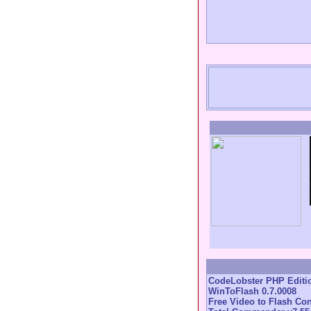
CodeLobster PHP Editio
WinToFlash 0.7.0008
Free Video to Flash Con