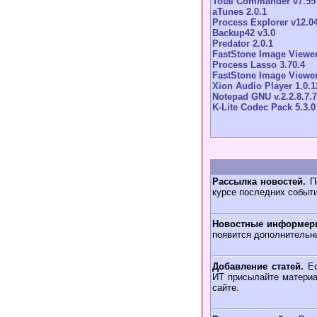
Total Commander v7.55
aTunes 2.0.1
Process Explorer v12.0
Backup42 v3.0
Predator 2.0.1
FastStone Image Viewer
Process Lasso 3.70.4
FastStone Image Viewer
Xion Audio Player 1.0.1
Notepad GNU v.2.2.8.7.7
K-Lite Codec Pack 5.3.0
Рассылка новостей.
По
курсе последних событ
Новостные информер
появится дополнительн
Добавление статей.
Ес
ИТ присылайте материа
сайте.