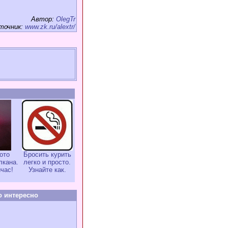
Автор:
OlegTr
точник:
www.zk.ru/alextr/
ото
Бросить курить
лкана.
легко и просто.
час!
Узнайте как.
о интересно