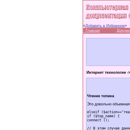
<
Добавить в Избранное
>
Главная
Докуме
Интернет технологии -
Чтение топика
Это довольно объемная 
elseif ($action=="rea
if ($top_name) {

connect ();

// В этом случае данн