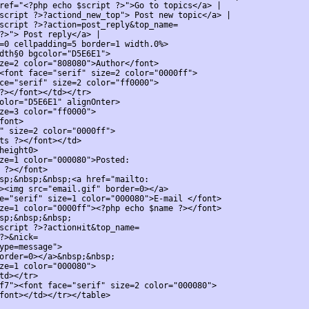
ref="<?php echo $script ?>">Go to topics</a> |
script ?>?action­d_new_top"> Post new topic</a> |

script ?>?action=post_reply&top_name=
?>"> Post reply</a> |

=0 cellpadding=5 border=1 width.0%>

dth§0 bgcolor="D5E6E1">
ze=2 color="808080">Author</font>

<font face="serif" size=2 color="0000ff">
ce="serif" size=2 color="ff0000">
?></font></td></tr>

olor="D5E6E1" alignОnter>
ze=3 color="ff0000">
font>

" size=2 color="0000ff">
ts ?></font></td>

height0>
ze=1 color="000080">Posted:
 ?></font>

sp;&nbsp;&nbsp;<a href="mailto:
><img src="email.gif" border=0></a>

e="serif" size=1 color="000080">E-mail </font>
ze=1 color="0000ff"><?php echo $name ?></font>

sp;&nbsp;&nbsp;
script ?>?actionнit&top_name=
?>&nick=
ype=message">

order=0></a>&nbsp;&nbsp;
ze=1 color="000080">
td></tr>

f7"><font face="serif" size=2 color="000080">
font></td></tr></table>
