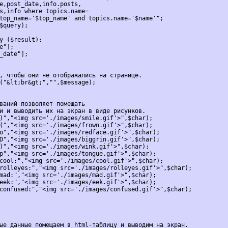
e,post_date,info.posts,
s,info where topics.name=
top_name='$top_name' and topics.name='$name'";

$query);

y ($result);

e"];

_date"];

, чтобы они не отображались на странице.

("&lt;br&gt;","",$message);

ваний позволяет помещать 
и и выводить их на экран в виде рисунков.

)","<img src='./images/smile.gif'>",$char);

(","<img src='./images/frown.gif'>",$char);

o","<img src='./images/redface.gif'>",$char);

D","<img src='./images/biggrin.gif'>",$char);

)","<img src='./images/wink.gif'>",$char);

p","<img src='./images/tongue.gif'>",$char);

cool:","<img src='./images/cool.gif'>",$char);

rolleyes:","<img src='./images/rolleyes.gif'>",$char);

mad:","<img src='./images/mad.gif'>",$char);

eek:","<img src='./images/eek.gif'>",$char);

confused:","<img src='./images/confused.gif'>",$char);

ые данные помещаем в html-таблицу и выводим на экран.
