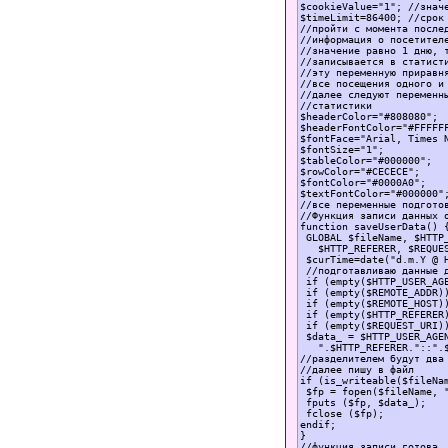
$cookieValue="1"; //значе
$timeLimit=86400; //срок 
//пройти с момента послед
//информация о посетителе
//значение равно 1 дню, т
//записывается в статисти
//эту переменную приравня
//все посещения одного и 
//далее следуют переменны
//статистики

$headerColor="#808080";

$headerFontColor="#FFFFFF
$fontFace="Arial, Times N
$fontSize="1";

$tableColor="#000000";

$rowColor="#CECECE";

$fontColor="#0000A0";

$textFontColor="#000000";
//все переменные подготов
//Функция записи данных о
function saveUserData() {
 GLOBAL $fileName, $HTTP_
   $HTTP_REFERER, $REQUES
 $curTime=date("d.m.Y @ H
 //подготавливаю данные д
 if (empty($HTTP_USER_AGE
 if (empty($REMOTE_ADDR))
 if (empty($REMOTE_HOST))
 if (empty($HTTP_REFERER)
 if (empty($REQUEST_URI))
 $data_ = $HTTP_USER_AGEN
   ".$HTTP_REFERER."::".$
//разделителем будут два 
//далее пишу в файл

if (is_writeable($fileNam
 $fp = fopen($fileName, "
 fputs ($fp, $data_);

 fclose ($fp);

endif;

}

//функция записи готова. 