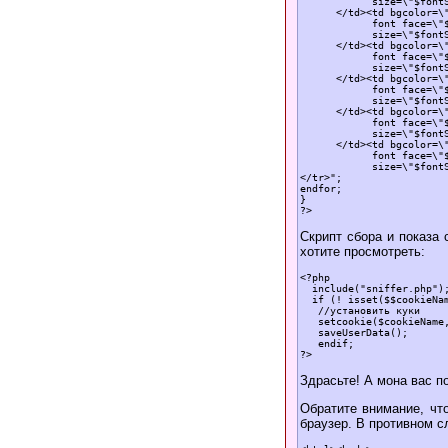
            size=\"$fontS
      </td><td bgcolor=\"
            font face=\"$
            size=\"$fontS
      </td><td bgcolor=\"
            font face=\"$
            size=\"$fontS
      </td><td bgcolor=\"
            font face=\"$
            size=\"$fontS
      </td><td bgcolor=\"
            font face=\"$
            size=\"$fontS
      </td><td bgcolor=\"
            font face=\"$
            size=\"$fontS
</tr>";

endfor;

}

Скрипт сбора и показа 
хотите просмотреть:
<?php

  include("sniffer.php");
  if (! isset($$cookieNam
   //установить куки

   setcookie($cookieName,
   saveUserData();

   endif;

Здрасьте! А мона вас п
Обратите внимание, что
браузер. В противном с