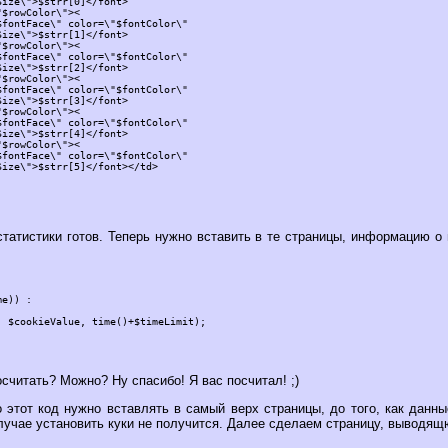
ize\">$strr[0]</font>

$rowColor\"><

fontFace\" color=\"$fontColor\" 

ize\">$strr[1]</font>

$rowColor\"><

fontFace\" color=\"$fontColor\" 

ize\">$strr[2]</font>

$rowColor\"><

fontFace\" color=\"$fontColor\" 

ize\">$strr[3]</font>

$rowColor\"><

fontFace\" color=\"$fontColor\" 

ize\">$strr[4]</font>

$rowColor\"><

fontFace\" color=\"$fontColor\" 

ize\">$strr[5]</font></td>

статистики готов. Теперь нужно вставить в те страницы, информацию о


e)) :

 $cookieValue, time()+$timeLimit);

осчитать? Можно? Ну спасибо! Я вас посчитал! ;)
 этот код нужно вставлять в самый верх страницы, до того, как данн
лучае установить куки не получится. Далее сделаем страницу, выводящ