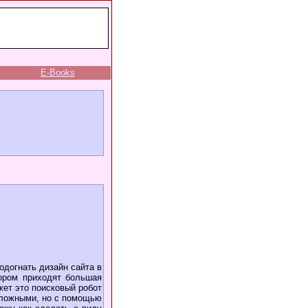
E-Books
одогнать дизайн сайта в
тором приходят большая
ожет это поисковый робот
сложными, но с помощью