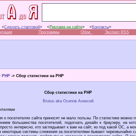
 <
Сделать стартовой
> <
Реклама на сайте
> <
Контакты
>
нтация
Программы
Обои
Экспорт RSS
>
PHP
-> Сбор статистики на PHP
Сбор статистики на PHP
Brutus aka Осипов Алексей
ителями
я о посетителях сайта приносят не мало пользы. По статистике можно п
ением большинства посетителей, подогнать дизайн к браузеру, на ко
просто интересно, кто заглядывает к вам на сайт, из под какой OC, а м
тя некоторые системы слежения за посетителями бывают черезвычайно 