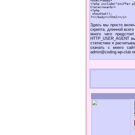
<html><body>

<?php include("sniffer.ph
Статистика<br>

<?php

 showStat();

Здесь мы просто включ
скрипта, длинной всег
много чего предстои
HTTP_USER_AGENT выта
статистики я расчитыва
скачать с моего сайт
admin@coding.wp-club.ne