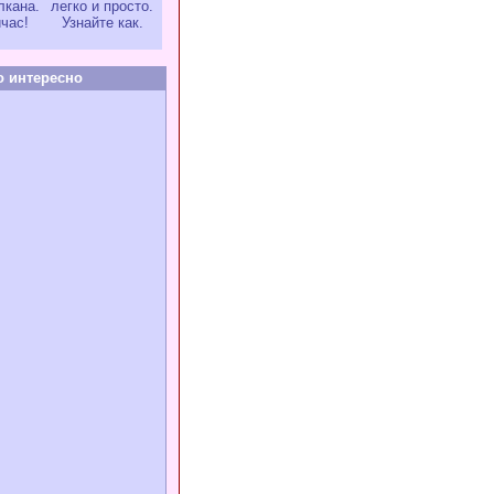
лкана.
легко и просто.
час!
Узнайте как.
о интересно