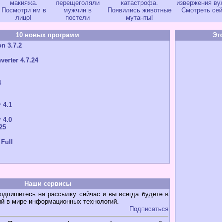
макияжа.
перещеголяли
катастрофа.
извержения ву
Посмотри им в
мужчин в
Появились животные
Смотреть сей
лицо!
постели
мутанты!
10 новых программ
Эт
n 3.7.2
verter 4.7.24
4
 4.1
 4.0
25
 Full
Наши сервисы
дпишитесь на рассылку сейчас и вы всегда будете в
ий в мире информационных технологий.
Подписаться