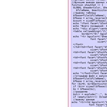
//функцию вывода данных и
function showStat () {

 GLOBAL $headerColor, $h
   $fileName, $maxVisitor
 //вывожу таблицу

 $fbase=file($fileName);

 $fbase = array_reverse($
 $count = sizeOf($fbase);
 echo "<font face=\"$fon
 echo "Всего посещений: $
 echo "<div align=\"cente
 <table cellpadding=\"2\"
       border=\"0\" bgcol
 echo "<tr bgcolor=\"$hea
             font face=\"
                  size=\"
 </font>

 </td><td><font face=\"$f
             size=\"$font
 <td><font face=\"$fontFa
             size=\"$font
 <td><font face=\"$fontFa
             size=\"$font
 <td><font face=\"$fontFa
             size=\"$font
 <td><font face=\"$fontFa
             size=\"$font
 echo "</font><font face=
 //открываю файл и запуск
 $fbase=file($fileName);

 $fbase = array_reverse($
for ($i=0; $i<$maxVisitor
 if ($i>= sizeof($fbase))
 $s = $fbase[$i];

 //разделяю

 $strr = explode("::", $s
 if (empty($strr)) {break
 //вывожу данные

echo "<tr><td bgcolor=\"$
            font face=\"$