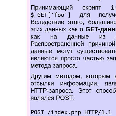
Принимающий скрипт
i
для получе
$_GET['foo']
Вследствие этого, большин
этих данных как о
GET-дан
как на данные из за
Распространённой причино
данные могут существоват
являются просто частью за
метода запроса.
Другим методом, которым 
отсылки информации, явл
HTTP-запроса. Этот спосо
являлся POST:
POST /index.php HTTP/1.1