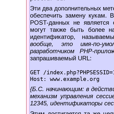
Эти два дополнительных мето
обеспечить замену кукам. В
POST-данных не является 
могут также быть более н
идентификатор, называе
вообще, это имя-по-ум
разработчиком PHP-прилож
запрашиваемый URL:
GET /index.php?PHPSESSID=
Host: www.example.org
{Б.С. начинающим: в дейс
механизм управления сесси
12345, идентификаторы сес
Этим достигается та же цел