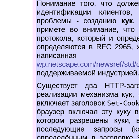
Понимание того, что долже
идентификации клиентов,
проблемы - созданию
кук
.
примете во внимание, что
протокола, который и опреде
определяются в RFC 2965, 
написанна
wp.netscape.com/newsref/std/
поддерживаемой индустрией
Существует два HTTP-заг
реализации механизма кук,
включает заголовок
Set-Coo
браузер включал эту куку 
котором разрешены куки, 
последующие запросы (ко
определённым в заголовке