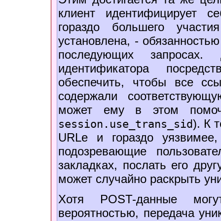
клиент идентифицирует се
гораздо большего участи
установлена, - обязанностью
последующих запросах.
идентификатора посредс
обеспечить, чтобы все ссы
содержали соответствующ
может ему в этом помоч
). К
session.use_trans_sid
URLе и гораздо уязвимее,
подозревающие пользоват
закладках, послать его друг
может случайно раскрыть ун
Хотя POST-данные мог
вероятностью, передача уни