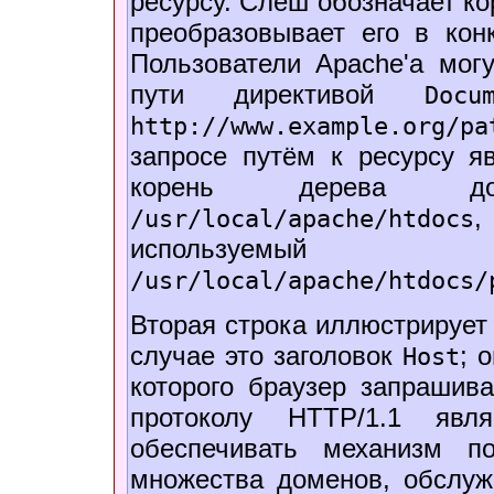
ресурсу. Слеш обозначает к
преобразовывает его в кон
Пользователи Apache'а мог
пути директивой
Docu
http://www.example.org/pa
запросе путём к ресурсу я
корень дерева до
,
/usr/local/apache/htdocs
используем
/usr/local/apache/htdocs/
Вторая строка иллюстрирует
случае это заголовок
; 
Host
которого браузер запрашива
протоколу HTTP/1.1 явл
обеспечивать механизм по
множества доменов, обслуж