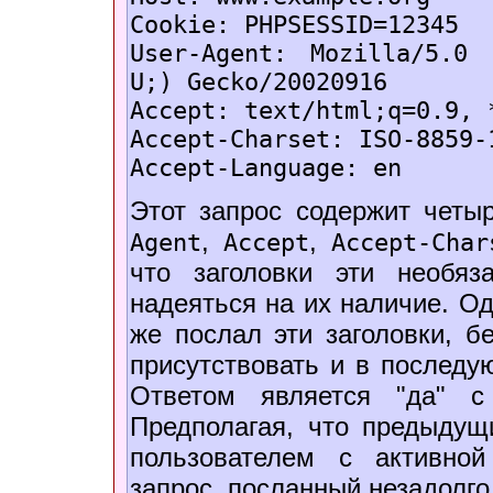
Cookie: PHPSESSID=12345
User-Agent: Mozilla/5.0
U;) Gecko/20020916
Accept: text/html;q=0.9, 
Accept-Charset: ISO-8859-
Accept-Language: en
Этот запрос содержит четы
,
,
Agent
Accept
Accept-Char
что заголовки эти необяз
надеяться на их наличие. Од
же послал эти заголовки, бе
присутствовать и в последу
Ответом является "да" с
Предполагая, что предыдущ
пользователем с активно
запрос, посланный незадолго 