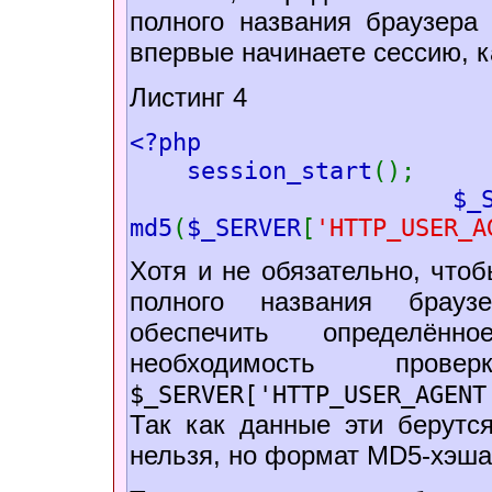
полного названия браузера 
впервые начинаете сессию, ка
Листинг 4
<?php
session_start
();
$_
md5
(
$_SERVER
[
'HTTP_USER_A
Хотя и не обязательно, что
полного названия брауз
обеспечить определён
необходимость прове
$_SERVER['HTTP_USER_AGENT
Так как данные эти берутс
нельзя, но формат MD5-хэша