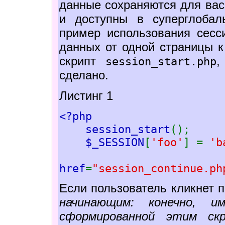
данные сохраняются для вас
и доступны в суперглоба
пример использования сесс
данных от одной страницы к
скрипт
,
session_start.php
сделано.
Листинг 1
<?php
session_start
();
$_SESSION
[
'foo'
] =
'b
href
=
"session_continue.ph
Если пользователь кликнет 
начинающим: конечно, 
сформированной этим скр