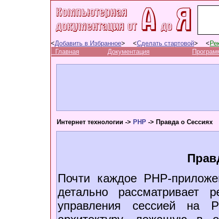
<
Добавить в Избранное
> <
Сделать стартовой
> <
Ре
Главная
Документация
Програм
Интернет технологии ->
PHP
-> Правда о Сессиях
Прав
Почти каждое PHP-приложен
детально рассматривает р
управления сессией на P