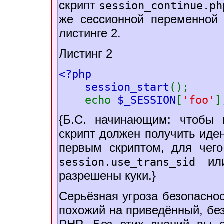
скрипт
session_continue.ph
же сессионной переменно
листинге 2.
Листинг 2
<?php
session_start
();
echo
$_SESSION
[
'foo'
{Б.С. начинающим: чтобы 
скрипт должен получить иде
первым скриптом, для чег
или
session.use_trans_sid
разрешены куки.}
Серьёзная угроза безопаснос
похожий на приведённый, без