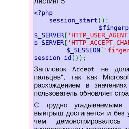
Листинг 5
<?php
session_start
();
$fing
$_SERVER
[
'HTTP_USER_AGENT
$_SERVER
[
'HTTP_ACCEPT_CHA
$_SESSION
[
'finge
session_id
());
Заголовок
не долже
Accept
пальцев", так как Microsoft
расхождением в значениях 
пользователь обновляет стра
С трудно угадываемыми "
выигрыш достигается и без
чем демонстрировалос