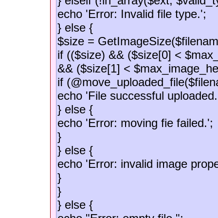
} elseif (!in_array($ext, $valid_t
echo 'Error: Invalid file type.';
} else {
$size = GetImageSize($filenam
if (($size) && ($size[0] < $ma
&& ($size[1] < $max_image_hei
if (@move_uploaded_file($filen
echo 'File successful uploaded.
} else {
echo 'Error: moving fie failed.';
}
} else {
echo 'Error: invalid image proper
}
}
} else {