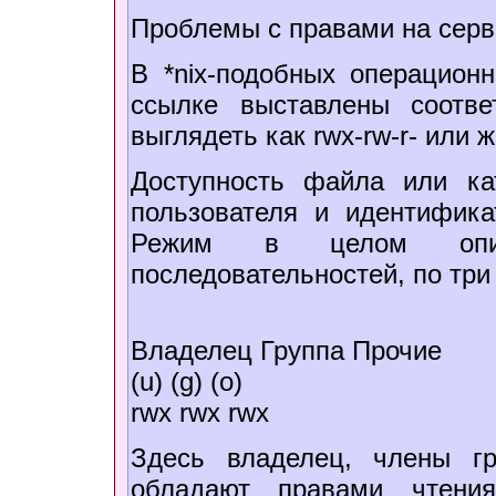
Проблемы с правами на серве
В *nix-подобных операцион
ссылке выставлены соотве
выглядеть как rwx-rw-r- или ж
Доступность файла или ка
пользователя и идентифика
Режим в целом опис
последовательностей, по три
Владелец Группа Прочие
(u) (g) (o)
rwx rwx rwx
Здесь владелец, члены г
обладают правами чтени