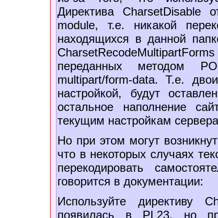
Директива CharsetDisable о
module, т.е. никакой пере
находящихся в данной папке
CharsetRecodeMultipartForm
переданных методом POS
multipart/form-data. Т.е. д
настройкой, будут оставл
остальное наполнение сай
текущим настройкам сервера
Но при этом могут возникнут
что в некоторых случаях тек
перекодировать самостоя
говорится в документации:
Используйте директиву Cha
появилась в PL23, но пр