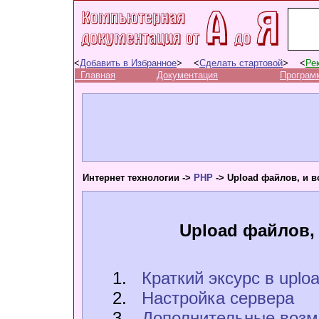
<
Добавить в Избранное
> <
Сделать стартовой
> <
Ре
Главная
Документация
Програм
Интернет технологии ->
PHP
-> Upload файлов, и в
Upload файлов, 
1.
Краткий эксурс в uplo
2.
Настройка сервера
3.
Дополнительные возм