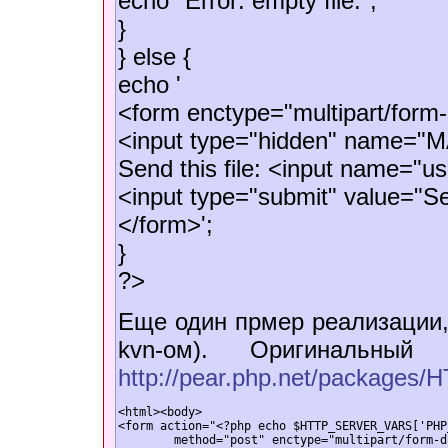
echo "Error: empty file.";
}
} else {
echo '
<form enctype="multipart/form
<input type="hidden" name="
Send this file: <input name="use
<input type="submit" value="Se
</form>';
}
?>
Еще один прмер реализации,
kvn-ом). Оригинальный
http://pear.php.net/packages
<html><body>

<form action="<?php echo $HTTP_SERVER_VARS['PHP
	method="post" enctype="multipart/form-data">
