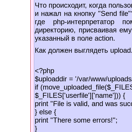
Что происходит, когда польз
и нажал на кнопку "Send fil
где php-интерпретатор 
директорию, присваивая ему
указанный в поле action.
Как должен выглядеть upload
<?php
$uploaddir = '/var/www/uploads/
if (move_uploaded_file($_FILES[
$_FILES['userfile']['name'])) {
print "File is valid, and was su
} else {
print "There some errors!";
}