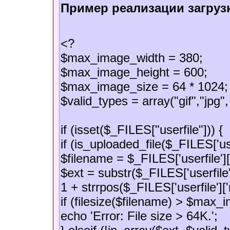
Пример реализации загрузк
<?
$max_image_width = 380;
$max_image_height = 600;
$max_image_size = 64 * 1024;
$valid_types = array("gif","jpg",
if (isset($_FILES["userfile"])) {
if (is_uploaded_file($_FILES['us
$filename = $_FILES['userfile']
$ext = substr($_FILES['userfile'
1 + strrpos($_FILES['userfile']['
if (filesize($filename) > $max_
echo 'Error: File size > 64K.';