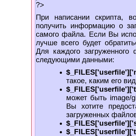
?>
При написании скрипта, во
получить информацию о за
самого файла. Если Вы испо
лучше всего будет обратить
Для каждого загруженного 
следующими данными:
$_FILES['userfile'][
такое, каким его ви
$_FILES['userfile']['
может быть image/gi
Вы хотите предост
загруженных файлов
$_FILES['userfile']['s
$_FILES['userfile'][