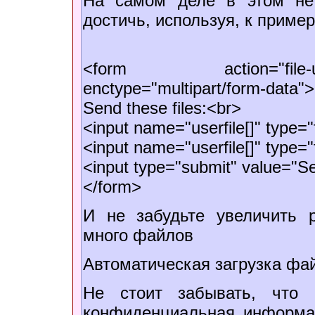
На самом деле в этом нет
достичь, используя, к пример
<form action="file-
enctype="multipart/form-data">
Send these files:<br>
<input name="userfile[]" type="
<input name="userfile[]" type="
<input type="submit" value="Se
</form>
И не забудьте увеличить p
много файлов
Автоматическая загрузка фа
Не стоит забывать, что 
конфиденциальная информаци