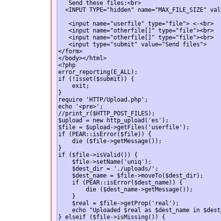
   Send these files:<br>

  <INPUT TYPE="hidden" name="MAX_FILE_SIZE" val
   <input name="userfile" type="file"> <-<br>

   <input name="otherfile[]" type="file"><br>

   <input name="otherfile[]" type="file"><br>

   <input type="submit" value="Send files">

</form>

</body></html>

<?php

error_reporting(E_ALL);

if (!isset($submit)) {

    exit;

}

require 'HTTP/Upload.php';

echo '<pre>';

//print_r($HTTP_POST_FILES);

$upload = new http_upload('es');

$file = $upload->getFiles('userfile');

if (PEAR::isError($file)) {

    die ($file->getMessage());

}

if ($file->isValid()) {

    $file->setName('uniq');

    $dest_dir = './uploads/';

    $dest_name = $file->moveTo($dest_dir);

    if (PEAR::isError($dest_name)) {

        die ($dest_name->getMessage());

    }

    $real = $file->getProp('real');

    echo "Uploaded $real as $dest_name in $dest_
} elseif ($file->isMissing()) {
