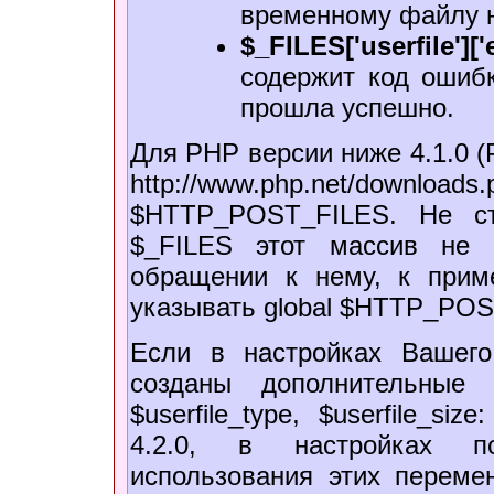
временному файлу н
$_FILES['userfile']['e
содержит код ошибк
прошла успешно.
Для PHP версии ниже 4.1.0 
http://www.php.net/downl
$HTTP_POST_FILES. Не ст
$_FILES этот массив не 
обращении к нему, к прим
указывать global $HTTP_PO
Если в настройках Вашего с
созданы дополнительные 
$userfile_type, $userfile_s
4.2.0, в настройках по 
использования этих переме