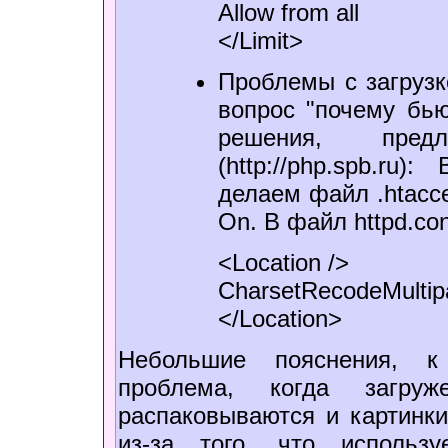
Allow from all
</Limit>
Проблемы с загрузк
вопрос "почему бью
решения, пред
(http://php.spb.ru
делаем файл .htacce
On. В файл httpd.con
<Location />
CharsetRecodeMultip
</Location>
Небольшие пояснения, к
проблема, когда загр
распаковываются и картинки
из-за того, что использу