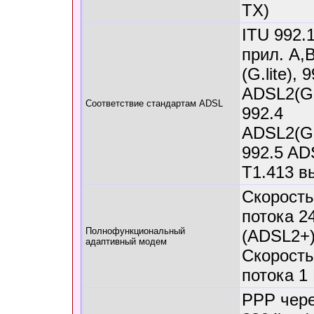
TX)
ITU 992.1
прил. A,B
(G.lite), 
ADSL2(G.
Соответствие стандартам ADSL
992.4
ADSL2(G.l
992.5 AD
T1.413 в
Скорость
потока 2
Полнофункциональный
(ADSL2+
адаптивный модем
Скорость
потока 1
PPP чер