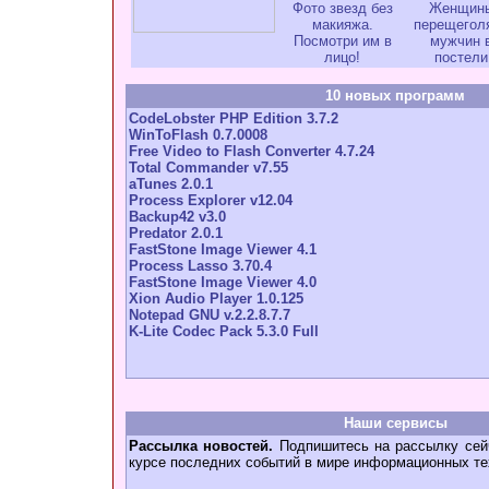
Фото звезд без
Женщин
макияжа.
перещегол
Посмотри им в
мужчин 
лицо!
постели
10 новых программ
CodeLobster PHP Edition 3.7.2
WinToFlash 0.7.0008
Free Video to Flash Converter 4.7.24
Total Commander v7.55
aTunes 2.0.1
Process Explorer v12.04
Backup42 v3.0
Predator 2.0.1
FastStone Image Viewer 4.1
Process Lasso 3.70.4
FastStone Image Viewer 4.0
Xion Audio Player 1.0.125
Notepad GNU v.2.2.8.7.7
K-Lite Codec Pack 5.3.0 Full
Наши сервисы
Рассылка новостей.
Подпишитесь на рассылку сейч
курсе последних событий в мире информационных те