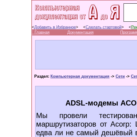
<
Добавить в Избранное
> <
Сделать стартовой
> <
Ре
Главная
Документация
Програм
Раздел:
Компьютерная документация
->
Сети
->
Се
ADSL-модемы ACOR
Мы провели тестирова
маршрутизаторов от Acorp:
едва ли не самый дешёвый 