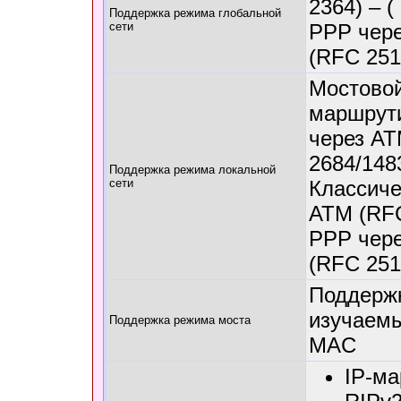
2364) – (
Поддержка режима глобальной
сети
PPP чере
(RFC 251
Мостовой
маршрут
через A
2684/148
Поддержка режима локальной
сети
Классиче
ATM (RFC
PPP чере
(RFC 251
Поддержк
изучаем
Поддержка режима моста
MAC
IP-м