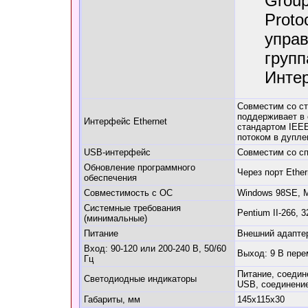
Grou
Proto
упра
групп
Интер
Совместим со ст
поддерживает в 
Интерфейс Ethernet
стандартом IEE
потоком в дупл
USB-интерфейс
Совместим со с
Обновление программного
Через порт Ether
обеспечения
Совместимость с ОС
Windows 98SE, M
Системные требования
Pentium II-266, 
(минимальные)
Питание
Внешний адаптер
Вход: 90-120 или 200-240 В, 50/60
Выход: 9 В пере
Гц
Питание, соедин
Светодиодные индикаторы
USB, соединение
Габариты, мм
145x115x30