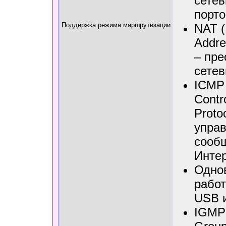
сетев
порто
Поддержка режима маршрутизации
NAT (
Addre
– пре
сетев
ICMP 
Contr
Proto
упра
сообщ
Интер
Одно
работ
USB и
IGMP 