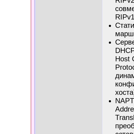
RIPv2
совме
RIPv1
Стат
марш
Серве
DHCP
Host 
Proto
дина
конф
хоста
NAPT
Addre
Transl
прео