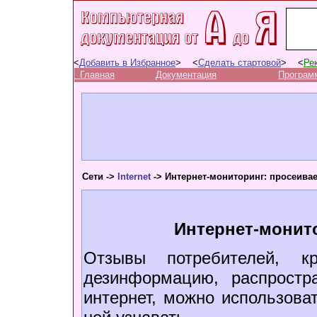
<
Добавить в Избранное
> <
Сделать стартовой
> <
Ре
Главная
Документация
Програм
Сети ->
Internet
-> Интернет-мониторинг: просеива
Интернет-монит
Отзывы потребителей, к
дезинформацию, распрост
интернет, можно использова