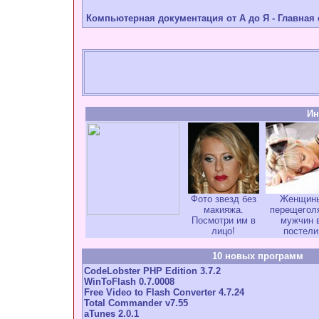
Компьютерная документация от А до Я - Главная
Ин
Фото звезд без
Женщин
макияжа.
перещегол
Посмотри им в
мужчин 
лицо!
постели
10 новых программ
CodeLobster PHP Edition 3.7.2
WinToFlash 0.7.0008
Free Video to Flash Converter 4.7.24
Total Commander v7.55
aTunes 2.0.1