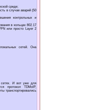
еской среде;
сть в случае аварий (50
мешения контрольных и
ования в кольцах 802.17
 VPN или просто Layer 2
 локальных сетей. Она
 сетях. И вот уже для
тся протокол TDMoIP,
еты транспортировались