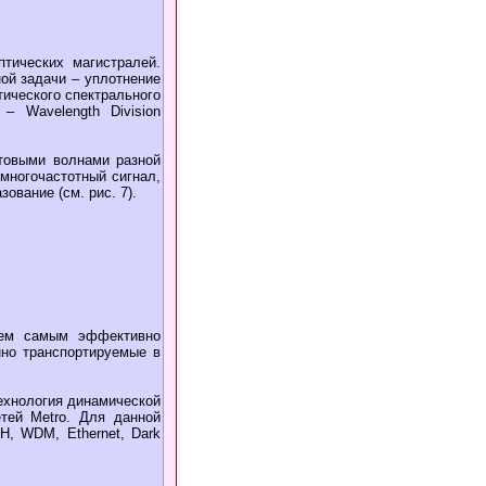
тических магистралей.
ой задачи – уплотнение
тического спектрального
– Wavelength Division
етовыми волнами разной
многочастотный сигнал,
ование (см. рис. 7).
тем самым эффективно
нно транспортируемые в
технология динамической
етей Metro. Для данной
H, WDM, Ethernet, Dark