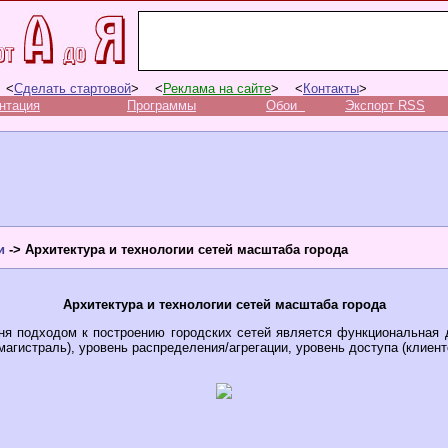
 <
Сделать стартовой
> <
Реклама на сайте
> <
Контакты
>
нтация
Программы
Обои
Экспорт RSS
и
-> Архитектура и технологии сетей масштаба города
Архитектура и технологии сетей масштаба города
ня подходом к построению городских сетей является функциональная 
магистраль), уровень распределения/агрегации, уровень доступа (клиентс