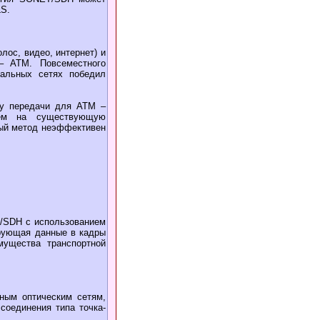
LS.
лос, видео, интернет) и
 – ATM. Повсеместного
кальных сетях победил
ду передачи для ATM –
ием на существующую
ный метод неэффективен
T/SDH с использованием
ирующая данные в кадры
мущества транспортной
нным оптическим сетям,
соединения типа точка-