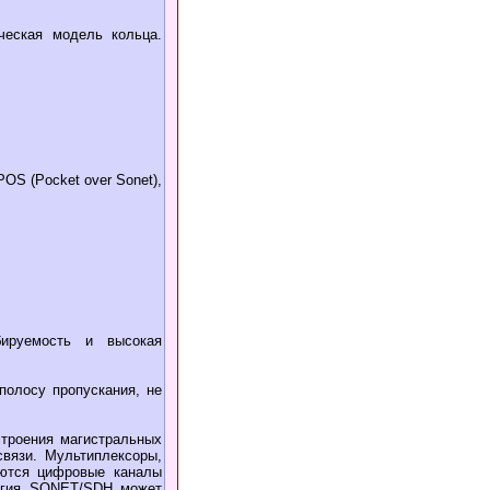
ческая модель кольца.
S (Pocket over Sonet),
бируемость и высокая
полосу пропускания, не
троения магистральных
связи. Мультиплексоры,
аются цифровые каналы
логия SONET/SDH может