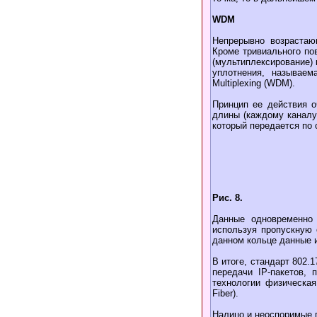
WDM
Непрерывно возрастаю
Кроме тривиального по
(мультиплексирование) 
уплотнения, называем
Multiplexing (WDM).
Принцип ее действия о
длины (каждому каналу
который передается по 
Рис. 8.
Данные одновременно
используя пропускную 
данном кольце данные и
В итоге, стандарт 802.
передачи IP-пакетов, 
технологии физическая
Fiber).
Налицо и неоспоримые 