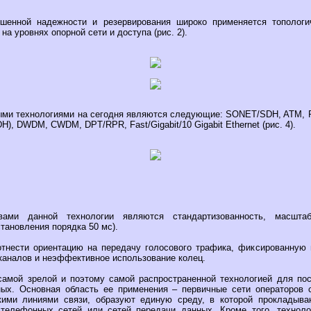
шенной надежности и резервирования широко применяется топологи
а уровнях опорной сети и доступа (рис. 2).
ми технологиями на сегодня являются следующие: SONET/SDH, ATM, PO
H), DWDM, CWDM, DPT/RPR, Fast/Gigabit/10 Gigabit Ethernet (рис. 4).
вами данной технологии являются стандартизованность, масшта
тановления порядка 50 мс).
тнести ориентацию на передачу голосового трафика, фиксированную 
каналов и неэффективное использование колец.
амой зрелой и поэтому самой распространенной технологией для пос
ых. Основная область ее применения – первичные сети операторов 
кими линиями связи, образуют единую среду, в которой прокладыв
телефонных сетей или сетей передачи данных. Кроме того, техно