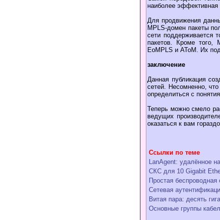
наиболее эффективная 
Для продвижения данны
MPLS-домен пакеты пол
сети поддерживается т
пакетов. Кроме того, 
EoMPLS и AToM. Их под
заключение
Данная публикация соз
сетей. Несомненно, что
определиться с понятия
Теперь можно смело ра
ведущих производителе
оказаться к вам гораздо
Ссылки по теме
LanAgent: удалённое н
СКС для 10 Gigabit Ethe
Простая беспроводная 
Сетевая аутентификаци
Витая пара: десять гиг
Основные группы кабел