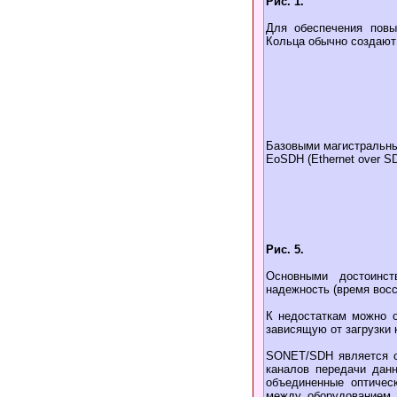
Рис. 1.
Для обеспечения повы
Кольца обычно создают н
Базовыми магистральны
EoSDH (Ethernet over SD
Рис. 5.
Основными достоинст
надежность (время восс
К недостаткам можно о
зависящую от загрузки 
SONET/SDH является с
каналов передачи данн
объединенные оптичес
между оборудованием 