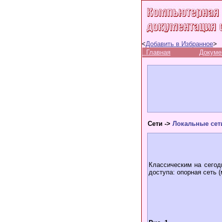
<
Добавить в Избранное
>
Главная
Докуме
Cети ->
Локальные сет
Классическим на сегод
доступа: опорная сеть (