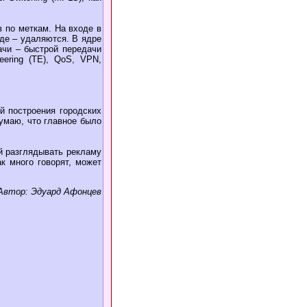
 по меткам. На входе в
де – удаляются. В ядре
ачи – быстрой передачи
eering (TE), QoS, VPN,
й построения городских
думаю, что главное было
й разглядывать рекламу
к много говорят, может
Автор: Эдуард Афонцев