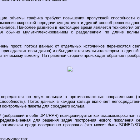
щие объемы трафика требуют повышения пропускной способности оп
вышения скоростей передачи существует и другой способ решения данн
каналов. Наиболее развитой в настоящее время является технология оп
ая обычно мультиплексированием с разделением по длине волны 
чень прост: потоки данных от отдельных источников переносятся св
 принадлежит своя длина) и объединяются мультиплексором в единый 
оптическому волокну. На приемной стороне происходит обратное преобраз
 передаются по двум кольцам в противоположных направлениях (
способность). Поток данных в каждом кольце включает непосредстве
 контрольные пакеты для соседнего кольца.
17 (вобравший в себя DPT/RPR) позиционируется как высокоскоростная 
предназначенная для решения задач построения нового поколения с
 оптическая среда совершенно прозрачна (это может быть SONET/SD
преимущества: