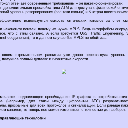
отокол отвечает современным требованиям – он пакетно-ориентирован;
тся дополнительная прослойка типа ATM для доступа к физической оптич
ысокий уровень резервирования (все-таки кольца) и быстрая восстановимо
 эффективно используется емкость оптических каналов за счет с
ели наконец-то поняли, почему им нужен MPLS. Ведь интерфейсы оборуд
се, что с этим связано. А если требуется QoS, Traffic Engeneering,
rnet соединения), то в данном случае без MPLS не обойтись.
в своем стремительном развитии уже давно перешагнула уровень
, получила полный дуплекс и гигабитные скорости.
мечается подавляющее преобладание IP-трафика в потребительских
ов (например, для связи между цифровыми АТС) разрабатывае
ы, прозрачные для всех протоколов и сигнализаций. Если раньше пак
ием каналов, то теперь все может измениться с точностью до наоборот.
управляющие технологии