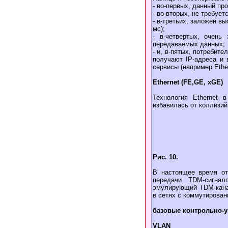
- во-первых, данный пр
- во-вторых, не требуе
- в-третьих, заложен в
мс);
- в-четвертых, очень
передаваемых данных;
- и, в-пятых, потребит
получают IP-адреса и в
сервисы (например Ethe
Ethernet (FE,GE, xGE)
Технология Ethernet 
избавилась от коллизий
Рис. 10.
В настоящее время от
передачи TDM-сигнал
эмулирующий TDM-канал
в сетях с коммутирован
базовые контрольно-
VLAN