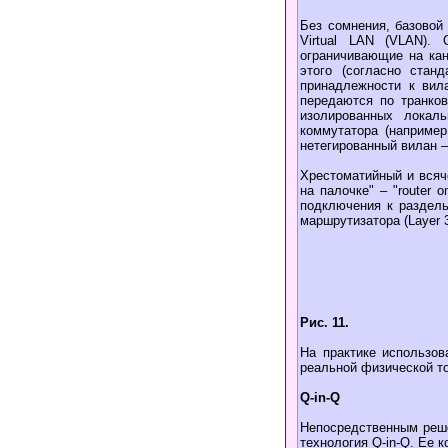
Без сомнения, базовой
Virtual LAN (VLAN). 
ограничивающие на кан
этого (согласно стан
принадлежности к вил
передаются по транков
изолированных локал
коммутатора (например
нетегированный вилан –
Хрестоматийный и всяч
на палочке" – "router 
подключения к раздель
маршрутизатора (Layer 
Рис. 11.
На практике использов
реальной физической т
Q-in-Q
Непосредственным реше
технология Q-in-Q. Ее 