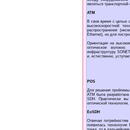
являться транспортной 
ATM
В свое время с целью с
высокоскоростной тех
распространения (нес
Ethernet), но для пост
Ориентация на высоки
оптическое волокно
инфраструктуру SONET/
и, естественно, уступ
POS
Для решения проблемы 
ATM была разработана 
SDH. Практически вы 
оптической технологии,
EoSDH
Отвечая потребностям 
появилась технология 
точка, то в дальнейшем