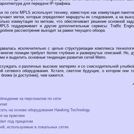
архитектура для передачи IP-трафика.
х по сети MPLS использует технику, известную как коммутация пакетов
учают метки, которые определяют маршруты их следования, а на выхо
олько коммутация по меткам, что обеспечивает решение основной зад
MPLS поддерживает и другие дополнительные сервисы: Traffic Engin
робное рассмотрение выходит за рамки текущего обзора.
давалась исключительно с целью структуризации комплекса технологи
 многие позиции требуют более глубоких и развернутых описаний. Но, 
ми и выделить основные тенденции развития сетей Metro.
ссуждать о различных высоких материях и со снисходительной улыбко
й сетевого оборудования. Кстати, светлое будущее, о котором они та
 ближе (и доступнее), чем кажется.
аблюдение за персоналом по сети
rnet
сеть на основе оборудования Hawking Technology
я на практике
абит под прицелом
ей, используемые в локальных сетях