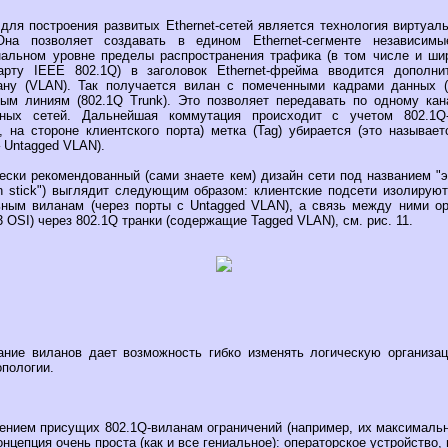
 для построения развитых Ethernet-сетей является технология виртуал
Она позволяет создавать в едином Ethernet-сегменте независимы
альном уровне пределы распространения трафика (в том числе и ши
дарту IEEE 802.1Q) в заголовок Ethernet-фрейма вводится дополн
ану (VLAN). Так получается вилан с помеченными кадрами данных (
ым линиям (802.1Q Trunk). Это позволяет передавать по одному ка
ьных сетей. Дальнейшая коммутация происходит с учетом 802.1Q
, на стороне клиентского порта) метка (Tag) убирается (это называе
 Untagged VLAN).
ески рекомендованный (сами знаете кем) дизайн сети под названием "э
on stick") выглядит следующим образом: клиентские подсети изолирую
ным виланам (через порты с Untagged VLAN), а связь между ними о
3 OSI) через 802.1Q транки (содержащие Tagged VLAN), см. рис. 11.
ание виланов дает возможность гибко изменять логическую организа
опологии.
нием присущих 802.1Q-виланам ограничений (например, их максимальн
концепция очень проста (как и все гениальное): операторское устройство