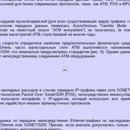
основой для более современных протоколов, таких, как ATM, POS и MP
оздания мультисервисной (для всех существовавших видов трафика: го
нологии передачи данных появилась Asynchronous Transfer Mode
мотря на известный лозунг "ATM everywhere") не получилось (в ло
роения магистралей ATM стала базовой на многие годы.
е скорости определила наиболее предпочтительную физическую сре
. Очень часто магистральные сети ATM выполняются наложен
SDH, что изначально предусмотрено стандартом (рис. 6). Однако дан
ает непосредственному соединению ATM-оборудования.
накладных расходов в случае передачи IP-трафика через сети SONE
технология Packet Over Sonet/SDH (POS), непосредственно инкапсул
получаете интерфейс с IP-адресом, который использует все преи
 не задействуя никаких промежуточных протоколов.
рынка по передаче непосредственно Ethernet-трафика по наследова
Ethernet over SONET/SDH. Причем, если вначале допускались только 
 появились многоточечные каналы.