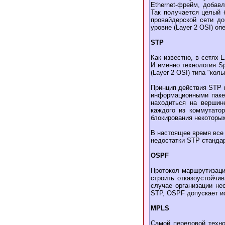
Ethernet-фрейм, добав
Так получается целый б
провайдерской сети до
уровне (Layer 2 OSI) оп
STP
Как известно, в сетях 
И именно технология Sp
(Layer 2 OSI) типа "ко
Принцип действия STP 
информационными паке
находиться на вершин
каждого из коммутатор
блокирования некоторых
В настоящее время все 
недостатки STP стандар
OSPF
Протокол маршрутизации
строить отказоустойчив
случае организации не
STP, OSPF допускает и
MPLS
Самой передовой технол