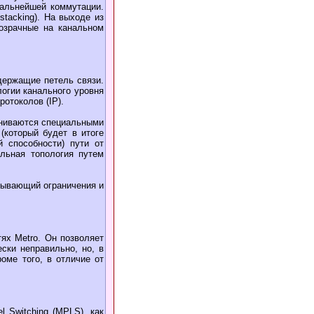
дальнейшей коммутации.
stacking). На выходе из
розрачные на канальном
одержащие петель связи.
логии канального уровня
ротоколов (IP).
ениваются специальными
который будет в итоге
 способности) пути от
ельная топология путем
итывающий ограничения и
тях Metro. Он позволяет
ески неправильно, но, в
оме того, в отличие от
l Switching (MPLS), как