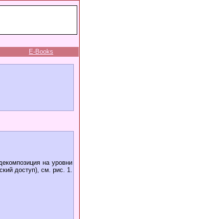
E-Books
декомпозиция на уровни
кий доступ), см. рис. 1.