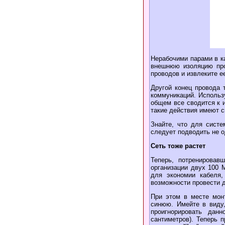
Нерабочими парами в к
внешнюю изоляцию про
проводов и извлеките е
Другой конец провода 
коммуникаций. Использу
общем все сводится к 
такие действия имеют с
Знайте, что для сист
следует подводить не о
Сеть тоже растет
Теперь, потренирова
организации двух 100 М
для экономии кабеля,
возможности провести 
При этом в месте мон
синюю. Имейте в виду,
проигнорировать дан
сантиметров). Теперь 