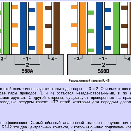
о этой схеме используются только две пары — 3 и 2. Они имеют назван
две пары проводов (1 и 4) остаются незадействованными, и по 
ламентируется. С другой стороны, существуют проверенные на прак
вободные ресурсы кабеля UTP пятой категории для передачи допо
телефонизацию. Самый обычный аналоговый телефон получает сиг
е RJ-12 это два центральных контакта, к которым обычно подключен кр