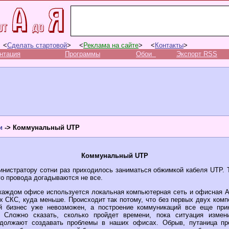
 <
Сделать стартовой
> <
Реклама на сайте
> <
Контакты
>
нтация
Программы
Обои
Экспорт RSS
и
-> Коммунальный UTP
Коммунальный UTP
нистратору сотни раз приходилось заниматься обжимкой кабеля UTP. 
о провода догадываются не все.
 каждом офисе используется локальная компьютерная сеть и офисная 
 СКС, куда меньше. Происходит так потому, что без первых двух комп
й бизнес уже невозможен, а построение коммуникаций все еще при
. Сложно сказать, сколько пройдет времени, пока ситуация изме
должают создавать проблемы в наших офисах. Обрыв, путаница п