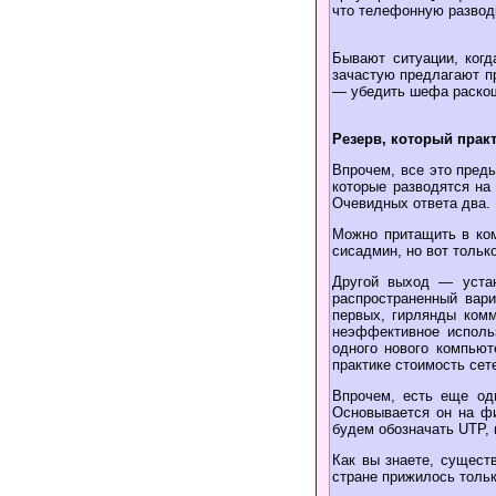
что телефонную разводк
Бывают ситуации, ког
зачастую предлагают п
— убедить шефа раскош
Резерв, который практ
Впрочем, все это преды
которые разводятся на
Очевидных ответа два.
Можно притащить в ком
сисадмин, но вот тольк
Другой выход — устан
распространенный вари
первых, гирлянды комм
неэффективное исполь
одного нового компьют
практике стоимость сет
Впрочем, есть еще од
Основывается он на фи
будем обозначать UTP,
Как вы знаете, существ
стране прижилось тольк