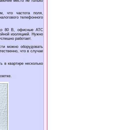
абочее место не только
м, что частота поля,
налогового телефонного
 до 80 В, офисные АТС
ойной изоляцией. Нужно
успешно работает.
сти можно оборудовать
ественно, что в случае
ь в квартире несколько
озетке.