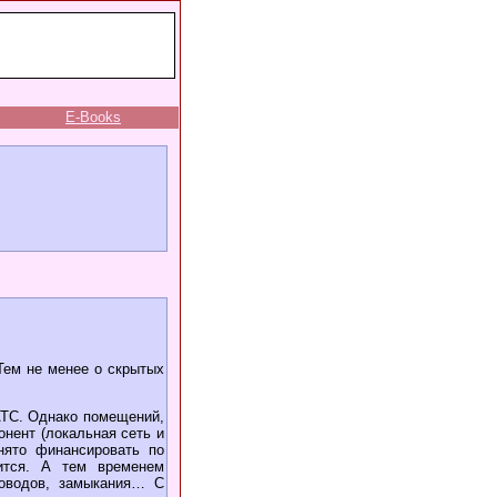
E-Books
Тем не менее о скрытых
АТС. Однако помещений,
онент (локальная сеть и
нято финансировать по
нится. А тем временем
роводов, замыкания… С