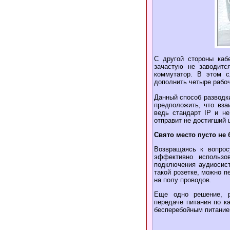
С другой стороны каб
зачастую не заводитс
коммутатор. В этом с
дополнить четыре рабоч
Данный способ разводки
предположить, что вза
ведь стандарт IP и н
отправит не достигший 
Свято место пусто не
Возвращаясь к вопрос
эффективно использо
подключения аудиосист
такой розетке, можно п
на полу проводов.
Еще одно решение, р
передаче питания по к
бесперебойным питание