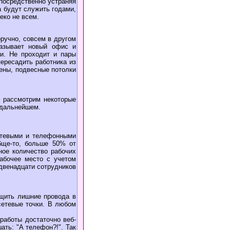
посредственно устраняя
 будут служить годами,
еко не всем.
ручно, совсем в другом
казывает новый офис и
ли. Не проходит и пары
ересадить работника из
еены, подвесные потолки
 рассмотрим некоторые
 дальнейшем.
етевыми и телефонными
обще-то, больше 50% от
ное количество рабочих
абочее место с учетом
 двенадцати сотрудников
ащить лишние провода в
сетевые точки. В любом
работы достаточно веб-
ать: "А телефон?!". Так