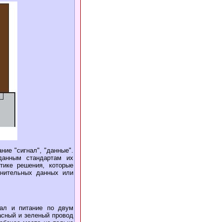
ие "сигнал", "данные".
данным стандартам их
тике решения, которые
лнительных данных или
нал и питание по двум
асный и зеленый провод