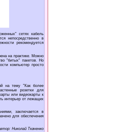
оженных" сетях кабель
тся непосредственно в
ежности рекомендуется
рена на практике. Можно
во "битых" пакетов. Но
ости компьютер просто
ий на тему "Как более
астенные розетки для
карты или видеокарты к
ить интерьер от лежащих
ниями, заключается в
начено для обеспечения
втор: Николай Ткаченко