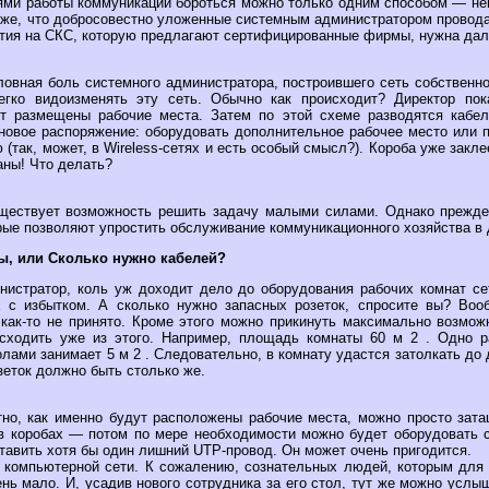
ми работы коммуникаций бороться можно только одним способом — не
кже, что добросовестно уложенные системным администратором провода
нтия на СКС, которую предлагают сертифицированные фирмы, нужна дал
ловная боль системного администратора, построившего сеть собственно
гко видоизменять эту сеть. Обычно как происходит? Директор по
ут размещены рабочие места. Затем по этой схеме разводятся кабе
 новое распоряжение: оборудовать дополнительное рабочее место или п
 (так, может, в Wireless-сетях и есть особый смысл?). Короба уже закл
аны! Что делать?
уществует возможность решить задачу малыми силами. Однако прежде
рые позволяют упростить обслуживание коммуникационного хозяйства в
, или Сколько нужно кабелей?
нистратор, коль уж доходит дело до оборудования рабочих комнат с
х с избытком. А сколько нужно запасных розеток, спросите вы? Во
 как-то не принято. Кроме этого можно прикинуть максимально возмож
сходить уже из этого. Например, площадь комнаты 60 м 2 . Одно р
лами занимает 5 м 2 . Следовательно, в комнату удастся затолкать до
зеток должно быть столько же.
тно, как именно будут расположены рабочие места, можно просто зат
 в коробах — потом по мере необходимости можно будет оборудовать 
тавить хотя бы один лишний UTP-провод. Он может очень пригодится.
 компьютерной сети. К сожалению, сознательных людей, которым для 
нь мало. И, усадив нового сотрудника за его стол, тут же можно услыш