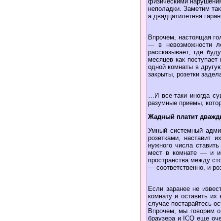
физическими нарушения
неполадки. Заметим та
а двадцатилетняя гара
Впрочем, настоящая го
— в невозможности ле
рассказывает, где буд
месяцев как поступает
одной комнаты в другую
закрыты, розетки задел
…И все-таки иногда с
разумные приемы, кото
Жадный платит дважды
Умный системный адми
розетками, наставит и
нужного числа ставить
мест в комнате — и и
пространства между сто
— соответственно, и ро
Если заранее не извес
комнату и оставить их
случае постарайтесь ос
Впрочем, мы говорим о
браузера и ICQ еще оче