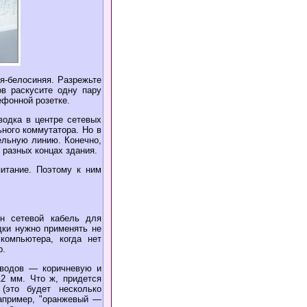
я-белосиняя. Разрежьте
в раскусите одну пару
ефонной розетке.
водка в центре сетевых
ьного коммутатора. Но в
ельную линию. Конечно,
 разных концах здания.
итание. Поэтому к ним
н сетевой кабель для
одки нужно применять не
компьютера, когда нет
р.
оводов — коричневую и
12 мм. Что ж, придется
(это будет несколько
Например, "оранжевый —