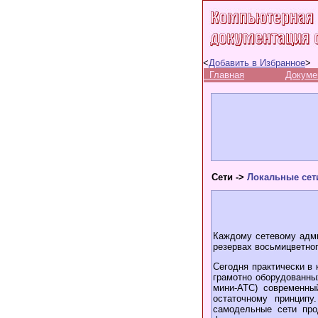
<
Добавить в Избранное
>
Главная
Докуме
Cети ->
Локальные сет
Каждому сетевому адми
резервах восьмицветног
Сегодня практически в
грамотно оборудованных
мини-АТС) современны
остаточному принципу
самодельные сети про