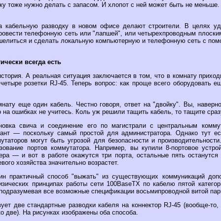
у тоже нужно делать с запасом. И хлопот с ней может быть не меньше.
да кабельную разводку в новом офисе делают строители. В целях уд
ровести телефонную сеть или "лапшей", или четырехпроводным плоски
елиться и сделать локальную компьютерную и телефонную сеть с пом
ически всегда есть
стория. А реальная ситуация заключается в том, что в комнату прихо
 четыре розетки RJ-45. Теперь вопрос: как проще всего оборудовать е
нату еще один кабель. Честно говоря, ответ на "двойку". Вы, наверн
о на ошибках не учитесь. Коль уж решили тащить кабель, то тащите сраз
овка свича и соединение его по магистрали с центральным комму
ант — поскольку самый простой для администратора. Однако тут ес
утаторов могут быть угрозой для безопасности и производительности.
зование портов коммутатора. Например, вы купили 8-портовое устро
ера — и вот в работе окажутся три порта, остальные пять останутся
евого хозяйства значительно возрастет.
ин практичный способ "выжать" из существующих коммуникаций доп
зических принципах работы сети 100BaseTX по кабелю пятой катего
 подразумевая все возможные спецификации восьмипроводной витой пары
ует две стандартные разводки кабеля на коннектор RJ-45 (вообще-то,
о две). На рисунках изображены оба способа.