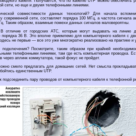
оводного кабеля. Получается, что по кабелю UTP можно обеспечить р
ой сети, но еще и двумя телефонными линиями.
ической совместимости данных технологий? Для начала вспомни
у современной сети, составляет порядка 100 МГц, а частота сигнала а
Гц. Таким образом, взаимные помехи данных сигналов маловероятны.
 В отличие от городских АТС, которые могут выдавать на линию
 порядка 36 В. Это вполне приемлемо для компьютерного кабеля с дв
 здесь не первые — все это уже многократно реализовано на практике и 
б подключения? Посмотрите, таким образом при крайней необходимо
ными телефонными линиями, там где есть компьютерная проводка. Ест
 через аплинк коммутатора, такой фокус не пройдет.
ожно смело предлагать для домашних сетей. Нет смысла прокладыват
обойтись единственным UTP.
ак подсоединить пару проводов от компьютерного кабеля к телефонной р