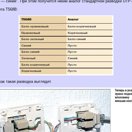
 — синий". При этом получится некий аналог стандартной разводки UTP-
рта T568B:
как такая разводка выглядит.