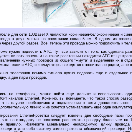
абеле для сети 100BaseTX являются коричневая-белокоричневая и синя
вода в двух местах на расстоянии около 5 см. В одном из разрезо
е через другой разрез. Все, теперь эти провода можно подключить к тел
тоже нужно подвести к АТС. Тут все зависит от того, как сделана раз
ется ли патч-панель и на каком расстоянии находится АТС от централ
извлечению нужных проводов из общего "жмута" и выделению их в отд
мысл, если и АТС, и коммутаторы находятся относительно рядом, а не в
емных телефонов помимо сигнала нужно подавать еще и отдельное п
дну, а две пары проводов.
вшись на телефонах, можно пойти еще дальше и использовать оди
бит каналов Ethernet. Конечно, вы понимаете, что такой способ разв
 а в случае необходимости подключения к сети дополнительного 
дополнительную линию и не хочется устанавливать еще один коммутато
тирования Ethernet-розетки следует извлечь две свободные пары пр
 что по стандарту не положено расплетать проводку более чем на 
ное правило. Извлеките минимально необходимую длину провода 
проведите для себя систему замен цветовых обозначений проводов. 