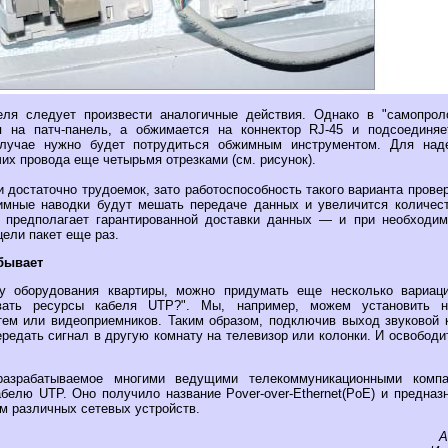
еля следует произвести аналогичные действия. Однако в "самопрол
я на патч-панель, а обжимается на коннектор RJ-45 и подсоединяе
лучае нужно будет потрудиться обжимным инструментом. Для над
их провода еще четырьмя отрезками (см. рисунок).
 достаточно трудоемок, зато работоспособность такого варианта прове
имные наводки будут мешать передаче данных и увеличится количест
е предполагает гарантированной доставки данных — и при необходим
цели пакет еще раз.
 бывает
у оборудования квартиры, можно придумать еще несколько вариац
вать ресурсы кабеля UTP?". Мы, например, можем установить н
ем или видеоприемников. Таким образом, подключив выход звуковой 
ередать сигнал в другую комнату на телевизор или колонки. И освобод
азрабатываемое многими ведущими телекоммуникационными компа
абелю UTP. Оно получило название Pover-over-Ethernet(PoE) и предназ
м различных сетевых устройств.
А