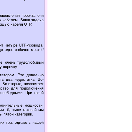
ешевления проекта они
м кабелем. Ваша задача
ощью кабеля UTP.
дит четыре UTP-провода,
ще одно рабочее место?
ое, очень трудолюбивый
у парочку.
татором. Это довольно
ть два недостатка. Во-
 Во-вторых, возрастает
йство для подключения
 свободными. При такой
олнительные мощности.
рии. Дальше таковой мы
 пятой категории.
 их три, однако в нашей