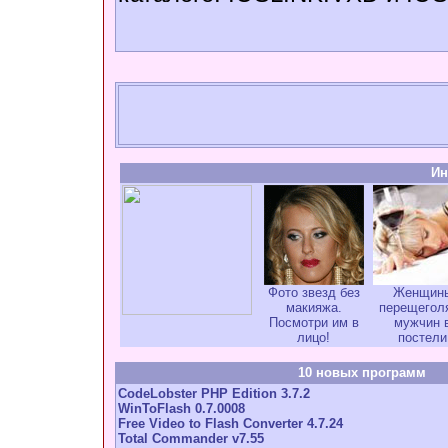
Ин
Фото звезд без
Женщин
макияжа.
перещегол
Посмотри им в
мужчин 
лицо!
постели
10 новых программ
CodeLobster PHP Edition 3.7.2
WinToFlash 0.7.0008
Free Video to Flash Converter 4.7.24
Total Commander v7.55