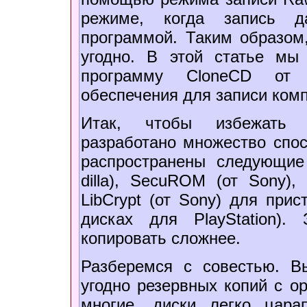
режиме, когда запись да
программой. Таким образом
угодно. В этой статье мы
программу CloneCD от в
обеспечения для записи комп
Итак, чтобы избежать п
разработано множество спос
распространены следующие 
dilla), SecuROM (от Sony)
LibCrypt (от Sony) для прис
дисках для PlayStation)
копировать сложнее.
Разберемся с совестью. В
угодно резервных копий с о
многие, диски легко цара