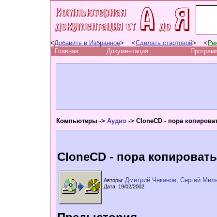
<
Добавить в Избранное
> <
Сделать стартовой
> <
Ре
Главная
Документация
Програм
Компьютеры ->
Аудио
-> CloneCD - пора копирова
CloneCD - пора копировать
Дмитрий Чеканов, Сергей Мил
Авторы:
Дата: 19/02/2002