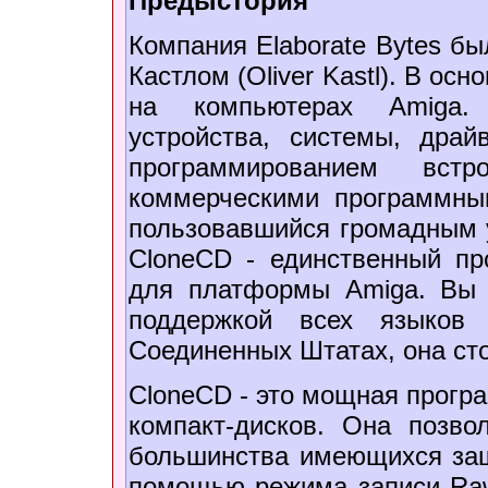
Предыстория
Компания Elaborate Bytes б
Кастлом (Oliver Kastl). В о
на компьютерах Amiga.
устройства, системы, драй
программированием встр
коммерческими программн
пользовавшийся громадным ус
CloneCD - единственный пр
для платформы Amiga. Вы 
поддержкой всех языко
Соединенных Штатах, она сто
CloneCD - это мощная програ
компакт-дисков. Она позво
большинства имеющихся защ
помощью режима записи Raw