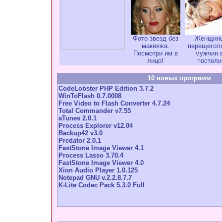
Фото звезд без
Женщин
макияжа.
перещегол
Посмотри им в
мужчин 
лицо!
постели
10 новых программ
CodeLobster PHP Edition 3.7.2
WinToFlash 0.7.0008
Free Video to Flash Converter 4.7.24
Total Commander v7.55
aTunes 2.0.1
Process Explorer v12.04
Backup42 v3.0
Predator 2.0.1
FastStone Image Viewer 4.1
Process Lasso 3.70.4
FastStone Image Viewer 4.0
Xion Audio Player 1.0.125
Notepad GNU v.2.2.8.7.7
K-Lite Codec Pack 5.3.0 Full