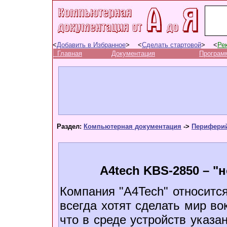
<
Добавить в Избранное
> <
Сделать стартовой
> <
Ре
Главная
Документация
Програм
Раздел:
Компьютерная документация
->
Периферий
A4tech KBS-2850 – "
Компания "A4Tech" относится
всегда хотят сделать мир во
что в среде устройств указа