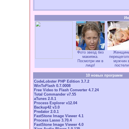
Ин
Фото звезд без
Женщин
макияжа.
перещегол
Посмотри им в
мужчин 
лицо!
постели
10 новых программ
CodeLobster PHP Edition 3.7.2
WinToFlash 0.7.0008
Free Video to Flash Converter 4.7.24
Total Commander v7.55
aTunes 2.0.1
Process Explorer v12.04
Backup42 v3.0
Predator 2.0.1
FastStone Image Viewer 4.1
Process Lasso 3.70.4
FastStone Image Viewer 4.0
Xion Audio Player 1.0.125