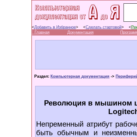
<
Добавить в Избранное
> <
Сделать стартовой
> <
Ре
Главная
Документация
Програм
Раздел:
Компьютерная документация
->
Периферий
Революция в мышином ца
Logitec
Непременный атрибут рабоче
быть обычным и неизменны