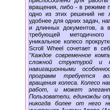
приспособлено для работы
вращения, либо - в режиме 
одно из этих решений не 
удобнее для одних задач, на
и длинных документов, а в
требующей методичного
уникальное колесо прокрутки
Scroll Wheel сочетает в с
"Каждое современное ком
сложной структурой и п
навигационными особенн
программ требуется во
вращения колеса. Колесо н
работ, и может элегант
Пользователи, единожды оп
никогда более от него н