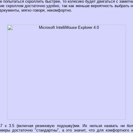
же попытаться скроллить быстрее, то колесико будет двигаться с замет
жие скроллом достаточно удобно, так как меньше вероятность выбрать не
документы, мягко говоря, некомфортно.
57 х 3.5 (включая резиновую подошву)мм. Их нельзя назвать ни бол
змеры достаточно "стандартны", а это значит, что для комфортного 