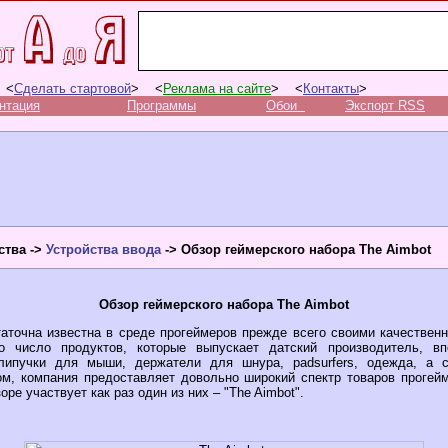
 <
Сделать стартовой
> <
Реклама на сайте
> <
Контакты
>
нтация
Программы
Обои
Экспорт RSS
тва ->
Устройства ввода
-> Обзор геймерского набора The Aimbot
Обзор геймерского набора The Aimbot
таточна известна в среде прогеймеров прежде всего своими качествен
о число продуктов, которые выпускает датский производитель, вп
липучки для мыши, держатели для шнура, padsurfers, одежда, а 
м, компания предоставляет довольно широкий спектр товаров прогейм
ре участвует как раз один из них – "The Aimbot".