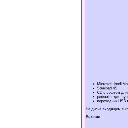
Microsoft IntelliM
Steelpad 4S;
CD с софтом для
padsurfer для лу
переходник USB 
На диске входящем в ком
Внешне