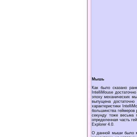
Мышь
Как было сказано ране
IntelliMouse достаточ
эпоху механических мы
выпущена достаточно 
характеристики Intelli
большинства геймеров р
секунду тоже весьма п
определенная часть гей
Explorer 4.0.
О данной мыши было м