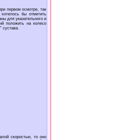
при первом осмотре, так
 хотелось бы отметить
аны для указательного и
ий положить на колесо
" сустава.
алой скоростью, то оно