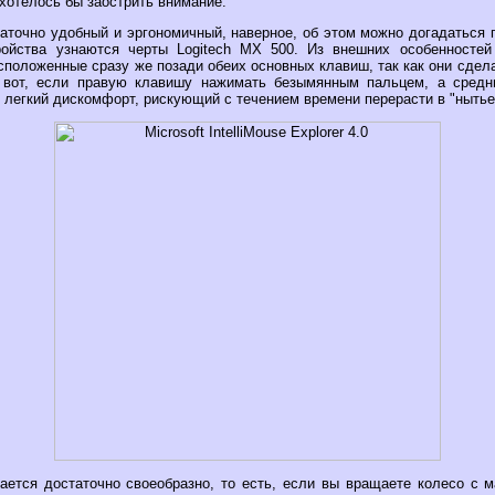
 хотелось бы заострить внимание.
аточно удобный и эргономичный, наверное, об этом можно догадаться 
ройства узнаются черты Logitech MX 500. Из внешних особенностей
положенные сразу же позади обеих основных клавиш, так как они сдел
к вот, если правую клавишу нажимать безымянным пальцем, а средн
я легкий дискомфорт, рискующий с течением времени перерасти в "нытье
ается достаточно своеобразно, то есть, если вы вращаете колесо с м