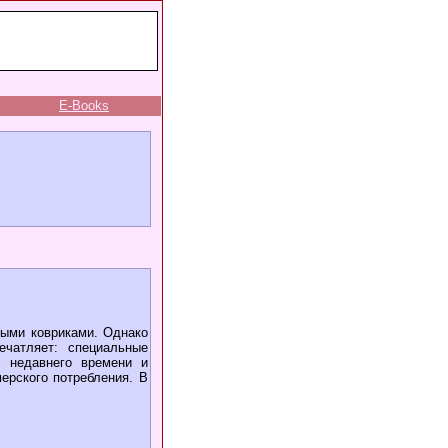
E-Books
ными ковриками. Однако
ечатляет: специальные
с недавнего времени и
ерского потребления. В