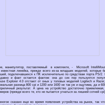
е, манипулятор, поставляемый в комплекте, - Microsoft IntelliMous
но известная линейка, прежде всего из-за младших моделей, которые 
шей, подключавшихся к ПК исключительно по средствам порта PS/2. 
давно и факт остается фактом: она до сих пор пользуется попул
Mouse Explorer 4.0 отстают от оных у топовых моделей Logitech и Razer
еальная разница 800 сpi и 1200 или 1600 не так уж и ощутима, да и 60
риличный результат. А цена на устройство достаточно приемлемая,
меров (прежде всего те, кто не пытается угнаться за лишней сотней сpi
ногое сказано еще во время появления устройства на рынок, так чт