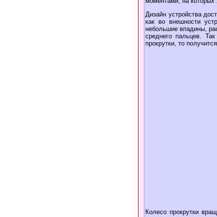
моментами, на которых
Дизайн устройства дост
как во внешности уст
небольшие впадины, рас
среднего пальцев. Та
прокрутки, то получитс
Колесо прокрутки вращ