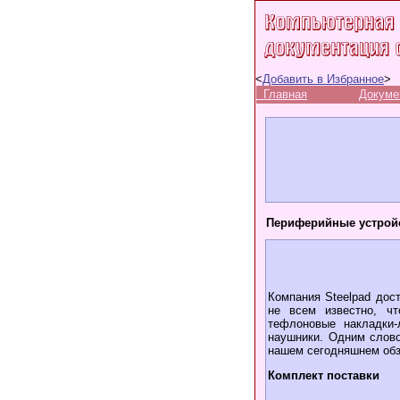
<
Добавить в Избранное
>
Главная
Докуме
Периферийные устройс
Компания Steelpad дос
не всем известно, чт
тефлоновые накладки-
наушники. Одним слово
нашем сегодняшнем обзо
Комплект поставки