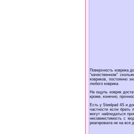
Поверхность коврика до
"качественном" скольж
ковриков, постоянно э
любого коврика.
На ощупь коврик доста
кроме, конечно, прочнос
Есть у Steelpad 4S и 
частности если брать п
могут наблюдаться про
несовместимость с мо
реагировала не на все 