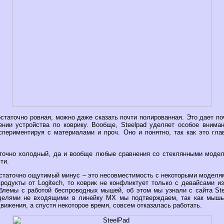
статочно ровная, можно даже сказать почти полированная. Это дает п
ении устройства по коврику. Вообще, Steelpad уделяет особое внима
кспериментируя с материалами и проч. Оно и понятно, так как это гла
точно холодный, да и вообще любые сравнения со стеклянными моде
ти.
достаточно ощутимый минус – это несовместимость с некоторыми моделя
родукты от Logitech, то коврик не конфликтует только с девайсами и
блемы с работой беспроводных мышей, об этом мы узнали с сайта Ste
делями не входящими в линейку MX мы подтверждаем, так как мышь 
движения, а спустя некоторое время, совсем отказалась работать.