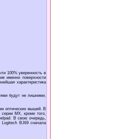
очти 100% уверенность в
ние именно поверхности
внейшая характеристика
лями будут не лишними,
ми оптических мышей. В
з серии MX, кроме того,
elpad. В свою очередь,
Logitech BJ69 сначала