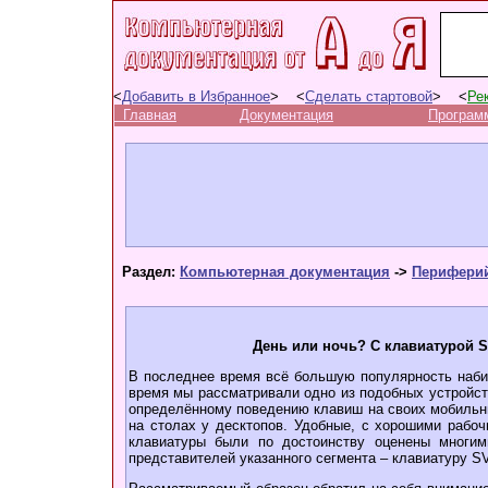
<
Добавить в Избранное
> <
Сделать стартовой
> <
Ре
Главная
Документация
Програм
Раздел:
Компьютерная документация
->
Периферий
День или ночь? С клавиатурой S
В последнее время всё большую популярность наби
время мы рассматривали одно из подобных устройст
определённому поведению клавиш на своих мобильн
на столах у десктопов. Удобные, с хорошими рабо
клавиатуры были по достоинству оценены многим
представителей указанного сегмента – клавиатуру SV