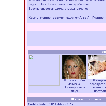
Logitech Revolution – лазерные турбомыши
Восемь способов сделать мышь сильнее
Компьютерная документация от А до Я - Главная
Ин
Фото звезд без
Женщин
макияжа.
перещегол
Посмотри им в
мужчин 
лицо!
постели
10 новых программ
CodeLobster PHP Edition 3.7.2