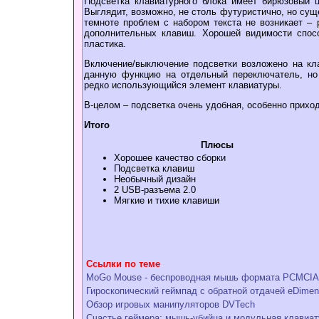
Подсветка клавиатурного блока имеет бирюзовый ц
Выглядит, возможно, не столь футуристично, но сущ
темноте проблем с набором текста не возникает –
дополнительных клавиш. Хорошей видимости спосо
пластика.
Включение/выключение подсветки возложено на кла
данную функцию на отдельный переключатель, но 
редко использующийся элемент клавиатуры.
В-целом – подсветка очень удобная, особенно прихо
Итого
Плюсы
Хорошее качество сборки
Подсветка клавиш
Необычный дизайн
2 USB-разъема 2.0
Мягкие и тихие клавиши
Ссылки по теме
MoGo Mouse - беспроводная мышь формата PCMCIA
Гироскопический геймпад с обратной отдачей eDimen
Обзор игровых манипуляторов DVTech
Счастье геймера: мышь-убийца и модульная клавиату