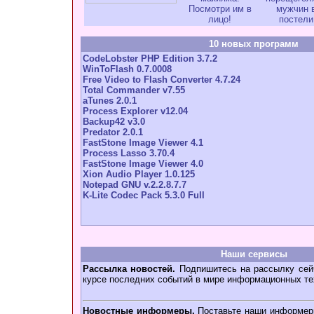
Посмотри им в
мужчин 
лицо!
постели
10 новых программ
CodeLobster PHP Edition 3.7.2
WinToFlash 0.7.0008
Free Video to Flash Converter 4.7.24
Total Commander v7.55
aTunes 2.0.1
Process Explorer v12.04
Backup42 v3.0
Predator 2.0.1
FastStone Image Viewer 4.1
Process Lasso 3.70.4
FastStone Image Viewer 4.0
Xion Audio Player 1.0.125
Notepad GNU v.2.2.8.7.7
K-Lite Codec Pack 5.3.0 Full
Наши сервисы
Рассылка новостей.
Подпишитесь на рассылку сейч
курсе последних событий в мире информационных те
Новостные информеры.
Поставьте наши информеры