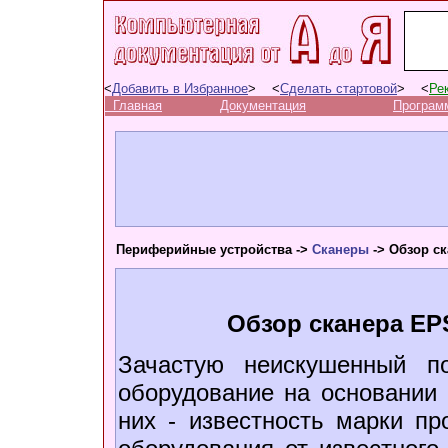
<
Добавить в Избранное
> <
Сделать стартовой
> <
Ре
Главная
Документация
Програм
Периферийные устройства ->
Сканеры
-> Обзор ск
Обзор сканера EPS
Зачастую неискушенный п
оборудование на основании 
них - известность марки п