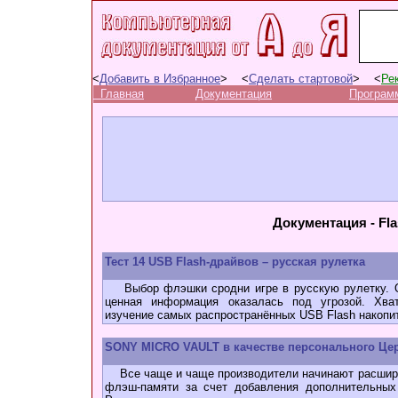
<
Добавить в Избранное
> <
Сделать стартовой
> <
Ре
Главная
Документация
Програм
Документация - Fla
Тест 14 USB Flash-драйвов – русская рулетка
Выбор флэшки сродни игре в русскую рулетку. Ос
ценная информация оказалась под угрозой. Хват
изучение самых распространённых USB Flash накопи
SONY MICRO VAULT в качестве персонального Це
Все чаще и чаще производители начинают расширя
флэш-памяти за счет добавления дополнительных 