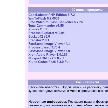
10 новых программ
CodeLobster PHP Edition 3.7.2
WinToFlash 0.7.0008
Free Video to Flash Converter 4.7.24
Total Commander v7.55
aTunes 2.0.1
Process Explorer v12.04
Backup42 v3.0
Predator 2.0.1
FastStone Image Viewer 4.1
Process Lasso 3.70.4
FastStone Image Viewer 4.0
Xion Audio Player 1.0.125
Notepad GNU v.2.2.8.7.7
K-Lite Codec Pack 5.3.0 Full
Наши сервисы
Рассылка новостей.
Подпишитесь на рассылку сейч
курсе последних событий в мире информационных те
Новостные информеры.
Поставьте наши информеры
появится дополнительный постоянно обновляемый ра