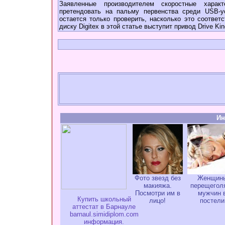
Заявленные производителем скоростные харак
претендовать на пальму первенства среди USB-у
остается только проверить, насколько это соответ
диску Digitex в этой статье выступит привод Drive Ki
Ин
Фото звезд без
Женщин
макияжа.
перещегол
Посмотри им в
мужчин 
Купить школьный
лицо!
постели
аттестат в Барнауле
barnaul.simidiplom.com
информация.