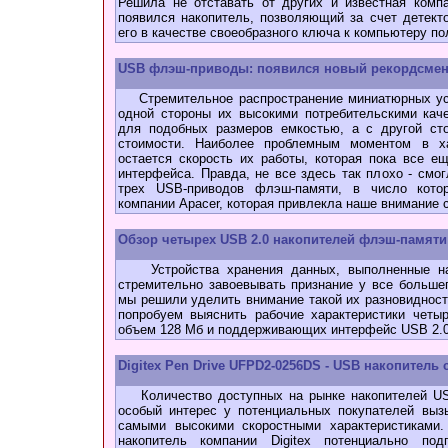
Решила не отставать от других и известная комп
появился накопитель, позволяющий за счет детект
его в качестве своеобразного ключа к компьютеру по
USB флэш-приводы: появился новый рекордсмен
Стремительное распространение миниатюрных уст
одной стороны их высокими потребительскими кач
для подобных размеров емкостью, а с другой ст
стоимости. Наиболее проблемным моментом в ха
остается скорость их работы, которая пока все е
интерфейса. Правда, не все здесь так плохо - смо
трех USB-приводов флэш-памяти, в число кото
компании Apacer, которая привлекла наше внимание
Обзор четырех USB 2.0 накопителей флэш-памяти
Устройства хранения данных, выполненные на
стремительно завоевывать признание у все большег
мы решили уделить внимание такой их разновидности
попробуем выяснить рабочие характеристики четы
объем 128 Мб и поддерживающих интерфейс USB 2.0
Digitex Pen Drive UFPD2-0256DS - USB накопитель
Количество доступных на рынке накопителей USB 
особый интерес у потенциальных покупателей выз
самыми высокими скоростными характеристиками.
накопитель компании Digitex потенциально по