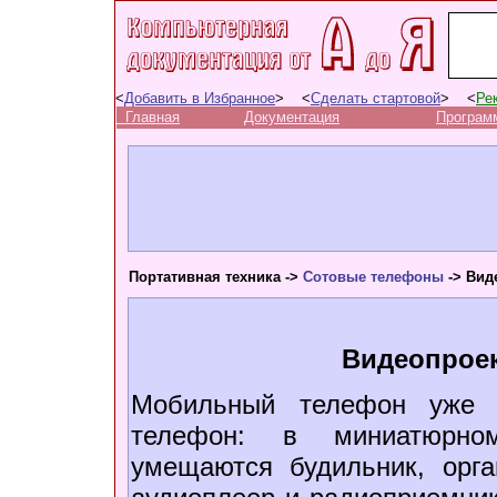
<
Добавить в Избранное
> <
Сделать стартовой
> <
Ре
Главная
Документация
Програм
Портативная техника ->
Сотовые телефоны
-> Вид
Видеопроек
Мобильный телефон уже 
телефон: в миниатюрно
умещаются будильник, орга