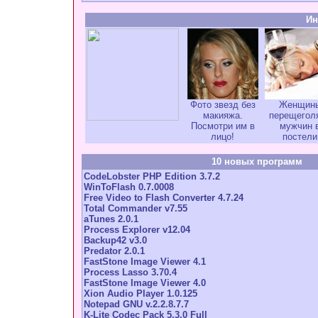
Ин
Фото звезд без
Женщин
макияжа.
перещегол
Посмотри им в
мужчин 
лицо!
постели
10 новых программ
CodeLobster PHP Edition 3.7.2
WinToFlash 0.7.0008
Free Video to Flash Converter 4.7.24
Total Commander v7.55
aTunes 2.0.1
Process Explorer v12.04
Backup42 v3.0
Predator 2.0.1
FastStone Image Viewer 4.1
Process Lasso 3.70.4
FastStone Image Viewer 4.0
Xion Audio Player 1.0.125
Notepad GNU v.2.2.8.7.7
K-Lite Codec Pack 5.3.0 Full