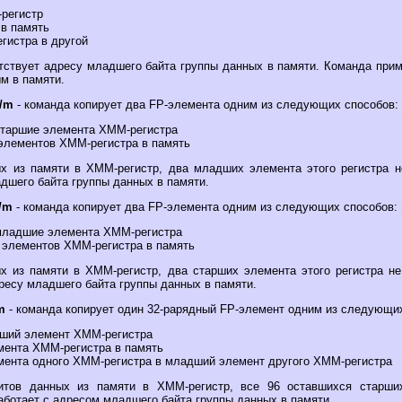
-регистр
 в память
гистра в другой
тствует адресу младшего байта группы данных в памяти. Команда при
м в памяти.
/m
- команда копирует два FP-элемента одним из следующих способов:
 старшие элемента XMM-регистра
 элементов XMM-регистра в память
х из памяти в XMM-регистр, два младших элемента этого регистра 
дшего байта группы данных в памяти.
/m
- команда копирует два FP-элемента одним из следующих способов:
 младшие элемента XMM-регистра
 элементов XMM-регистра в память
х из памяти в XMM-регистр, два старших элемента этого регистра н
ресу младшего байта группы данных в памяти.
m
- команда копирует один 32-рарядный FP-элемент одним из следующих
дший элемент XMM-регистра
мента XMM-регистра в память
мента одного XMM-регистра в младший элемент другого XMM-регистра
итов данных из памяти в XMM-регистр, все 96 оставшихся старших
аботает с адресом младшего байта группы данных в памяти.