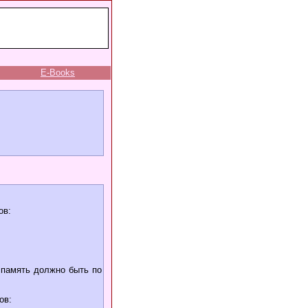
E-Books
ов:
 память должно быть по
ов: