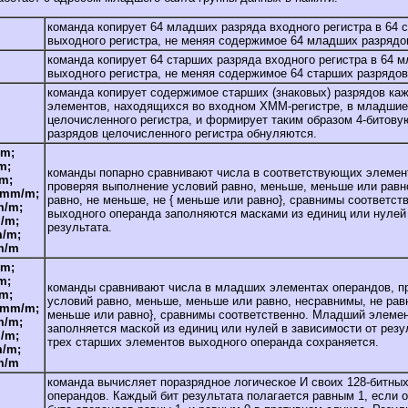
команда копирует 64 младших разряда входного регистра в 64 
выходного регистра, не меняя содержимое 64 младших разрядов
команда копирует 64 старших разряда входного регистра в 64 
выходного регистра, не меняя содержимое 64 старших разрядов
команда копирует содержимое старших (знаковых) разрядов каж
элементов, находящихся во входном XMM-регистре, в младшие
целочисленного регистра, и формирует таким образом 4-битову
разрядов целочисленного регистра обнуляются.
m;
m;
команды попарно сравнивают числа в соответствующих элемен
m;
проверяя выполнение условий равно, меньше, меньше или равн
xmm/m;
равно, не меньше, не { меньше или равно}, сравнимы соответст
/m;
выходного операнда заполняются масками из единиц или нулей 
/m;
результата.
/m;
m/m
m;
m;
команды сравнивают числа в младших элементах операндов, п
m;
условий равно, меньше, меньше или равно, несравнимы, не равн
xmm/m;
меньше или равно}, сравнимы соответственно. Младший элеме
/m;
заполняется маской из единиц или нулей в зависимости от рез
/m;
трех старших элементов выходного операнда сохраняется.
/m;
m/m
команда вычисляет поразрядное логическое И своих 128-битных
операндов. Каждый бит результата полагается равным 1, если 