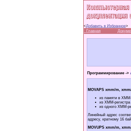
<
Добавить в Избранное
>
Главная
Докуме
Программирование ->
MOVAPS xmm/m, xmm
из памяти в XMM
из XMM-регистра
из одного XMM-ре
Линейный адрес соотве
адресу, кратному 16 ба
MOVUPS xmm/m, xmm