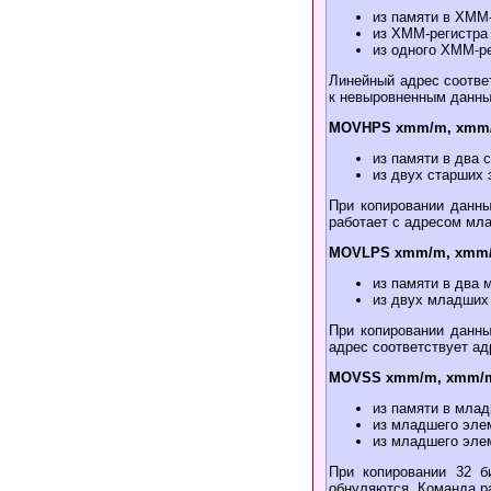
из памяти в XMM
из XMM-регистра
из одного XMM-ре
Линейный адрес соотве
к невыровненным данны
MOVHPS xmm/m, xmm
из памяти в два
из двух старших
При копировании данны
работает с адресом мла
MOVLPS xmm/m, xmm
из памяти в два
из двух младших
При копировании данны
адрес соответствует ад
MOVSS xmm/m, xmm/
из памяти в мла
из младшего эле
из младшего эле
При копировании 32 б
обнуляются. Команда р