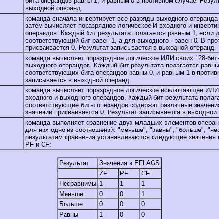
бита операндов равны 1, и равным 0 в противном случае. Резул
выходной операнд.
команда сначала инвертирует все разряды выходного операнда 
затем вычисляет поразрядное логическое И входного и инверти
операндов. Каждый бит результата полагается равным 1, если 
соответствующий бит равен 1, а для выходного - равен 0. В пр
присваивается 0. Результат записывается в выходной операнд.
команда вычисляет поразрядное логическое ИЛИ своих 128-бит
выходного операндов. Каждый бит результата полагается равны
соответствующих бита операндов равны 0, и равным 1 в против
записывается в выходной операнд.
команда вычисляет поразрядное логическое исключающее ИЛИ 
входного и выходного операндов. Каждый бит результата полаг
соответствующие биты операндов содержат различные значени
значений присваивается 0. Результат записывается в выходной
команда выполняет сравнение двух младших элементов операн
для них одно из соотношений: "меньше", "равны", "больше", "н
результатам сравнения устанавливаются следующие значения 
PF и CF:
Результат
Значения в EFLAGS
ZF
PF
CF
Несравнимы
1
1
1
Меньше
0
0
1
Больше
0
0
0
Равны
1
0
0