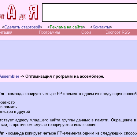
 <
Сделать стартовой
> <
Реклама на сайте
> <
Контакты
>
нтация
Программы
Обои
Экспорт RSS
Assembler
-> Оптимизация программ на ассемблере.
/m
- команда копирует четыре FP-элемента одним из следующих способ
-регистр
 в память
гистра в другой
тствует адресу младшего байта группы данных в памяти. Обращение в
йтам; в противном случае генерируется исключение.
/m
- команда копирует четыре FP-элемента одним из следующих способ