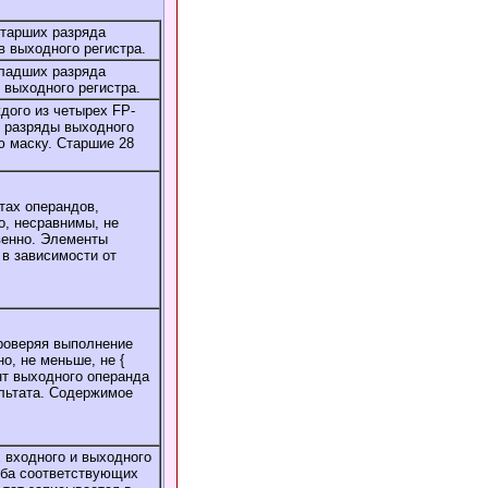
старших разряда
 выходного регистра.
младших разряда
 выходного регистра.
дого из четырех FP-
 разряды выходного
ю маску. Старшие 28
тах операндов,
о, несравнимы, не
венно. Элементы
в зависимости от
роверяя выполнение
о, не меньше, не {
нт выходного операнда
ультата. Содержимое
 входного и выходного
оба соответствующих