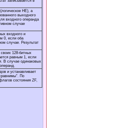
ьтат записывается в
(логическое НЕ), а
рованного выходного
для входного операнда
отивном случае
ных входного и
м 0, если оба
ном случае. Результат
своих 128-битных
ается равным 1, если
я. В случае одинаковых
 операнд.
дов и устанавливает
есравнимы". По
флагов состояния ZF,