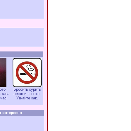
ото
Бросить курить
лкана.
легко и просто.
час!
Узнайте как.
о интересно