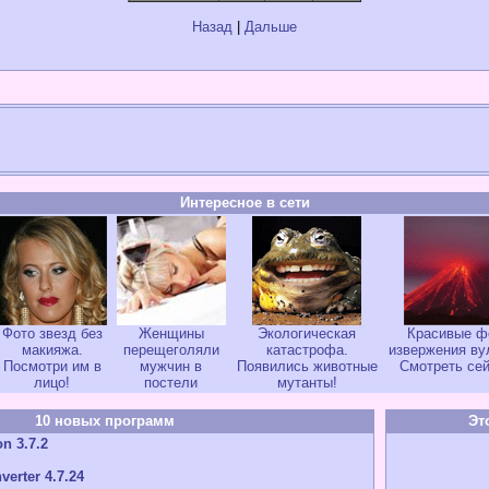
Назад
|
Дальше
Интересное в сети
Фото звезд без
Женщины
Экологическая
Красивые ф
макияжа.
перещеголяли
катастрофа.
извержения ву
Посмотри им в
мужчин в
Появились животные
Смотреть сей
лицо!
постели
мутанты!
10 новых программ
Эт
n 3.7.2
verter 4.7.24