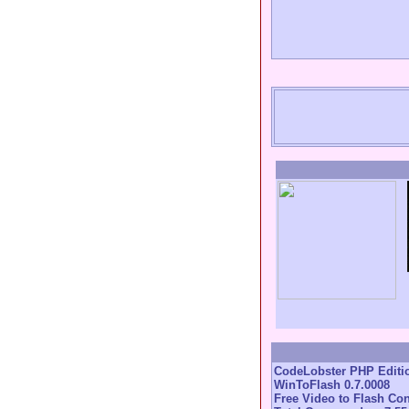
CodeLobster PHP Editio
WinToFlash 0.7.0008
Free Video to Flash Con