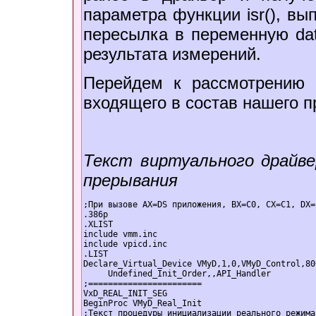
параметра функции isr(), вы
пересылка в переменную data
результата измерений.
Перейдем к рассмотрению 
входящего в состав нашего п
Текст виртуального драйв
прерывания
;При вызове AX=DS приложения, BX=C0, CX=C1, DX=
.386p  

.XLIST  

include vmm.inc  

include vpicd.inc  

.LIST  

Declare_Virtual_Device VMyD,1,0,VMyD_Control,800
     Undefined_Init_Order,,API_Handler  

;=======================  

VxD_REAL_INIT_SEG  

BeginProc VMyD_Real_Init  

;Текст процедуры инициализации реального режима