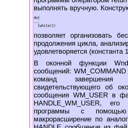
выполнять вручную. Констру
do{  

...  

  }while(1)  
позволяет организовать бе
продолжения цикла, анализир
удовлетворяется (константа 1
В оконной функции WndP
сообщений: WM_COMMAND о
команд завершения
свидетельствующего об ок
сообщения WM_USER в файл
HANDLE_WM_USER, его п
программы с помощью 
макрорасширение по аналог
HANDLE_
сообщение
из файл