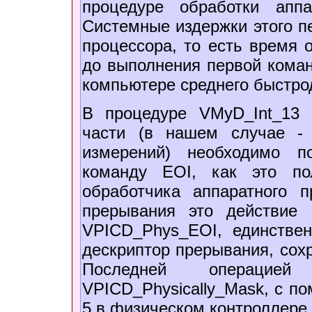
процедуре обработки аппа
Системные издержки этого п
процессора, то есть время 
до выполнения первой коман
компьютере среднего быстрод
В процедуре VMyD_Int_13 
части (в нашем случае - 
измерений) необходимо п
команду EOI, как это по
обработчика аппаратного п
прерывания это действие
VPICD_Phys_EOI, единстве
дескриптор прерывания, сох
Последней операцие
VPICD_Physically_Mask, с п
5 в физическом контроллере