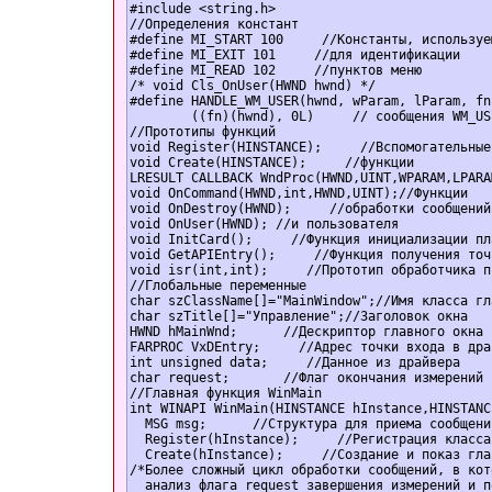
#include <string.h>  

//Определения констант  

#define MI_START 100     //Константы, используем
#define MI_EXIT 101     //для идентификации  

#define MI_READ 102     //пунктов меню  

/* void Cls_OnUser(HWND hwnd) */  

#define HANDLE_WM_USER(hwnd, wParam, lParam, fn
        ((fn)(hwnd), 0L)     // сообщения WM_USE
//Прототипы функций  

void Register(HINSTANCE);     //Вспомогательные 
void Create(HINSTANCE);     //функции  

LRESULT CALLBACK WndProc(HWND,UINT,WPARAM,LPARA
void OnCommand(HWND,int,HWND,UINT);//Функции  

void OnDestroy(HWND);     //обработки сообщений
void OnUser(HWND); //и пользователя  

void InitCard();     //Функция инициализации пл
void GetAPIEntry();     //Функция получения точ
void isr(int,int);     //Прототип обработчика п
//Глобальные переменные  

char szClassName[]="MainWindow";//Имя класса гл
char szTitle[]="Управление";//Заголовок окна  

HWND hMainWnd;      //Дескриптор главного окна  
FARPROC VxDEntry;     //Адрес точки входа в драй
int unsigned data;     //Данное из драйвера  

char request;       //Флаг окончания измерений  
//Главная функция WinMain  

int WINAPI WinMain(HINSTANCE hInstance,HINSTANC
  MSG msg;      //Структура для приема сообщений
  Register(hInstance);     //Регистрация класса
  Create(hInstance);     //Создание и показ гла
/*Более сложный цикл обработки сообщений, в кот
  анализ флага request завершения измерений и п