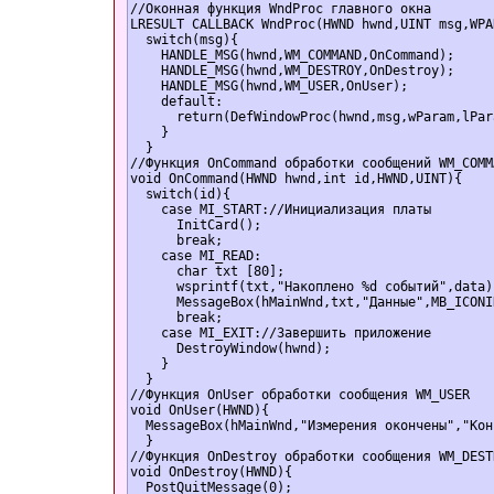
//Оконная функция WndProc главного окна  

LRESULT CALLBACK WndProc(HWND hwnd,UINT msg,WPA
  switch(msg){  

    HANDLE_MSG(hwnd,WM_COMMAND,OnCommand);  

    HANDLE_MSG(hwnd,WM_DESTROY,OnDestroy);  

    HANDLE_MSG(hwnd,WM_USER,OnUser);  

    default:  

      return(DefWindowProc(hwnd,msg,wParam,lPara
    }  

  }  

//Функция OnCommand обработки сообщений WM_COMM
void OnCommand(HWND hwnd,int id,HWND,UINT){  

  switch(id){  

    case MI_START://Инициализация платы  

      InitCard();  

      break;  

    case MI_READ:  

      char txt [80];  

      wsprintf(txt,"Накоплено %d событий",data);
      MessageBox(hMainWnd,txt,"Данные",MB_ICONI
      break;  

    case MI_EXIT://Завершить приложение  

      DestroyWindow(hwnd);  

    }  

  }  

//Функция OnUser обработки сообщения WM_USER  

void OnUser(HWND){  

  MessageBox(hMainWnd,"Измерения окончены","Кон
  }  

//Функция OnDestroy обработки сообщения WM_DESTR
void OnDestroy(HWND){  

  PostQuitMessage(0);  
