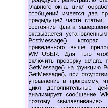
главного окна, цикл обраб
сообщений имеется два пр
предыдущей части статьи:
состояние флага завершени
оказывается установленны
PostMessage(), котора
приведенного выше прил
WM_USER. Для того чтоб
включить проверку флага,
GetMessage() на функцию Pe
GetMessage(), при отсутств
управление в программу, ч
цикл дополнительные дей
анализирует сообщение W
поэтому <вылавливание> 
программы оператором return