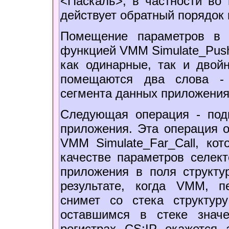
<Паскаль>, в частности во
действует обратный порядок 
Помещение параметров в 
функцией VMM Simulate_Push,
как одинарные, так и двой
помещаются два слова - 
сегмента данных приложения
Следующая операция - под
приложения. Эта операция 
VMM Simulate_Far_Call, ко
качестве параметров селек
приложения в поля структур
результате, когда VMM, п
снимет со стека структур
оставшимся в стеке значе
регистрах CS:IP окажется