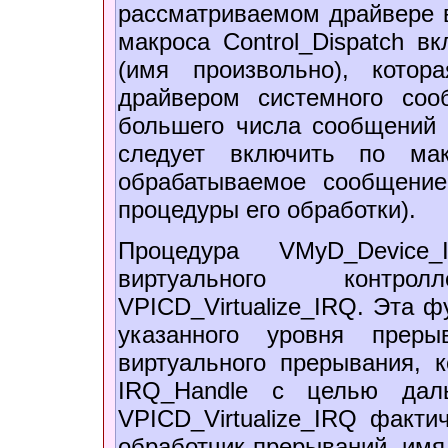
рассматриваемом драйвере 
макроса Control_Dispatch в
(имя произвольно), кото
драйвером системного сооб
большего числа сообщений 
следует включить по мак
обрабатываемое сообщени
процедуры его обработки).
Процедура VMyD_Device
виртуального контро
VPICD_Virtualize_IRQ. Эта 
указанного уровня преры
виртуального прерывания, 
IRQ_Handle с целью даль
VPICD_Virtualize_IRQ факти
обработчик прерываний, имя 