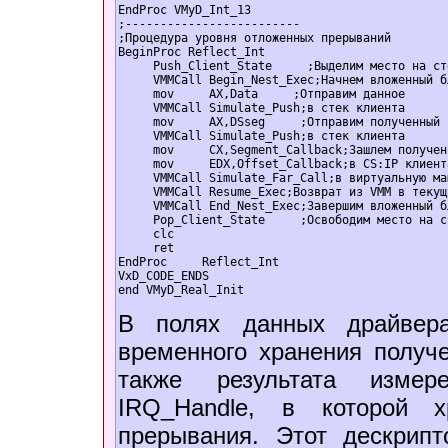
EndProc VMyD_Int_13  

;-------------------------  

;Процедура уровня отложенных прерываний   

BeginProc Reflect_Int  

     Push_Client_State     ;Выделим место на ст
     VMMCall Begin_Nest_Exec;Начнем вложенный б
     mov     AX,Data     ;Отправим данное  

     VMMCall Simulate_Push;в стек клиента  

     mov     AX,DSseg     ;Отправим полученный 
     VMMCall Simulate_Push;в стек клиента  

     mov     CX,Segment_Callback;Зашлем получен
     mov     EDX,Offset_Callback;в CS:IP клиент
     VMMCall Simulate_Far_Call;в виртуальную ма
     VMMCall Resume_Exec;Возврат из VMM в текущ
     VMMCall End_Nest_Exec;Завершим вложенный б
     Pop_Client_State     ;Освободим место на с
     clc  

     ret  

EndProc     Reflect_Int  

VxD_CODE_ENDS  

end VMyD_Real_Init  
В полях данных драйвера
временного хранения получ
также результата измер
IRQ_Handle, в которой х
прерывания. Этот дескрипт