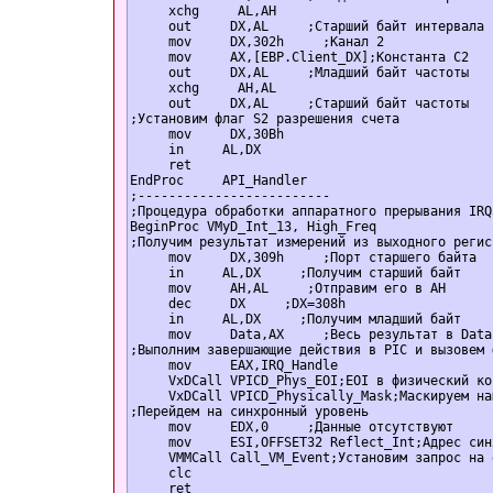
     xchg     AL,AH  

     out     DX,AL     ;Старший байт интервала  
     mov     DX,302h     ;Канал 2  

     mov     AX,[EBP.Client_DX];Константа С2  

     out     DX,AL     ;Младший байт частоты  

     xchg     AH,AL  

     out     DX,AL     ;Старший байт частоты  

;Установим флаг S2 разрешения счета  

     mov     DX,30Bh  

     in     AL,DX  

     ret  

EndProc     API_Handler  

;-------------------------  

;Процедура обработки аппаратного прерывания IRQ
BeginProc VMyD_Int_13, High_Freq  

;Получим результат измерений из выходного регис
     mov     DX,309h     ;Порт старшего байта  

     in     AL,DX     ;Получим старший байт  

     mov     AH,AL     ;Отправим его в AH  

     dec     DX     ;DX=308h  

     in     AL,DX     ;Получим младший байт  

     mov     Data,AX     ;Весь результат в Data 
;Выполним завершающие действия в PIC и вызовем 
     mov     EAX,IRQ_Handle  

     VxDCall VPICD_Phys_EOI;EOI в физический ко
     VxDCall VPICD_Physically_Mask;Маскируем на
;Перейдем на синхронный уровень  

     mov     EDX,0     ;Данные отсутствуют  

     mov     ESI,OFFSET32 Reflect_Int;Адрес син
     VMMCall Call_VM_Event;Установим запрос на 
     clc  

     ret  
