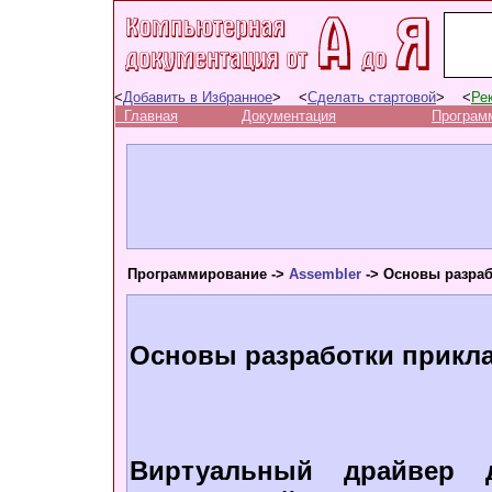
<
Добавить в Избранное
> <
Сделать стартовой
> <
Ре
Главная
Документация
Програм
Программирование ->
Assembler
-> Основы разра
Основы разработки прикл
Виртуальный драйвер 