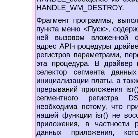
HANDLE_WM_DESTROY.
Фрагмент программы, выпо
пункта меню <Пуск>, содержи
ней вызовом вложенной ф
адрес API-процедуры драйве
регистров параметрами, пе
эта процедура. В драйвер
селектор сегмента данны
инициализации платы, а так
прерываний приложения isr(
сегментного регистра D
необходима потому, что пр
нашей функции isr() не вос
приложения, в частности 
данных приложения, кот