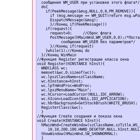
  сообщения WM_USER при установке этого флага*/ 
  do{  

    if(PeekMessage(&msg,NULL,0,0,PM_REMOVE)){  

      if (msg.message == WM_QUIT)return msg.wPar
      DispatchMessage(&msg);  

      }//Конец if(PeekMessage())  

    if(request){  

      request=0;     //Сброс флага  

      PostMessage(hMainWnd,WM_USER,0,0);/*Поста
           сообщение WM_USER без параметров*/  

      }//Конец if(request)  

    }while(1);//Конец do  

  }//Конец WinMain  

//Функция Register регистрации класса окна  

void Register(HINSTANCE hInst){  

  WNDCLASS wc;  

  memset(&wc,0,sizeof(wc));  

  wc.lpszClassName=szClassName;  

  wc.hInstance=hInst;  

  wc.lpfnWndProc=WndProc;  

  wc.lpszMenuName="Main";  

  wc.hCursor=LoadCursor(NULL,IDC_ARROW);  

  wc.hIcon=LoadIcon(NULL,IDI_APPLICATION);  

  wc.hbrBackground=GetStockBrush(WHITE_BRUSH);  
  RegisterClass(&wc);  

  }  

//Функция Create создания и показа окна  

void Create(HINSTANCE hInst){  

  hMainWnd=CreateWindow(szClassName,szTitle,WS_
     10,10,200,100,HWND_DESKTOP,NULL,hInst,NULL)
  ShowWindow(hMainWnd,SW_SHOWNORMAL);  

  }  
