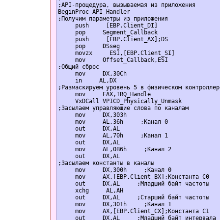
;API-процедура, вызываемая из приложения   

BeginProc API_Handler  

;Получим параметры из приложения  

     push     [EBP.Client_DI]  

     pop     Segment_Callback  

     push     [EBP.Client_AX];DS  

     pop     DSseg  

     movzx     ESI,[EBP.Client_SI]  

     mov     Offset_Callback,ESI  

;Общий сброс  

     mov     DX,30Ch  

     in     AL,DX  

;Размаскируем уровень 5 в физическом контроллер
     mov     EAX,IRQ_Handle  

     VxDCall VPICD_Physically_Unmask   

;Засылаем управляющие слова по каналам  

     mov     DX,303h  

     mov     AL,36h     ;Канал 0  

     out     DX,AL  

     mov     AL,70h     ;Канал 1  

     out     DX,AL  

     mov     AL,0B6h     ;Канал 2  

     out     DX,AL  

;Засылаем константы в каналы  

     mov     DX,300h     ;Канал 0  

     mov     AX,[EBP.Client_BX];Константа С0  

     out     DX,AL     ;Младший байт частоты  

     xchg     AL,AH  

     out     DX,AL     ;Старший байт частоты  

     mov     DX,301h     ;Канал 1  

     mov     AX,[EBP.Client_CX];Константа С1  

     out     DX,AL     ;Младший байт интервала  