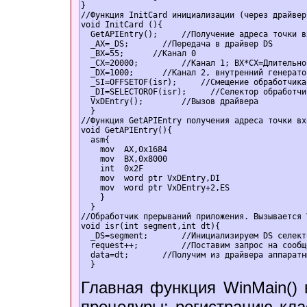
}  

//Функция InitCard инициализации (через драйвер
void InitCard (){  

  GetAPIEntry();     //Получение адреса точки в
  _AX=_DS;       //Передача в драйвер DS  

  _BX=55;      //Канал 0  

  _CX=20000;         //Канал 1; BX*CX=Длительно
  _DX=1000;      //Канал 2, внутренний генератор
  _SI=OFFSETOF(isr);     //Смещение обработчика
  _DI=SELECTOROF(isr);     //Селектор обработчи
  VxDEntry();        //Вызов драйвера  

  }  

//Функция GetAPIEntry получения адреса точки вх
void GetAPIEntry(){  

  asm{  

    mov  AX,0x1684  

    mov  BX,0x8000  

    int  0x2F  

    mov  word ptr VxDEntry,DI  

    mov  word ptr VxDEntry+2,ES  

    }  

  }  

//Обработчик прерываний приложения. Вызывается 
void isr(int segment,int dt){  

  _DS=segment;       //Инициализируем DS селект
  request++;         //Поставим запрос на сообще
  data=dt;       //Получим из драйвера аппаратн
  }  
Главная функция WinMain() 
процедуры: регистрацию клас