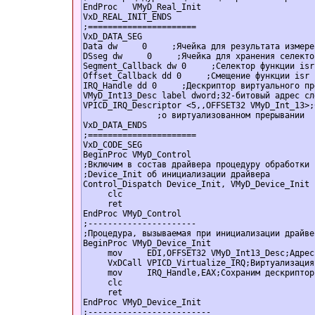
EndProc   VMyD_Real_Init  

VxD_REAL_INIT_ENDS  

;======================  

VxD_DATA_SEG  

Data dw     0     ;Ячейка для результата измерен
DSseg dw     0     ;Ячейка для хранения селекто
Segment_Callback dw 0     ;Селектор функции isr
Offset_Callback dd 0     ;Смещение функции isr 
IRQ_Handle dd 0     ;Дескриптор виртуального пр
VMyD_Int13_Desc label dword;32-битовый адрес сл
VPICD_IRQ_Descriptor <5,,OFFSET32 VMyD_Int_13>;
               ;о виртуализованном прерывании  

VxD_DATA_ENDS  

;======================  

VxD_CODE_SEG  

BeginProc VMyD_Control  

;Включим в состав драйвера процедуру обработки 
;Device_Init об инициализации драйвера  

Control_Dispatch Device_Init, VMyD_Device_Init  
     clc  

     ret  

EndProc VMyD_Control  

;----------------------  

;Процедура, вызываемая при инициализации драйве
BeginProc VMyD_Device_Init  

     mov     EDI,OFFSET32 VMyD_Int13_Desc;Адрес
     VxDCall VPICD_Virtualize_IRQ;Виртуализация
     mov     IRQ_Handle,EAX;Сохраним дескриптор
     clc  

     ret  

EndProc VMyD_Device_Init  

;-------------------------  
