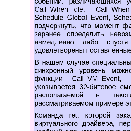
событий, различающихся у
Call_When_Idle, Call_When_N
Schedule_Global_Event, Sche
подчеркнуть, что момент фа
заранее определить нево
немедленно либо спустя
удовлетворены поставленные
В нашем случае специальные
синхронный уровень можн
функции Call_VM_Event,
указывается 32-битовое см
располагаемой в текс
рассматриваемом примере эта
Команда ret, которой зак
виртуального драйвера, пе