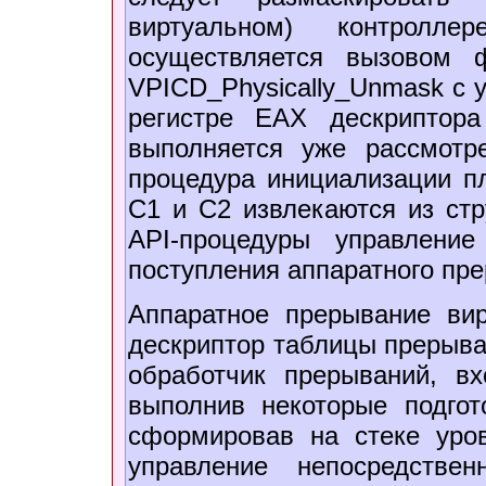
виртуальном) контролл
осуществляется вызовом ф
VPICD_Physically_Unmask с у
регистре EAX дескриптора
выполняется уже рассмотр
процедура инициализации пл
С1 и С2 извлекаются из стр
API-процедуры управлени
поступления аппаратного пр
Аппаратное прерывание вир
дескриптор таблицы прерыва
обработчик прерываний, в
выполнив некоторые подгот
сформировав на стеке уров
управление непосредстве