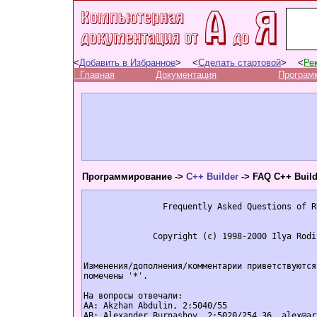
<
Добавить в Избранное
> <
Сделать стартовой
> <
Ре
Главная
Документация
Програм
Программирование ->
C++ Builder
-> FAQ C++ Build