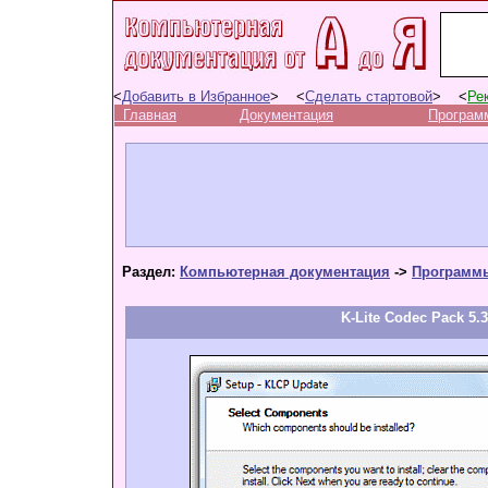
<
Добавить в Избранное
> <
Сделать стартовой
> <
Ре
Главная
Документация
Програм
Раздел:
Компьютерная документация
->
Программ
K-Lite Codec Pack 5.3