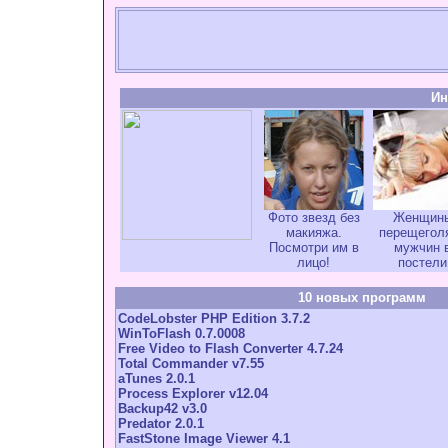
Ин
Фото звезд без
Женщин
макияжа.
перещегол
Посмотри им в
мужчин 
лицо!
постели
10 новых программ
CodeLobster PHP Edition 3.7.2
WinToFlash 0.7.0008
Free Video to Flash Converter 4.7.24
Total Commander v7.55
aTunes 2.0.1
Process Explorer v12.04
Backup42 v3.0
Predator 2.0.1
FastStone Image Viewer 4.1