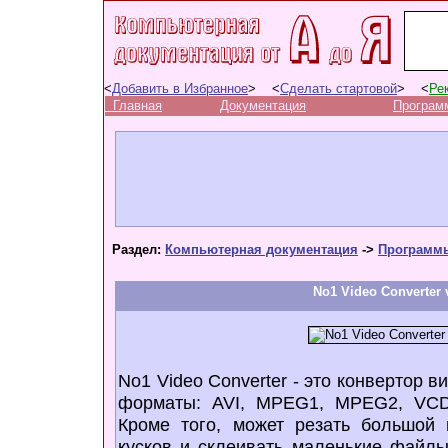
<
Добавить в Избранное
> <
Сделать стартовой
> <
Ре
Главная
Документация
Програм
Раздел:
Компьютерная документация
->
Программ
No1 Video Converter 
No1 Video Converter - это конвертор 
форматы: AVI, MPEG1, MPEG2, VCD
Кроме того, может резать большой
кусков и склеивать маленькие файлы