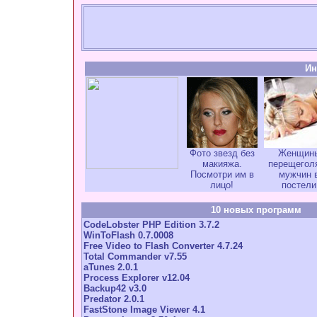
Ин
Фото звезд без
Женщин
макияжа.
перещегол
Посмотри им в
мужчин 
лицо!
постели
10 новых программ
CodeLobster PHP Edition 3.7.2
WinToFlash 0.7.0008
Free Video to Flash Converter 4.7.24
Total Commander v7.55
aTunes 2.0.1
Process Explorer v12.04
Backup42 v3.0
Predator 2.0.1
FastStone Image Viewer 4.1