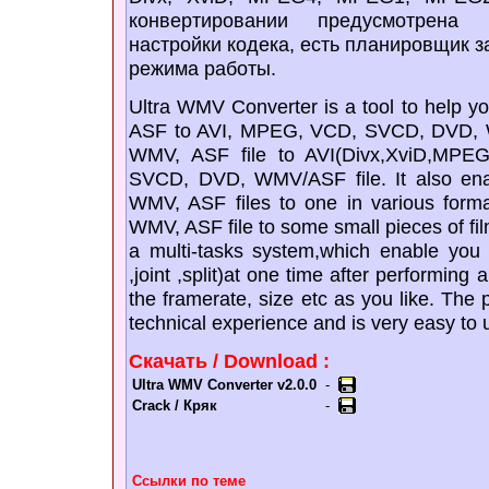
конвертировании предусмотрена
настройки кодека, есть планировщик з
режима работы.
Ultra WMV Converter is a tool to help yo
ASF to AVI, MPEG, VCD, SVCD, DVD, W
WMV, ASF file to AVI(Divx,XviD,MP
SVCD, DVD, WMV/ASF file. It also ena
WMV, ASF files to one in various forma
WMV, ASF file to some small pieces of f
a multi-tasks system,which enable you d
,joint ,split)at one time after performing
the framerate, size etc as you like. The
technical experience and is very easy to 
Скачать / Download :
Ultra WMV Converter v2.0.0
-
Crack / Кряк
-
Ссылки по теме