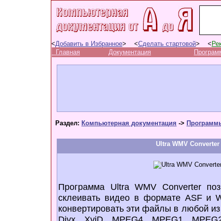
<
Добавить в Избранное
> <
Сделать стартовой
> <
Ре
Главная
Документация
Програм
Раздел:
Компьютерная документация
->
Программ
Ultra WMV Converter 
Программа Ultra WMV Converter поз
склеивать видео в формате ASF и W
конвертировать эти файлы в любой из
Divx, XviD, MPEG4, MPEG1, MPEG