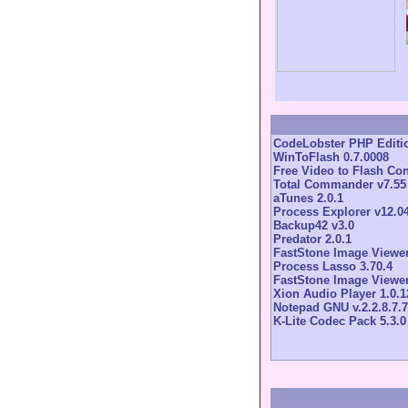
CodeLobster PHP Editio
WinToFlash 0.7.0008
Free Video to Flash Con
Total Commander v7.55
aTunes 2.0.1
Process Explorer v12.0
Backup42 v3.0
Predator 2.0.1
FastStone Image Viewer
Process Lasso 3.70.4
FastStone Image Viewer
Xion Audio Player 1.0.1
Notepad GNU v.2.2.8.7.7
K-Lite Codec Pack 5.3.0