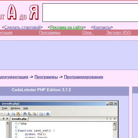
 <
Сделать стартовой
> <
Реклама на сайте
> <
Контакты
>
нтация
Программы
Обои
Экспорт RSS
документация
->
Программы
->
Программирование
CodeLobster PHP Edition 3.7.2