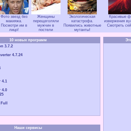
Фото звезд без
Женщины
Экологическая
Красивые ф
макияжа.
перещеголяли
катастрофа.
извержения ву
Посмотри им в
мужчин в
Появились животные
Смотреть сей
лицо!
постели
мутанты!
10 новых программ
Эт
n 3.7.2
verter 4.7.24
4
 4.1
 4.0
25
 Full
Наши сервисы