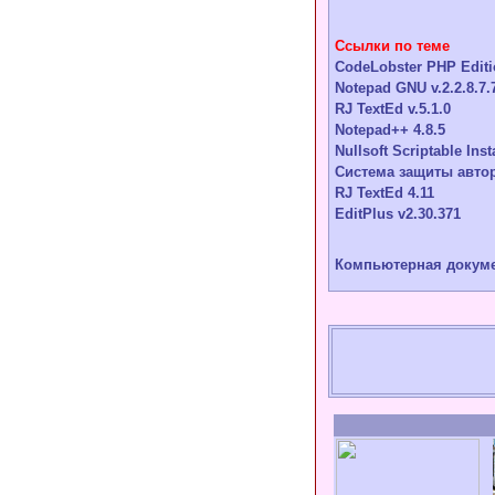
Ссылки по теме
CodeLobster PHP Editi
Notepad GNU v.2.2.8.7.
RJ TextEd v.5.1.0
Notepad++ 4.8.5
Nullsoft Scriptable Ins
Система защиты автор
RJ TextEd 4.11
EditPlus v2.30.371
Компьютерная докумен