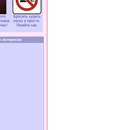
ото
Бросить курить
лкана.
легко и просто.
час!
Узнайте как.
о интересно