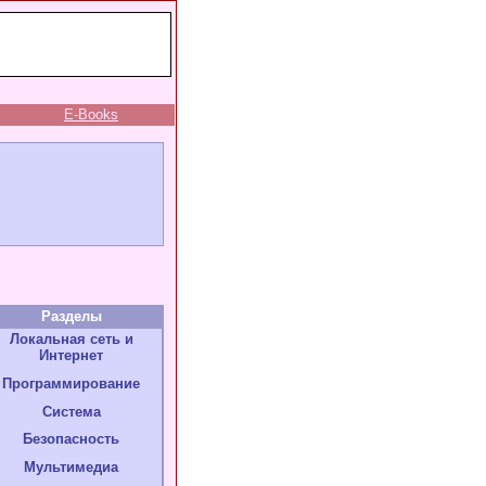
E-Books
Разделы
Локальная сеть и
Интернет
Программирование
Система
Безопасность
Мультимедиа