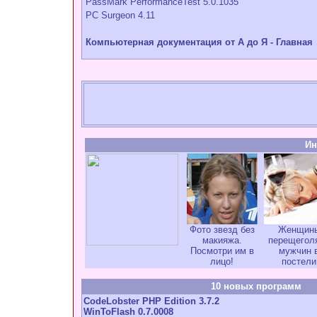
PassMark PerformanceTest 5.0.1035
PC Surgeon 4.11
Компьютерная документация от А до Я - Главная
Ин
Фото звезд без
Женщин
макияжа.
перещегол
Посмотри им в
мужчин 
лицо!
постели
10 новых программ
CodeLobster PHP Edition 3.7.2
WinToFlash 0.7.0008