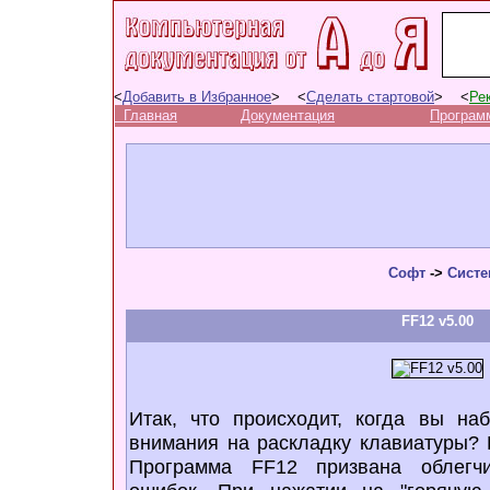
<
Добавить в Избранное
> <
Сделать стартовой
> <
Ре
Главная
Документация
Програм
Софт
->
Систе
FF12 v5.00
Итак, что происходит, когда вы на
внимания на раскладку клавиатуры? F 
Программа FF12 призвана облегчи