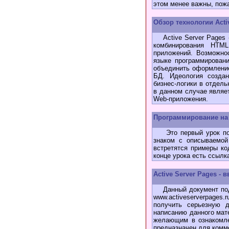
этом менее важны, пожа
Обзор технологии Activ
Active Server Pages -
комбинирования HTM
приложений. Возможнос
языке программировани
объединить оформление
БД. Идеология созда
бизнес-логики в отдел
в данном случае явля
Web-приложения.
Программирование на 
Это первый урок по A
знаком с описываемой
встретятся примеры ко
конце урока есть ссылк
Active Server Pages - 
Данный документ подг
www.activeserverpages
получить серьезную 
написанию данного мат
желающим в ознакомле
предназначен для комм