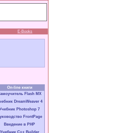
E-Books
On-line книги
амоучитель Flash MX
чебник DreamWeaver 4
Учебник Photoshop 7
уководство FrontPage
Введение в PHP
Учебник C++ Builder