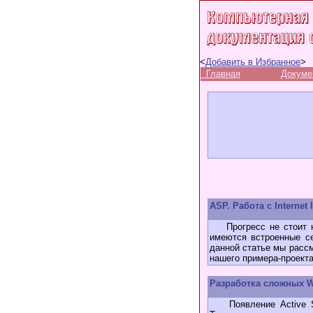
<
Добавить в Избранное
>
Главная
Докуме
ASP. Работа с Internet I
Прогресс не стоит на
имеются встроенные сер
данной статье мы рассм
нашего примера-проекта
Разработка сложных We
Появление Active Se