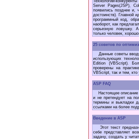
Технологии-конкуренты 
Server Pages(JSP), C
появились позднее и, 
достоинств). Главной 
программный код, обр
наоборот, как предлага
серьезную ловушку. 
только человек, хорош
25 советов по оптими
Данные советы вводят
использующих технологи
Edition (VBScript). 
проверены на практик
VBScript, так и тем, кт
ASP FAQ
Настоящее описание я
и не претендует на по
термины и выкладки д
ссылками на более под
Введение в ASP
Этот текст предназна
себе представляет во
задачу, создать у чит