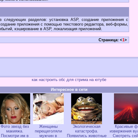
следующих разделов: установка ASP, создание приложения с
создание приложения с помощью текстового редактора, веб-формы,
обытий, кэширование в ASP, локализация приложений.
Страница: <
1
>
как настроить обс для стрима на ютубе
Интересное в сети
Фото звезд без
Женщины
Экологическая
Красивые ф
макияжа.
перещеголяли
катастрофа.
извержения ву
Посмотри им в
мужчин в
Появились животные
Смотреть сей