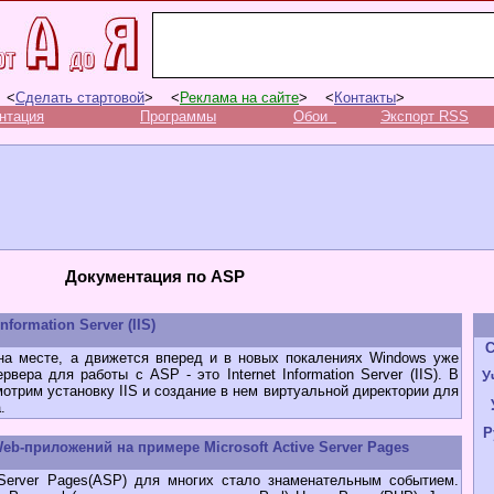
 <
Сделать стартовой
> <
Реклама на сайте
> <
Контакты
>
нтация
Программы
Обои
Экспорт RSS
Документация по ASP
nformation Server (IIS)
С
 месте, а движется вперед и в новых покалениях Windows уже
вера для работы с ASP - это Internet Information Server (IIS). В
У
отрим установку IIS и создание в нем виртуальной директории для
.
Р
b-приложений на примере Microsoft Active Server Pages
rver Pages(ASP) для многих стало знаменательным событием.