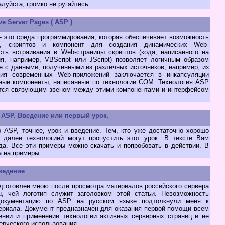
луйста, громко не ругайтесь.
e Server Pages ( ASP )
 это среда программирования, которая обеспечивает возможность
L, скриптов и компонент для создания динамических Web-
ть встраивания в Web-страницы скриптов (кода, написанного на
я, например, VBScript или JScript) позволяет логичным образом
 с данными, полученными из различных источников, например, из
ния современных Web-приложений заключается в инкапсуляции
ьные компоненты, написанные по технологии COM. Технология ASP
ется связующим звеном между этими компонентами и интерфейсом
ASP. Введение или первый урок.
SP, точнее, урок и введение. Тем, кто уже достаточно хорошо
 далее технологией могут пропустить этот урок. В тексте Вам
да. Все эти примеры можно скачать и попробовать в действии. В
а на примеры.
введение
отовлен мною после просмотра материалов российского сервера
.ru, чей логотип служит заголовком этой статьи. Невозможность
документацию по ASP на русском языке подтолкнули меня к
ериала. Документ предназначен для оказания первой помощи всем
нии и применении технологии активных серверных страниц и не
ерческого использования.