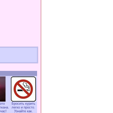
ото
Бросить курить
лкана.
легко и просто.
час!
Узнайте как.