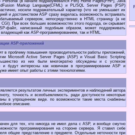
- Personal (в начале подразумевался Perl) Home Pages(PHP), Java
oldFusion Markup Language(CFML) и PL/SQL Server Pages (PSP)
частично, носили подражательный характер (что не уменьшает их
идеей и достоинством ASP сразу виделась возможность встраивать
абатываемый сервером, непосредственно в HTML страницу (а не
л CGI). При всех больших возможностях этого подхода, он скрывает
ASP-файл, написанный подобным образом, может поддерживать
о владеющий как ASP-программированием, так и HTML.
зации ASP-приложений
 в проблему повышения производительности работы приложений,
и Microsoft Active Server Pages (ASP) и Visual Basic Scripting
Большинство из них были многократно обсуждены и c успехом
е и будут интересны как новичкам в программировании ASP и
о уже имеет опыт работы с этими технологиями.
вляется результатом личных экспериментов и наблюдений автора
лноту, точность и всеобъемлемость. ради доступности некоторые
аны в упрощенном виде. по возможности такие места снабжены
робное описание.
чен для тех, кто никогда не имел дела с ASP, и вообще смутно
зможности программирования на стороне сервера. Я ставил себе
ателя общее представление о предмете. Отдельные неточности при