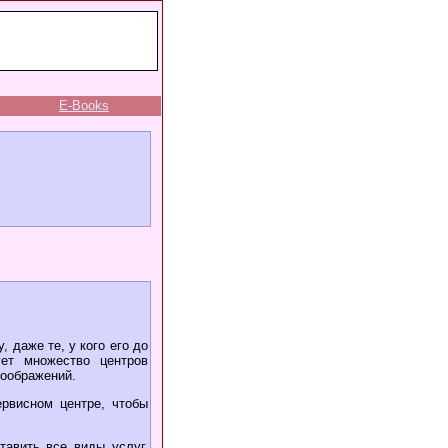
E-Books
 даже те, у кого его до
ет множество центров
соображений.
ервисном центре, чтобы
тавить все виды услуг,