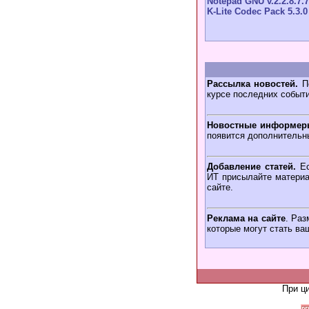
Notepad GNU v.2.2.8.7.7
K-Lite Codec Pack 5.3.0
Рассылка новостей.
По
курсе последних событ
Новостные информер
появится дополнительн
Добавление статей.
Ес
ИТ присылайте материа
сайте.
Реклама на сайте
. Раз
которые могут стать ва
При ц