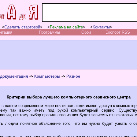
 <
Сделать стартовой
> <
Реклама на сайте
> <
Контакты
>
нтация
Программы
Обои
Экспорт RSS
документация
->
Компьютеры
->
Разное
Критерии выбора лучшего компьютерного сервисного центра
 в нашем современном мире почти все люди имеют доступ к компьютеру,
чему так важно иметь под рукой компьютерный сервис. Существу
ания, поэтому выбор правильного из них будет зависеть от некоторых 
ть людям понятное объяснение того, что им нужно будет узнать о с
подумать о том, могут ли выбранные вами сервисные центра предос