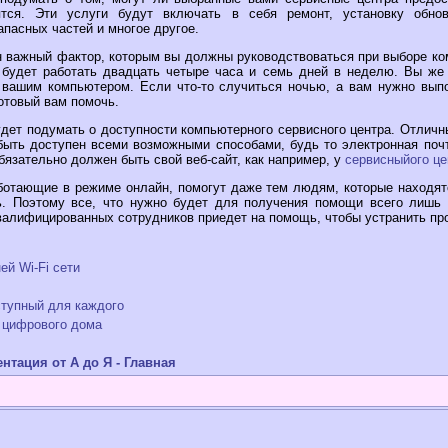
тся. Эти услуги будут включать в себя ремонт, установку обно
апасных частей и многое другое.
н важный фактор, которым вы должны руководствоваться при выборе ко
 будет работать двадцать четыре часа и семь дней в неделю. Вы же 
 вашим компьютером. Если что-то случиться ночью, а вам нужно выпо
отовый вам помочь.
удет подумать о доступности компьютерного сервисного центра. Отличн
ыть доступен всеми возможными способами, будь то электронная поч
обязательно должен быть свой веб-сайт, как например, у
сервисныйого це
ботающие в режиме онлайн, помогут даже тем людям, которые находятс
. Поэтому все, что нужно будет для получения помощи всего лишь 
квалифицированных сотрудников приедет на помощь, чтобы устранить пр
й Wi-Fi сети
тупный для каждого
 цифрового дома
тация от А до Я - Главная