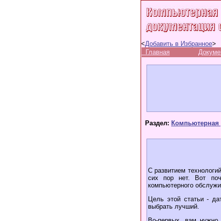
<
Добавить в Избранное
>
Главная
Докуме
Раздел:
Компьютерная 
С развитием технологий
сих пор нет. Вот по
компьютерного обслужив
Цель этой статьи - да
выбрать лучший.
Во-первых, вам нужно 