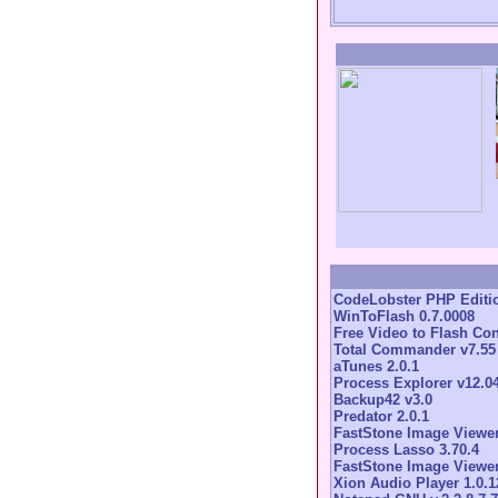
CodeLobster PHP Editio
WinToFlash 0.7.0008
Free Video to Flash Con
Total Commander v7.55
aTunes 2.0.1
Process Explorer v12.0
Backup42 v3.0
Predator 2.0.1
FastStone Image Viewer
Process Lasso 3.70.4
FastStone Image Viewer
Xion Audio Player 1.0.1