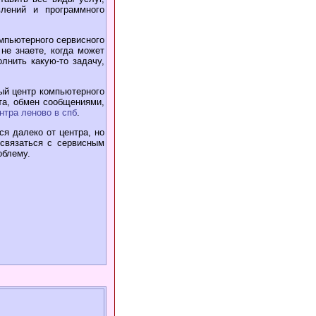
влений и программного
мпьютерного сервисного
не знаете, когда может
лнить какую-то задачу,
ый центр компьютерного
та, обмен сообщениями,
нтра леново в спб
.
я далеко от центра, но
связаться с сервисным
облему.