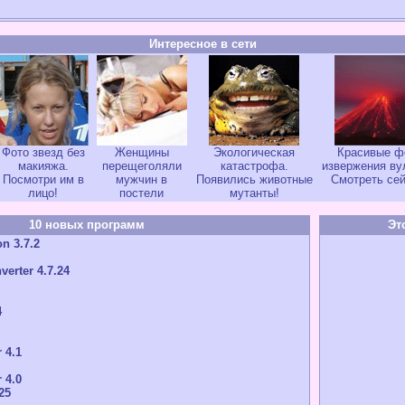
Интересное в сети
Фото звезд без
Женщины
Экологическая
Красивые ф
макияжа.
перещеголяли
катастрофа.
извержения ву
Посмотри им в
мужчин в
Появились животные
Смотреть сей
лицо!
постели
мутанты!
10 новых программ
Эт
n 3.7.2
verter 4.7.24
4
 4.1
 4.0
25