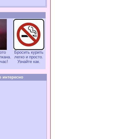
ото
Бросить курить
лкана.
легко и просто.
час!
Узнайте как.
о интересно