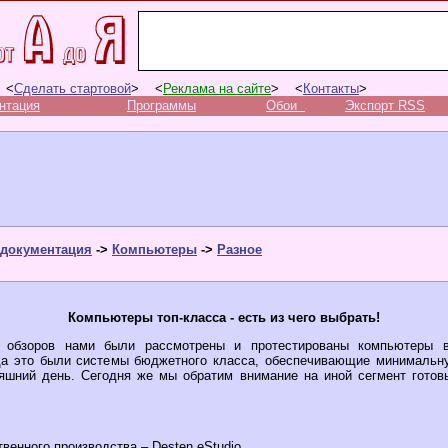
 <
Сделать стартовой
> <
Реклама на сайте
> <
Контакты
>
нтация
Программы
Обои
Экспорт RSS
документация
->
Компьютеры
->
Разное
Компьютеры топ-класса - есть из чего выбрать!
 обзоров нами были рассмотрены и протестированы компьютеры 
да это были системы бюджетного класса, обеспечивающие минимальн
яшний день. Сегодня же мы обратим внимание на иной сегмент готов
венного производства – Desten eStudio.