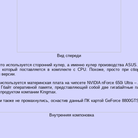
Вид спереди
что используется сторонний кулер, а именно кулер производства ASUS
, который поставляется в комплекте с CPU. Похоже, просто при сбо
 версии.
спользуется материнская плата на чипсете NVIDIA nForce 650i Ultra – Al
 Гбайт оперативной памяти, представляющей собой две гигабайтные п
продуктом компании Kingmax.
и также не промахнулись, оснастив данный ПК картой GeForce 8800GTS