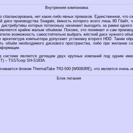
Внутренняя компоновка
 сбалансирована, нет каких-либо явных промахов. Единственное, что с
й диск производства Seagate, ёмкость которого всего лишь 80 Гбайт,
, дистрибутивы которых потихоньку начинают выходить за рамки одног
я, является крайне малым объёмом. Похоже, это понимает и сам произв
ателю возможность самостоятельно выбрать жёсткий диск нужного объ
е архитектура компьютера допускает установку второго HDD. Таким обр
ть объём необходимого дискового пространства, либо при желании с
нформации.
 системе является детищем двух крупных компаний под одним име
ST) – TSSTcorp SH-S183A.
ечивается блоком ThermalTake TR2-500 (W0093RE), что является очень 