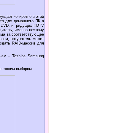
мущает конкретно в этой
 что для домашнего ПК в
о DVD, и грядущих HDTV
одитель, именно поэтому
ёма за соответствующее
азом, покупатель может
оздать RAID-массив для
нем – Toshiba Samsung
неплохим выбором.