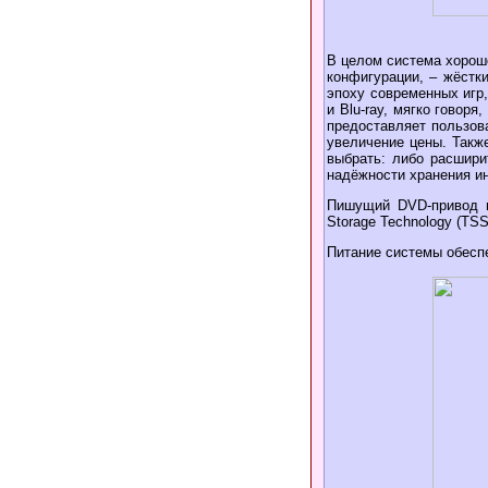
В целом система хорошо
конфигурации, – жёстки
эпоху современных игр
и Blu-ray, мягко говор
предоставляет пользов
увеличение цены. Такж
выбрать: либо расшири
надёжности хранения и
Пишущий DVD-привод в
Storage Technology (TS
Питание системы обесп