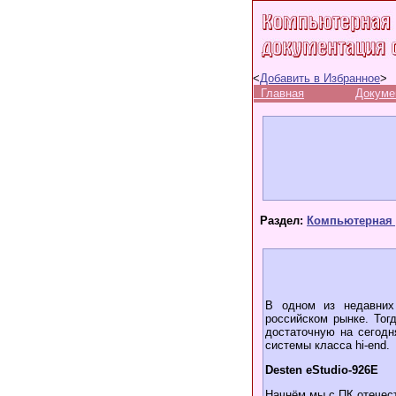
<
Добавить в Избранное
>
Главная
Докуме
Раздел:
Компьютерная 
В одном из недавних
российском рынке. Тог
достаточную на сегодн
системы класса hi-end.
Desten eStudio-926E
Начнём мы с ПК отечест