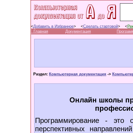
<
Добавить в Избранное
> <
Сделать стартовой
> <
Ре
Главная
Документация
Програм
Раздел:
Компьютерная документация
->
Компьюте
Онлайн школы пр
профессио
Программирование - это 
перспективных направлен