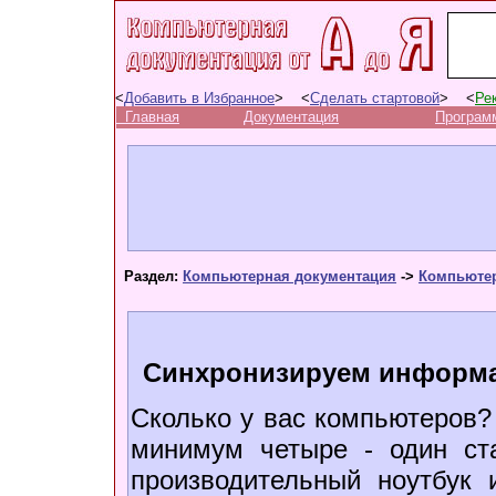
<
Добавить в Избранное
> <
Сделать стартовой
> <
Ре
Главная
Документация
Програм
Раздел:
Компьютерная документация
->
Компьюте
Синхронизируем информа
Сколько у вас компьютеров? 
минимум четыре - один ст
производительный ноутбук 