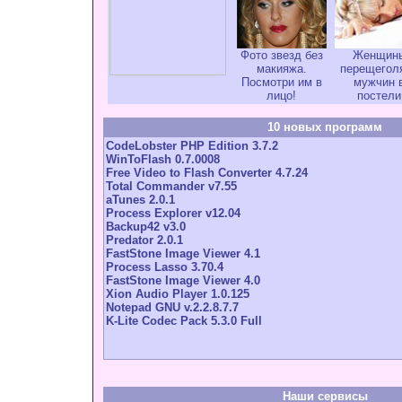
Фото звезд без
Женщин
макияжа.
перещегол
Посмотри им в
мужчин 
лицо!
постели
10 новых программ
CodeLobster PHP Edition 3.7.2
WinToFlash 0.7.0008
Free Video to Flash Converter 4.7.24
Total Commander v7.55
aTunes 2.0.1
Process Explorer v12.04
Backup42 v3.0
Predator 2.0.1
FastStone Image Viewer 4.1
Process Lasso 3.70.4
FastStone Image Viewer 4.0
Xion Audio Player 1.0.125
Notepad GNU v.2.2.8.7.7
K-Lite Codec Pack 5.3.0 Full
Наши сервисы