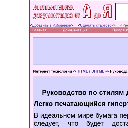
<
Добавить в Избранное
> <
Сделать стартовой
> <
Ре
Главная
Документация
Програм
Интернет технологии ->
HTML / DHTML
-> Руководс
Руководство по стилям д
Легко печатающийся гипер
В идеальном мире бумага пер
следует, что будет дост