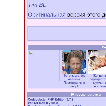
Tim BL
Оригинальная
версия этого д
Ин
Фото звезд без
Женщин
макияжа.
перещегол
Посмотри им в
мужчин 
лицо!
постели
10 новых программ
CodeLobster PHP Edition 3.7.2
WinToFlash 0.7.0008