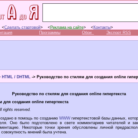
 <
Сделать стартовой
> <
Реклама на сайте
> <
Контакты
>
нтация
Программы
Обои
Экспорт RSS
>
HTML / DHTML
-> Руководство по стилям для создания online гипер
Руководство по стилям для создания online гипертекста
 для создания online гипертекста
l rights reserved.
создано в помощь по созданию
WWW
гипертекстовой базы данных, кото
еля. Оно было подготовлено в свете комментариев читателей и за
ументацию. Некоторые точки зрения обусловлены личной предраспол
 совокупность мнений была учтена.