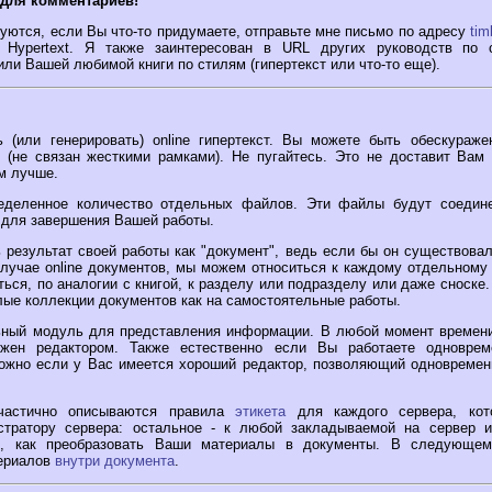
 для комментариев!
уются, если Вы что-то придумаете, отправьте мне письмо по адресу
ti
ne Hypertext. Я также заинтересован в URL других руководств по 
ли Вашей любимой книги по стилям (гипертекст или что-то еще).
 (или генерировать) online гипертекст. Вы можете быть обескураже
 (не связан жесткими рамками). Не пугайтесь. Это не доставит Вам
м лучше.
еделенное количество отдельных файлов. Эти файлы будут соедин
для завершения Вашей работы.
 результат своей работы как "документ", ведь если бы он существовал
случае online документов, мы можем относиться к каждому отдельному 
ься, по аналогии с книгой, к разделу или подразделу или даже сноске
лые коллекции документов как на самостоятельные работы.
ьный модуль для представления информации. В любой момент времен
ужен редактором. Также естественно если Вы работаете одноврем
ожно если у Вас имеется хороший редактор, позволяющий одновремен
частично описываются правила
этикета
для каждого сервера, кот
стратору сервера: остальное - к любой закладываемой на сервер 
, как преобразовать Ваши материалы в документы. В следующем
териалов
внутри документа
.