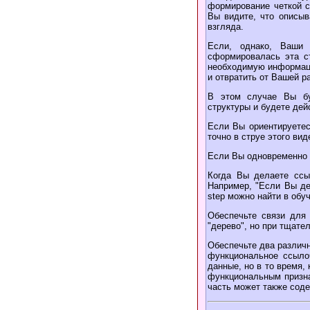
формирование четкой с
Вы видите, что описыв
взгляда.
Если, однако, Ваши
сформировалась эта ст
необходимую информаци
и отвратить от Вашей р
В этом случае Вы бу
структуры и будете дей
Если Вы ориентируетес
точно в струе этого ви
Если Вы одновременно 
Когда Вы делаете ссы
Например, "Если Вы дей
step можно найти в обу
Обеспечьте связи для 
"дерево", но при тщате
Обеспечьте два различн
функциональное ссыло
данные, но в то время,
функциональным призна
часть может также сод