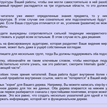
труктуры Вашей работы, чтобы они могли самостоятельно в ней разоб
аемый предмет распадается на три отдельные области, то это должн
 читатели уже имеют определенные знания предмета, то у них
руктура. В этом случае они сознательно или подсознательно будут
ю. Если Ваша структура отличается от их, усиление (развитие) ее мож
аботы.
дете вынуждены сопротивляться сильной тенденции некорректного
ствовать в ущерб всем остальным. В этом случае есть два решения.
ь на фиксированную аудиторию, которая разделяет Ваше видение мира
дения, может быть даже в ущерб собственным взглядам.
пишете для нескольких групп, тогда Вы должны поддерживать оба подх
лку, обозначайте ее таким ключевым словом, чтобы некоторые люди
ствительно хотите узнать, как это работает, смотрите Internals guide",
чающей части".
обоих точек зрения читателей. Ваша работа будет внутренне более 
льной проработке внутренних ссылок, никто не "потеряется" в Вашей ин
ых "корня" для Вашего дерева. Например, Вы можете написать step-by
чное дерево для тех же данных. Оба дерева опираются на нижнем у
 как первое разбирается сначала с простейшими понятиями, второе може
кам. Это все равно, что создать несколько указателей для одной и т
ержать информацию, которой нет в функциональном дереве.