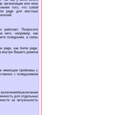
ge организации или мою
нения того, что собой
ome page для местных
вателей.
 работает. Попросите
а него, например, как
яете псевдоним, а связь
e page, как home page,
та внутри Вашего домена
ди имеющие проблемы с
ественно с псевдонимом
ь включения/выключения
твенность для отдельных
ности за актуальность