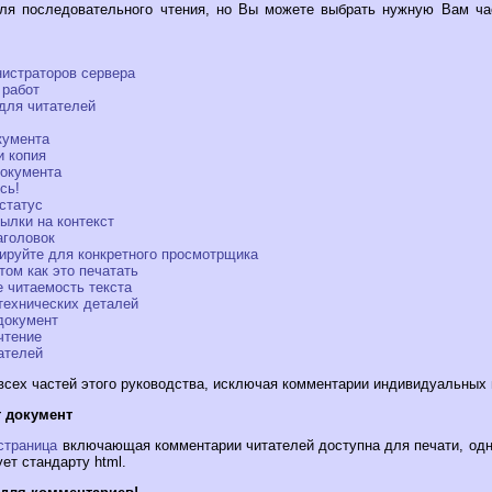
для последовательного чтения, но Вы можете выбрать нужную Вам ча
нистраторов сервера
 работ
для читателей
кумента
и копия
документа
сь!
статус
ылки на контекст
аголовок
ируйте для конкретного просмотрщика
том как это печатать
 читаемость текста
технических деталей
документ
чтение
ателей
всех частей этого руководства, исключая комментарии индивидуальных 
т документ
страница
включающая комментарии читателей доступна для печати, одн
ет стандарту html.