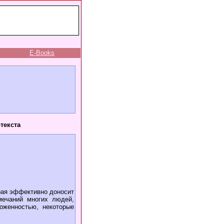
E-Books
текста
рая эффективно доносит
мечаний многих людей,
оженностью, некоторые