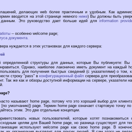
глашений, делающих web более практичным и удобным. Как админис
ермин вводится на этой странице немного
ниже
) Вы должны быть увер
 данным. Это руководство дает больше идей для
information provid
аботы
-- особенно welcome page;
туса документа.
ера нуждается в этих установках для каждого сервера:
тей
й определенной структуры для данных, которые Вы публикуете: Вы 
нравиться. Однако, наиболее лаконично иметь документ на каждый ho
пользовать для получения быстрых сведений (с указателями) о том, 
ести строку "pass" в
конфигурационный файл
сервера для преобразова
ент. Так же как и обзоры доступной информации на сервере, указатели 
й.
page?
часто называют home page, потому что это хороший выбор для клиента 
lt [по умолчанию]) page. Термин home page означает стартовую точку 
айтесь этим. Это две отдельные концепции.
риветствовать новых пользователей, которые хотят познакомиться
 сходным целям для Вашей home page, но разница существует для тех
ганизации используют welcome page как свою home page. В конечн
как их организация выглядит для других людей. Я сам этого не делал