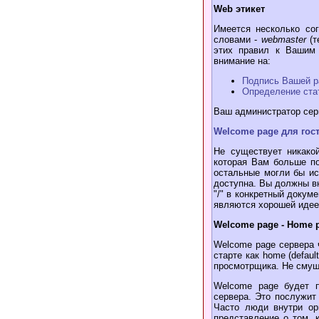
Web этикет
Имеется несколько со
словами -
webmaster
(т
этих правил к Вашим
внимание на:
Подпись Вашей р
Определение ста
Ваш администратор серв
Welcome page для гос
Не существует никако
которая Вам больше по
остальные могли бы ис
доступна. Вы должны вн
"/" в конкретный докум
являются хорошей идее
Welcome page - Home 
Welcome page сервера 
старте как home (defau
просмотрщика. Не смущ
Welcome page будет п
сервера. Это послужит
Часто люди внутри ор
представление о том, 