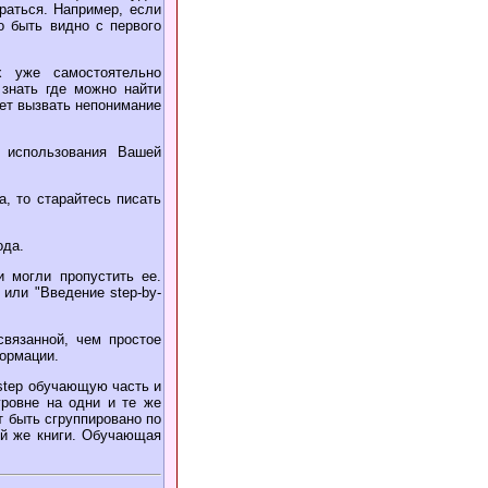
раться. Например, если
о быть видно с первого
 уже самостоятельно
 знать где можно найти
ет вызвать непонимание
 использования Вашей
, то старайтесь писать
ода.
 могли пропустить ее.
 или "Введение step-by-
связанной, чем простое
формации.
-step обучающую часть и
ровне на одни и те же
т быть сгруппировано по
ой же книги. Обучающая