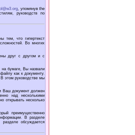
mbl@w3.org
, упомянув the
стилям, руководств по
ны тем, что гипертекст
 сложностей. Во многих
ены друг с другом и с
 на бумаге, Вы назвали
файлу как к документу.
. В этом руководстве мы
и Ваш документ должен
енно над несколькими
но открывать несколько
орый преимущественно
информации. В разделе
 разделе обсуждается