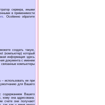
тратор сервера, иными
енными в применимости
ers
. Особенно обратите
можете создать такую,
st (компьютер) который
какая информация здесь
ния документа с именем
на связанные компьютеры
-- использовать ее при
по умолчанию для Вашего
 с содержанием Вашего
, кому она адресована.
ом счете они получают
, так как у меня много