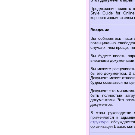
Этот документ открыт
Предложения приветств
Style Guide for Onli
корпоративным стилям и
Введение
Вы собираетесь писать
потенциально свободен
случаях, чем проще, те
Вы будете писать опр
внешними документами 
Вы можете расценивать
бы его документом. В 
Документ может относит
будем ссылаться на це
Документ это минимал
быть полностью загр
документами. Это возм
документов.
В этом руководстве 
применяется к админи
структура
обсуждается
организация Ваших ма