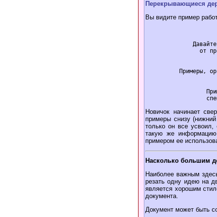
Перекрывающиеся де
Вы видите пример рабо
			Обучение			Справочн
			   |				   
	      Давайте знакомиться вместе	       -----------------

		от простого к сложному  	      |			|

			    |		      по Функциональным      Имена ф
			    |			    группам	  в алфавитном по
	  Примеры, ориентированные на задания	      |			|

			    |			       -------------
			    |				   
		  Примеры использования 		  Синтаксические определения

Новичок начинает свер
примеры снизу (нижний
только он все усвоил,
такую же информацию,
примером ее использов
Насколько большим д
Наиболее важным здесь
резать одну идею на д
является хорошим стил
документа.
Документ может быть с