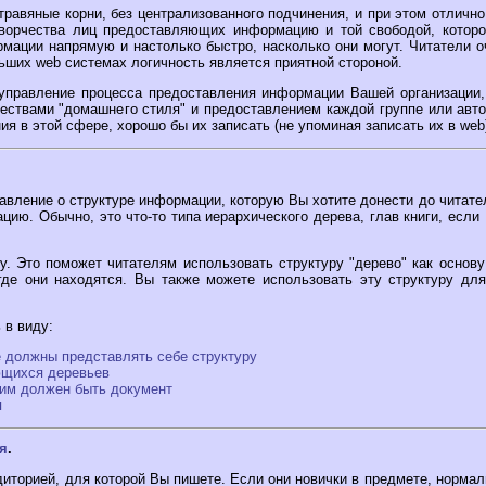
равяные корни, без централизованного подчинения, и при этом отлично
творчества лиц предоставляющих информацию и той свободой, которо
мации напрямую и настолько быстро, насколько они могут. Читатели о
льших web системах логичность является приятной стороной.
 управление процесса предоставления информации Вашей организации
ствами "домашнего стиля" и предоставлением каждой группе или авто
я в этой сфере, хорошо бы их записать (не упоминая записать их в web
авление о структуре информации, которую Вы хотите донести до читат
цию. Обычно, это что-то типа иерархического дерева, глав книги, если
у. Это поможет читателям использовать структуру "дерево" как основу
где они находятся. Вы также можете использовать эту структуру дл
 в виду:
е должны представлять себе структуру
ющихся деревьев
им должен быть документ
я
я
.
диторией, для которой Вы пишете. Если они новички в предмете, норм