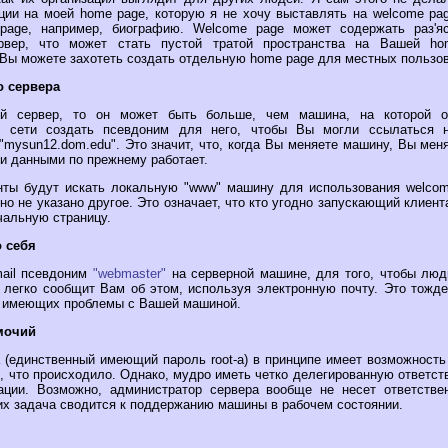
ии на моей home page, которую я не хочу выставлять на welcome pa
page, например, биографию. Welcome page может содержать раз'яс
рвер, что может стать пустой тратой пространства на Вашей h
 Вы можете захотеть создать отдельную home page для местных пользо
о сервера
й сервер, то он может быть больше, чем машина, на которой он
 сети создать псевдоним для него, чтобы Вы могли ссылаться н
"mysun12.dom.edu". Это значит, что, когда Вы меняете машину, Вы мен
и данными по прежнему работает.
нты будут искать локальную "www" машину для использования welcom
но не указано другое. Это означает, что кто угодно запускающий клиен
чальную страницу.
 себя
mail псевдоним
"webmaster"
на серверной машине, для того, чтобы лю
легко сообщит Вам об этом, используя электронную почту. Это тожд
й имеющих проблемы с Вашей машиной.
мочий
 (единственный имеющий пароль root-а) в принципе имеет возможност
о, что происходило. Однако, мудро иметь четко делегированную ответс
ции. Возможно, администратор сервера вообще не несет ответствен
их задача сводится к поддержанию машины в рабочем состоянии.