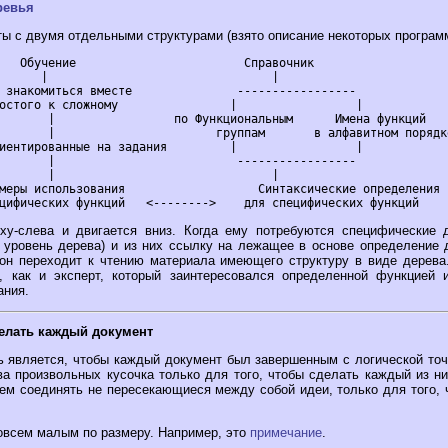
ревья
ты с двумя отдельными структурами (взято описание некоторых програм
ик

 |

ункций

рядке

----

 |

ху-слева и двигается вниз. Когда ему потребуются специфические 
 уровень дерева) и из них ссылку на лежащее в основе определение 
 он переходит к чтению материала имеющего структуру в виде дерева.
 как и эксперт, который заинтересовался определенной функцией 
ания.
елать каждый документ
 является, чтобы каждый документ был завершенным с логической точки
ва произвольных кусочка только для того, чтобы сделать каждый из ни
ем соединять не пересекающиеся между собой идеи, только для того, 
овсем малым по размеру. Например, это
примечание
.