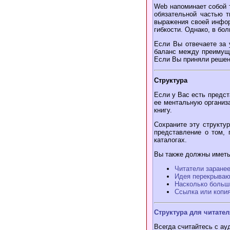
Web напоминает собой т
обязательной частью 
выражения своей инфор
гибкости. Однако, в бо
Если Вы отвечаете за
баланс между преимуще
Если Вы приняли решени
Структура
Если у Вас есть предст
ее ментальную организа
книгу.
Сохраните эту структур
представление о том, 
каталогах.
Вы также должны иметь
Читатели заране
Идея перекрыва
Насколько больш
Ссылка или копи
Структура для читател
Всегда считайтесь с ау