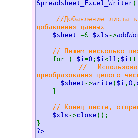
Spreadsheet_Excel_Writer
(
//Добавление листа 
добавления данныx
$sheet
=&
$xls
->
addWo
// Пишем несколько ци
for (
$i
=
0
;
$i
<
11
;
$i
++
// Использов
преобразования целого чис
$sheet
->
write
(
$i
,
0
,
}
// Конец листа, отпра
$xls
->
close
();
}
?>