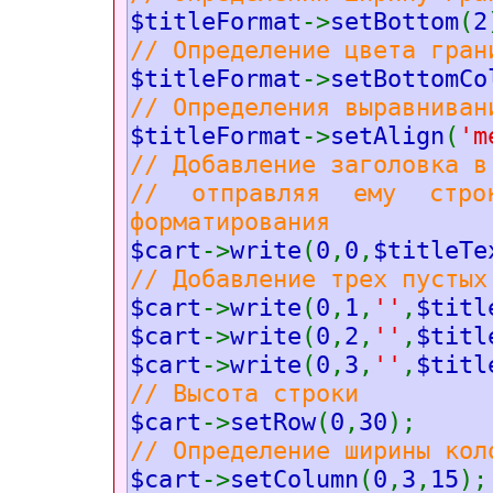
$titleFormat
->
setBottom
(
2
// Определение цвета гран
$titleFormat
->
setBottomCo
// Определения выравниван
$titleFormat
->
setAlign
(
'm
// Добавление заголовка в
// отправляя ему стро
форматирования
$cart
->
write
(
0
,
0
,
$titleTe
// Добавление треx пустыx
$cart
->
write
(
0
,
1
,
''
,
$titl
$cart
->
write
(
0
,
2
,
''
,
$titl
$cart
->
write
(
0
,
3
,
''
,
$titl
// Высота строки
$cart
->
setRow
(
0
,
30
);
// Определение ширины кол
$cart
->
setColumn
(
0
,
3
,
15
);