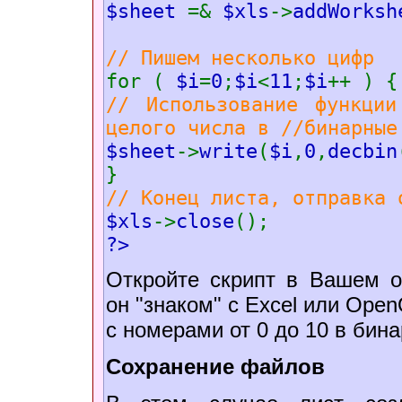
$sheet
=&
$xls
->
addWorksh
// Пишем несколько цифр
for (
$i
=
0
;
$i
<
11
;
$i
++ ) {
// Использование функции
целого числа в //бинарные
$sheet
->
write
(
$i
,
0
,
decbin
}
// Конец листа, отправка 
$xls
->
close
();
?>
Откройте скрипт в Вашем об
он "знаком" с Excel или OpenO
с номерами от 0 до 10 в бин
Сохранение файлов