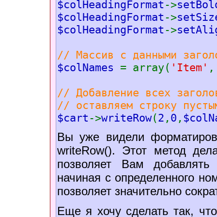
$colHeadingFormat
->
setBol
$colHeadingFormat
->
setSiz
$colHeadingFormat
->
setAli
// Массив с данными загол
$colNames
= array(
'Item'
,
// Добавление всех заголо
// оставляем строку пусты
$cart
->
writeRow
(
2
,
0
,
$colN
Вы уже видели форматиров
writeRow(). Этот метод дела
позволяет Вам добавлять
начиная с определенного ном
позволяет значительно сокра
Еще я хочу сделать так, чт