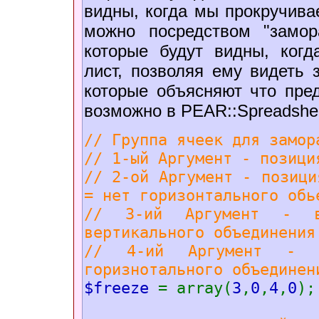
видны, когда мы прокручивае
можно посредством "замор
которые будут видны, когд
лист, позволяя ему видеть з
которые объясняют что пре
возможно в PEAR::Spreadshee
// Группа ячеек для замор
// 1-ый Аргумент - позиц
// 2-ой Аргумент - позици
= нет горизонтального обь
// 3-ий Аргумент - в
вертикального объединения
// 4-ий Аргумент - л
горизнотального объединен
$freeze
= array(
3
,
0
,
4
,
0
);