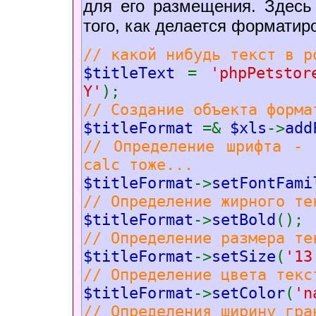
для его размещения. Здесь
того, как делается форматир
// какой нибудь текст в р
$titleText
=
'phpPetsto
Y'
);
// Создание объекта форма
$titleFormat
=&
$xls
->
add
// Определение шрифта - 
calc тоже...
$titleFormat
->
setFontFami
// Определение жирного те
$titleFormat
->
setBold
();
// Определение размера те
$titleFormat
->
setSize
(
'13
// Определение цвета текс
$titleFormat
->
setColor
(
'n
// Определения ширину гра