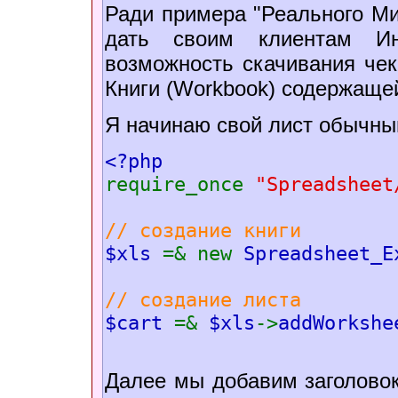
Ради примера "Реального Мир
дать своим клиентам Инт
возможность скачивания че
Книги (Workbook) содержащей
Я начинаю свой лист обычны
<?php
require_once
"Spreadsheet
// создание книги
$xls
=& new
Spreadsheet_E
// создание листа
$cart
=&
$xls
->
addWorkshe
Далее мы добавим заголовок 