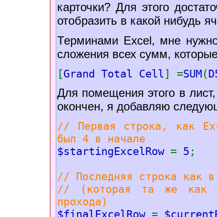
карточки? Для этого достат
отобразить в какой нибудь яч
Терминами Excel, мне нужн
сложения всех сумм, которые
[
Grand Total Cell
] =
SUM
(
D
Для помещения этого в лист,
окончен, я добавляю следую
// Первая строка, как Ex
был 4 в начале
$startingExcelRow
=
5
;
// Последняя строка как в
// (которая та же как 
прохода)
$finalExcelRow
=
$current