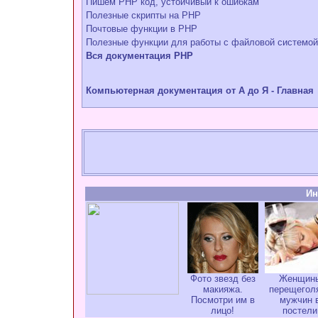
Пишем PHP код, устойчивый к ошибкам
Полезные скрипты на PHP
Почтовые функции в РНР
Полезные функции для работы с файловой системой
Вся документация PHP
Компьютерная документация от А до Я - Главная
Ин
Фото звезд без
Женщин
макияжа.
перещегол
Посмотри им в
мужчин 
лицо!
постели