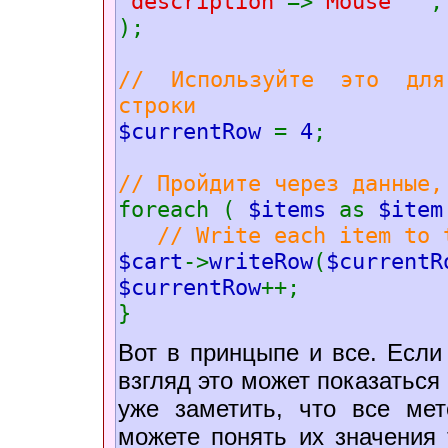
'description'
=>
'Mouse'
,
);
// Используйте это для
строки
$currentRow
=
4
;
// Пройдите через данные,
foreach (
$items
as
$ite
// Write each item to 
$cart
->
writeRow
(
$currentR
$currentRow
++;
}
Вот в принцыпе и все. Есл
взгляд это может показаться
уже заметить, что все ме
можете понять их значения 