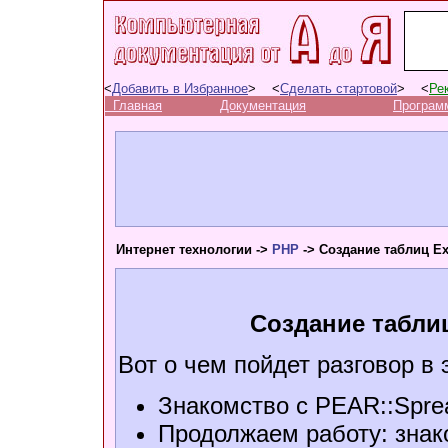
<
Добавить в Избранное
> <
Сделать стартовой
> <
Ре
Главная
Документация
Програм
Интернет технологии ->
PHP
-> Создание таблиц E
Создание табли
Вот о чем пойдет разговор в 
Знакомство с PEAR::Sprea
Продолжаем работу: знак