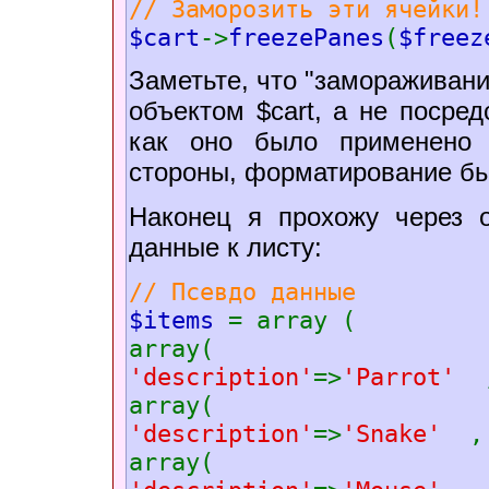
// Заморозить эти ячейки!
$cart
->
freezePanes
(
$freez
Заметьте, что "замораживан
объектом $cart, а не посре
как оно было применено 
стороны, форматирование бы
Наконец я прохожу через о
данные к листу:
// Псевдо данные
$items
= array (
array(
'description'
=>
'Parrot'
array(
'description'
=>
'Snake'
,
array(