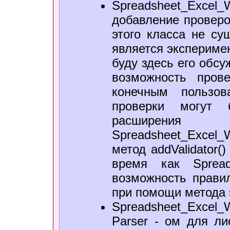
Spreadsheet_Excel_
добавление проверо
этого класса не су
является экспериме
буду здесь его обсу
возможность пров
конечным пользов
проверки могут 
расширен
Spreadsheet_Exce
метод addValidator(
время как Spreads
возможность прави
при помощи метода se
Spreadsheet_Excel
Parser - ом для ли