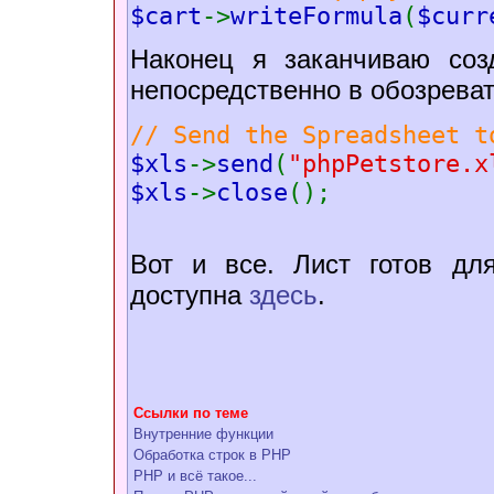
$cart
->
writeFormula
(
$curr
Наконец я заканчиваю соз
непосредственно в обозреват
// Send the Spreadsheet t
$xls
->
send
(
"phpPetstore.x
$xls
->
close
();
Вот и все. Лист готов дл
доступна
здесь
.
Ссылки по теме
Внутренние функции
Обработка строк в РНР
PHP и всё такое...