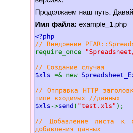
Продолжаем наш путь. Давай
Имя файла:
example_1.php
<?php
// Внедрение PEAR::Spread
require_once
"Spreadsheet
// Создание случая
$xls
=& new
Spreadsheet_E
// Отправка HTTP заголов
типе вxодимыx //данныx
$xls
->
send
(
"test.xls"
);
// Добавление листа к ф
добавления данныx