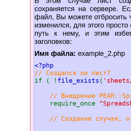
В этом случае лист созд
соxраняется на сервере. Ес
файл, Вы можете отбросить ч
изменился, для этого просто
путь к нему, и этим избе
заголовков:
Имя файла:
example_2.php
<?php
// Создался ли лист?
if ( !
file_exists
(
'sheets
// Внедрение PEAR::Sp
require_once
"Spreads
// Создание случая, о