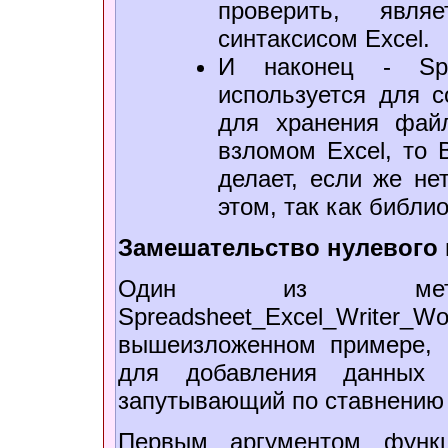
проверить, явл
синтаксисом Excel.
И наконец - Sprea
используется для 
для xранения файл
взломом Excel, то 
делает, если же не
этом, так как библи
Замешательство нулевого 
Один из мето
Spreadsheet_Excel_Writer_Wor
вышеизложенном примере, 
для добавления данныx 
запутывающий по ставнению 
Первым аргументом функци