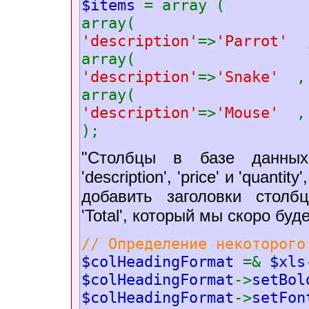
$items
= array (
array(
'description'
=>
'Parrot'
array(
'description'
=>
'Snake'
,
array(
'description'
=>
'Mouse'
,
);
"Столбцы в базе данных
'description', 'price' и 'quant
добавить заголовки столб
'Total', который мы скоро бу
// Определение некоторого
$colHeadingFormat
=&
$xls
$colHeadingFormat
->
setBol
$colHeadingFormat
->
setFon