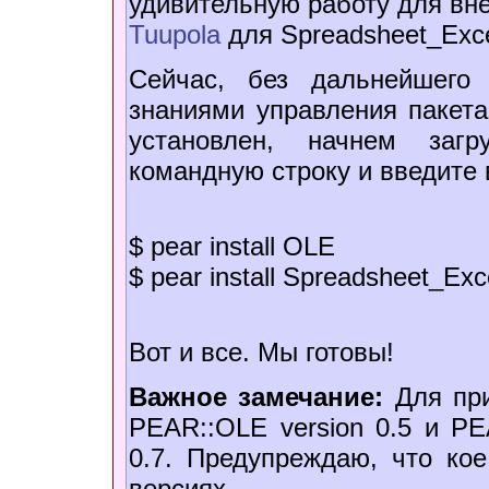
удивительную работу для вн
Tuupola
для Spreadsheet_Exce
Сейчас, без дальнейшего
знаниями управления пакет
установлен, начнем загр
командную строку и введите
$ pear install OLE
$ pear install Spreadsheet_Exc
Вот и все. Мы готовы!
Важное замечание:
Для при
PEAR::OLE version 0.5 и PEA
0.7. Предупреждаю, что ко
версияx.