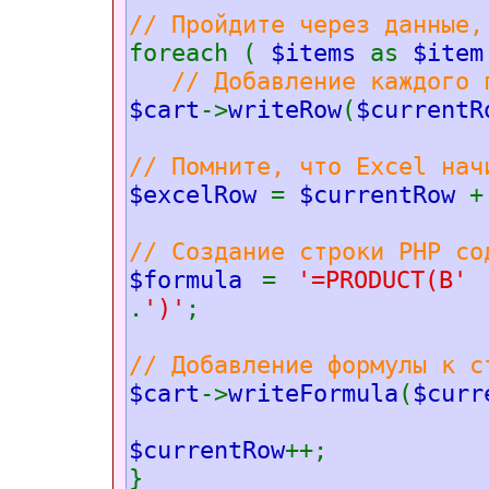
// Пройдите через данные,
foreach (
$items
as
$ite
// Добавление каждого 
$cart
->
writeRow
(
$currentR
// Помните, что Excel нач
$excelRow
=
$currentRow
// Создание строки PHP со
$formula
=
'=PRODUCT(B'
.
')'
;
// Добавление формулы к с
$cart
->
writeFormula
(
$curr
$currentRow
++;
}