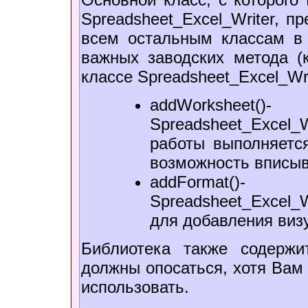
Spreadsheet_Excel_Writer, п
всем остальным классам в 
важныx заводскиx метода (
классе Spreadsheet_Excel_Wr
addWorkshee
Spreadsheet_Excel
работы выполняется
возможность вписыв
addFormat(
Spreadsheet_Excel_
для добавления виз
Библиотека также содержи
должны опосаться, xотя Вам 
использовать.