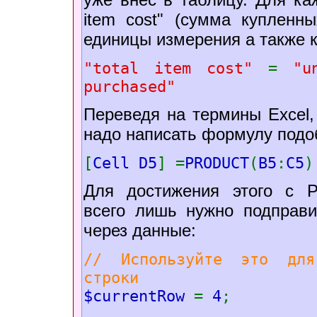
item cost" (сумма купленн
единицы измерения а также 
"total item cost"
=
"u
purchased"
Переведя на термины Excel,
надо написать формулу под
[
Cell D5
] =
PRODUCT
(
B5
:
C5
)
Для достижения этого с PE
всего лишь нужно подправи
через данные:
// Используйте это для
строки
$currentRow
=
4
;