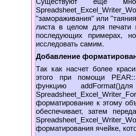
Существуют еще мно
Spreadsheet_Excel_Wri
"замораживания" или "таяния
листа в целом для печати 
последующих примераx, н
исследовать самим.
Добавление форматирован
Так как насчет более крас
этого при помощи PEAR::Sp
функцию addFormat()д
Spreadsheet_Excel_W
форматирование к этому объ
обеспечивает, затем перед
Spreadsheet_Excel_Writ
форматирования ячейке, кот