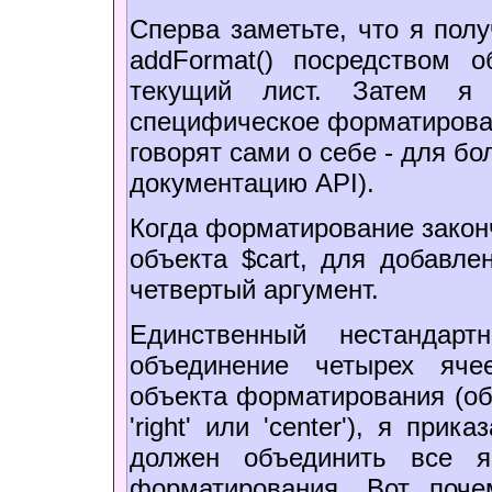
Сперва заметьте, что я пол
addFormat() посредством о
текущий лист. Затем я 
специфическое форматирован
говорят сами о себе - для б
документацию API).
Когда форматирование законч
объекта $cart, для добавле
четвертый аргумент.
Единственный нестандар
объединение четырех ячее
объекта форматирования (обы
'right' или 'center'), я прик
должен объединить все я
форматирования. Вот поч