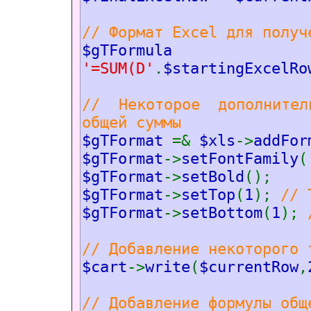
// Формат Excel для получ
$gTF
'=SUM(D'
.
$startingExcelRo
// Некоторое дополнител
общей суммы
$gTFormat
=&
$xls
->
addFor
$gTFormat
->
setFontFamily
(
$gTFormat
->
setBold
();
$gTFormat
->
setTop
(
1
);
// 
$gTFormat
->
setBottom
(
1
);
// Добавление некоторого 
$cart
->
write
(
$currentRow
,
// Добавление формулы общ