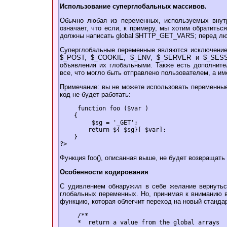
Использование суперглобальных массивов.
Обычно любая из переменных, используемых внутр
означает, что если, к примеру, мы хотим обратит
должны написать global $HTTP_GET_VARS; перед лю
Суперглобальные переменные являются исключением
$_POST, $_COOKIE, $_ENV, $_SERVER и $_SESSI
объявления их глобальными. Также есть дополнит
все, что могло быть отправлено пользователем, а 
Примечание: вы не можете использовать переменны
код не будет работать:
function foo ($var )
{
$sg = '_GET';
return ${ $sg}[ $var];
}
?>
Функция foo(), описанная выше, не будет возвращат
Особенности кодирования
С удивлением обнаружил в себе желание вернутьс
глобальных переменных. Но, принимая к вниманию в
функцию, которая облегчит переход на новый стандар
/**
* return a value from the global arrays