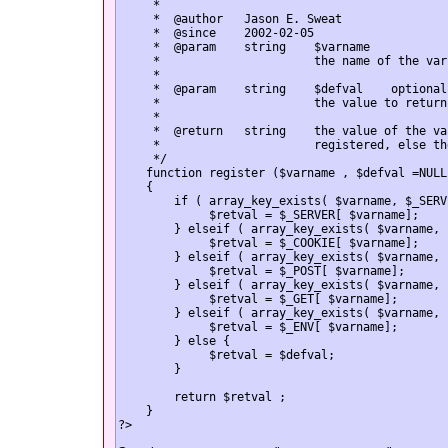
*
* @author Jason E. Sweat
* @since 2002-02-05
* @param string $varname
* the name of the variable 
*
* @param string $defval optional
* the value to return if n
*
* @return string the value of the var
* registered, else the de
*/
function register ($varname , $defval =NULL
{
if ( array_key_exists( $varname, $_SERVE
$retval = $_SERVER[ $varname];
} elseif ( array_key_exists( $varname, $
$retval = $_COOKIE[ $varname];
} elseif ( array_key_exists( $varname, $
$retval = $_POST[ $varname];
} elseif ( array_key_exists( $varname, $
$retval = $_GET[ $varname];
} elseif ( array_key_exists( $varname, $
$retval = $_ENV[ $varname];
} else {
$retval = $defval;
}
return $retval ;
}
?>