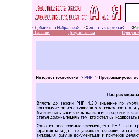
<
Добавить в Избранное
> <
Сделать стартовой
> <
Ре
Главная
Документация
Програм
Интернет технологии ->
PHP
-> Программирование н
Программирован
Вплоть до версии PHP 4.2.0 значение по умолча
программистов использовали эту возможность для у
бы изменить свой стиль написания программ в свя
статья должна помочь тем, кто хотел бы кодировать 
Одно из неоспоримых преимуществ PHP - его пр
фрагменты кода, что упрощает освоение этого я
типизация, обилие документации и примеров делаю