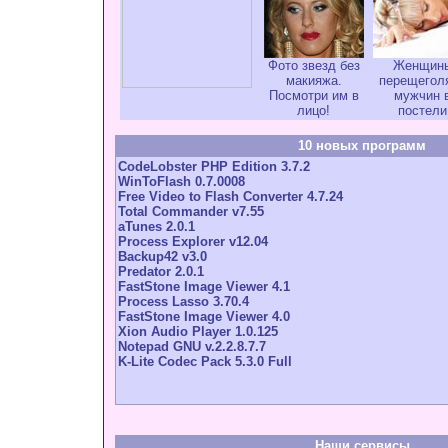
Фото звезд без
Женщин
макияжа.
перещегол
Посмотри им в
мужчин 
лицо!
постели
10 новых программ
CodeLobster PHP Edition 3.7.2
WinToFlash 0.7.0008
Free Video to Flash Converter 4.7.24
Total Commander v7.55
aTunes 2.0.1
Process Explorer v12.04
Backup42 v3.0
Predator 2.0.1
FastStone Image Viewer 4.1
Process Lasso 3.70.4
FastStone Image Viewer 4.0
Xion Audio Player 1.0.125
Notepad GNU v.2.2.8.7.7
K-Lite Codec Pack 5.3.0 Full
Наши сервисы