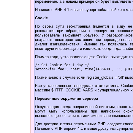
переменные, а в нашем примере он будет выглядеть 
Начиная с PHP 4.1 и выше суперглобальный хеш-ма
Cookie
По своей сути веб-страница (имеется в виду ее 
рождается при обращении к серверу на основани
пользователь закрывает браузер. У разработчико
сохранять некоторое состояние при переходе польз
диалог взаимодействия. Именно так появилась т
некоторую информацию и извлекать ее для дальнейш
Пример кода, устанавливающего Cookie, выглядит та
/* Set Cookie for 1 day */
setcookie('foo', 'bar', time()+86400 , '', $HTT
Примечание: в случае если register_globals = 'off
Все установленные в пределах этого домена Cooki
массиве $HTTP_COOKIE_VARS и суперглобальном х
Переменные окружения сервера
Окружающая среда операционной системы, точно так
могут быть использованы при написании скри
выполняющегося скрипта или имени запрашиваемого 
Для доступа к этим переменным PHP создает гл
Начиная с PHP версии 4.1 и выше доступны суперг