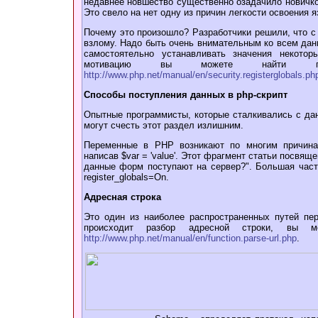
недавнее новшество существенно озадачило новичков: 
Это свело на нет одну из причин легкости освоения я
Почему это произошло? Разработчики решили, что с
взлому. Надо быть очень внимательным ко всем дан
самостоятельно устанавливать значения некото
мотивацию вы можете найт
http://www.php.net/manual/en/security.registerglobals.ph
Способы поступления данных в php-скрипт
Опытные программисты, которые сталкивались с да
могут счесть этот раздел излишним.
Переменные в PHP возникают по многим причина
написав $var = 'value'. Этот фрагмент статьи посвящ
данные форм поступают на сервер?". Большая част
register_globals=On.
Адресная строка
Это один из наиболее распространенных путей пе
происходит разбор адресной строки, вы м
http://www.php.net/manual/en/function.parse-url.php
.