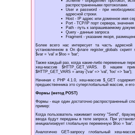
Scheme - определяет протокол, исп
распространенными протоколами.
User и password - при необходимос
адресной строки.
Host - IP адрес или доменное имя с
Port - TCP/IP порт сервера, значения
Path - путь к запрашиваемому докум
Query - данные запроса
Fragment - указание якоря, размещен
Более всего нас интересует та часть адресной 
установленном в On флаге register_globals скрипт
$var = 'val' и $foo = 'bar';
Также каждый раз, когда какие-либо переменные пер
хеш-массив $HTTP_GET_VARS. В нашем прим
$HTTP_GET_VARS = array ('var' => 'val', 'foo' => 'bar');
Начиная с PHP 4.1.0, хеш-массив $_GET содержит
предшественника это суперглобальный массив, и ег
Формы (метод POST)
Формы - еще один достаточно распространенный сп
пример:
Когда пользователь нажимает кнопку "Send", браузе
ввода будут переданы в теле запроса. При установле
инициализирует глобальную переменную $foo = 'bar'.
Аналогично GET-запросу глобальный хеш-мас