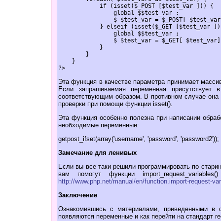
if (isset($_POST [$test_var ])) {
global $$test_var ;
$ $test_var = $_POST[ $test_var
} elseif (isset($_GET [$test_var ])
global $$test_var ;
$ $test_var = $_GET[ $test_var]
}
}
}
?>
Эта функция в качестве параметра принимает масси
Если запрашиваемая переменная присутствует 
соответствующим образом. В противном случае она 
проверки при помощи функции isset().
Эта функция особенно полезна при написании обраб
необходимые переменные:
getpost_ifset(array('username', 'password', 'password2'));
Замечание для ленивых
Если вы все-таки решили программировать по старинке
вам помогут функции import_request_variable
http://www.php.net/manual/en/function.import-request-va
Заключение
Ознакомившись с материалами, приведенными в 
появляются переменные и как перейти на стандарт regi