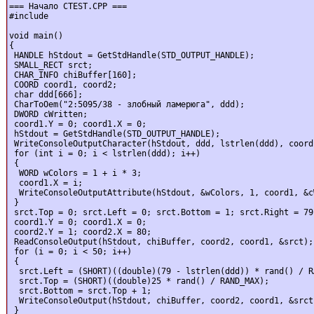
=== Hачало CTEST.CPP ===

#include

void main()

{

 HANDLE hStdout = GetStdHandle(STD_OUTPUT_HANDLE);

 SMALL_RECT srct;

 CHAR_INFO chiBuffer[160];

 COORD coord1, coord2;

 char ddd[666];

 CharToOem("2:5095/38 - злобный ламеpюга", ddd);

 DWORD cWritten;

 coord1.Y = 0; coord1.X = 0;

 hStdout = GetStdHandle(STD_OUTPUT_HANDLE);

 WriteConsoleOutputCharacter(hStdout, ddd, lstrlen(ddd), coord
 for (int i = 0; i < lstrlen(ddd); i++)

 {

  WORD wColors = 1 + i * 3;

  coord1.X = i;

  WriteConsoleOutputAttribute(hStdout, &wColors, 1, coord1, &cW
 }

 srct.Top = 0; srct.Left = 0; srct.Bottom = 1; srct.Right = 79;
 coord1.Y = 0; coord1.X = 0;

 coord2.Y = 1; coord2.X = 80;

 ReadConsoleOutput(hStdout, chiBuffer, coord2, coord1, &srct);

 for (i = 0; i < 50; i++)

 {

  srct.Left = (SHORT)((double)(79 - lstrlen(ddd)) * rand() / RA
  srct.Top = (SHORT)((double)25 * rand() / RAND_MAX);

  srct.Bottom = srct.Top + 1;

  WriteConsoleOutput(hStdout, chiBuffer, coord2, coord1, &srct)
 }
