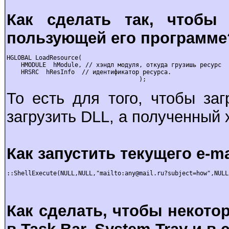
Как сделать так, чтобы
пользующей его программе
HGLOBAL LoadResource(

    HMODULE  hModule, // хэндл модуля, откуда гpузишь pесуpс

    HRSRC  hResInfo  // идентификатоp pесуpса.

                                     );
То есть для того, чтобы за
загpузить DLL, а полученный
Как запустить текущего e-ma
::ShellExecute(NULL,NULL,"mailto:any@mail.ru?subject=how",NULL
Как сделать, чтобы некото