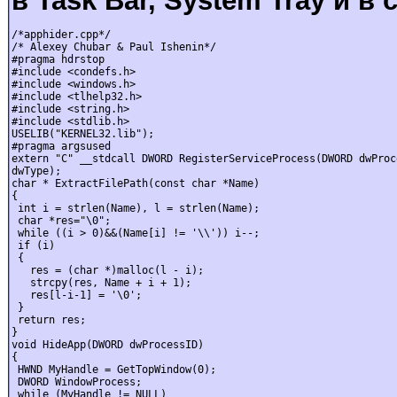
в Task Bar, System Tray и в 
/*apphider.cpp*/

/* Alexey Chubar & Paul Ishenin*/

#pragma hdrstop

#include <condefs.h>

#include <windows.h>

#include <tlhelp32.h>

#include <string.h>

#include <stdlib.h>

USELIB("KERNEL32.lib");

#pragma argsused

extern "C" __stdcall DWORD RegisterServiceProcess(DWORD dwProc
dwType);

char * ExtractFilePath(const char *Name)

{

 int i = strlen(Name), l = strlen(Name);

 char *res="\0";

 while ((i > 0)&&(Name[i] != '\\')) i--;

 if (i)

 {

   res = (char *)malloc(l - i);

   strcpy(res, Name + i + 1);

   res[l-i-1] = '\0';

 }

 return res;

}

void HideApp(DWORD dwProcessID)

{

 HWND MyHandle = GetTopWindow(0);

 DWORD WindowProcess;

 while (MyHandle != NULL)
