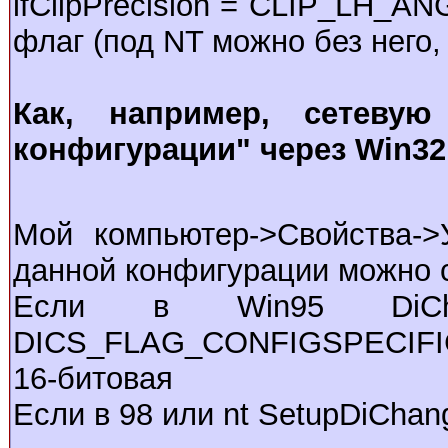
lfClipPrecision = CLIP_LH_AN
флаг (под NT можно без него, 
Как, например, сетеву
конфигурации" через Win32
Мой компьютеp->Свойства->
данной конфигypации можно 
Если в Win95 DiChang
DICS_FLAG_CONFIGSPECIFIC);
16-битовая
Если в 98 или nt SetupDiChan