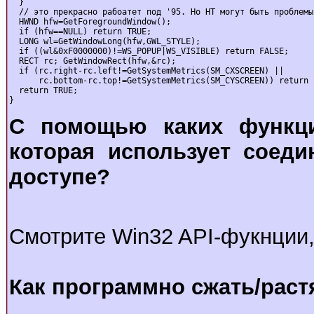
  }

  // это прекрасно рабоатет под '95. Но НТ могут быть проблемы

  HWND hfw=GetForegroundWindow();

  if (hfw==NULL) return TRUE;

  LONG wl=GetWindowLong(hfw,GWL_STYLE);

  if ((wl&0xF0000000)!=WS_POPUP|WS_VISIBLE) return FALSE;

  RECT rc; GetWindowRect(hfw,&rc);

  if (rc.right-rc.left!=GetSystemMetrics(SM_CXSCREEN) ||

      rc.bottom-rc.top!=GetSystemMetrics(SM_CYSCREEN)) return F
  return TRUE;

}
С помощью каких функци
которая использует соед
доступе?
Смотрите Win32 API-фукнции
Как программно сжать/раст