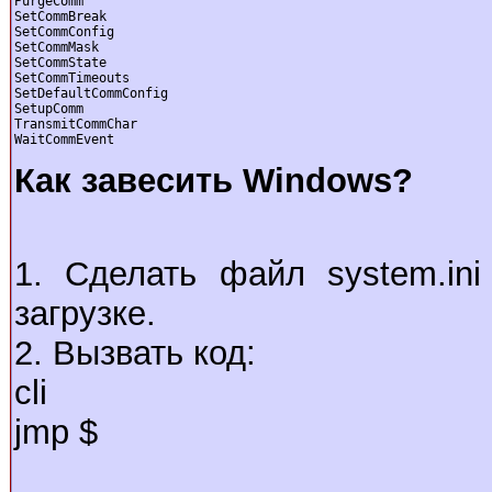
PurgeComm

SetCommBreak

SetCommConfig

SetCommMask

SetCommState

SetCommTimeouts

SetDefaultCommConfig

SetupComm

TransmitCommChar

WaitCommEvent
Как завесить Windows?
1. Сделать файл system.in
загрузке.
2. Вызвать код:
cli
jmp $