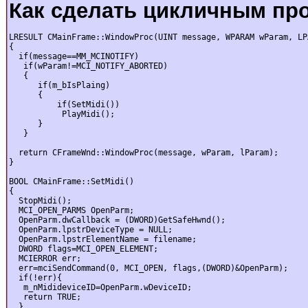
Как сделать цикличным пр
LRESULT CMainFrame::WindowProc(UINT message, WPARAM wParam, LP
{

  if(message==MM_MCINOTIFY)

   if(wParam!=MCI_NOTIFY_ABORTED)

   {

      if(m_bIsPlaing)

      {

          if(SetMidi())

           PlayMidi();

      }

   }

  return CFrameWnd::WindowProc(message, wParam, lParam);

}

BOOL CMainFrame::SetMidi()

{

  StopMidi();

  MCI_OPEN_PARMS OpenParm;

  OpenParm.dwCallback = (DWORD)GetSafeHwnd();

  OpenParm.lpstrDeviceType = NULL;

  OpenParm.lpstrElementName = filename;

  DWORD flags=MCI_OPEN_ELEMENT;

  MCIERROR err;

  err=mciSendCommand(0, MCI_OPEN, flags,(DWORD)&OpenParm);

  if(!err){

   m_nMidideviceID=OpenParm.wDeviceID;

   return TRUE;

  }
