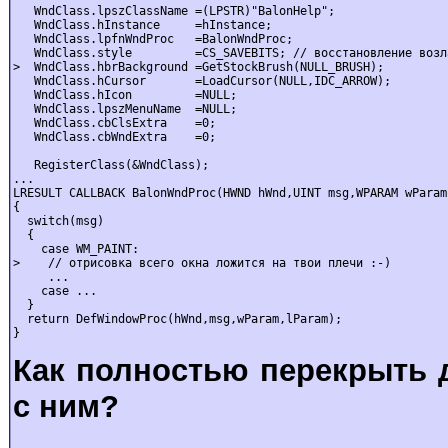
   WndClass.lpszClassName =(LPSTR)"BalonHelp";

   WndClass.hInstance     =hInstance;

   WndClass.lpfnWndProc   =BalonWndProc;

   WndClass.style         =CS_SAVEBITS; // восстановление возл
>  WndClass.hbrBackground =GetStockBrush(NULL_BRUSH);

   WndClass.hCursor       =LoadCursor(NULL,IDC_ARROW);

   WndClass.hIcon         =NULL;

   WndClass.lpszMenuName  =NULL;

   WndClass.cbClsExtra    =0;

   WndClass.cbWndExtra    =0;

   RegisterClass(&WndClass);

...

LRESULT CALLBACK BalonWndProc(HWND hWnd,UINT msg,WPARAM wParam
{

  switch(msg)

  {

    case WM_PAINT:

>    // отpисовка всего окна ложится на твои плечи :-)

     ...

    case ...

  }

  return DefWindowProc(hWnd,msg,wParam,lParam);

}
Как полностью перекрыть 
с ним?