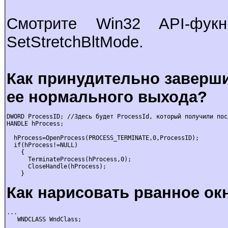
Смотрите Win32 API-фукнци
SetStretchBltMode.
Как принудительно заверши
ее нормального выхода?
DWORD ProcessID; //Здесь будет ProcessId, котоpый получили пос
HANDLE hProcess;

  hProcess=OpenProcess(PROCESS_TERMINATE,0,ProcessID);

  if(hProcess!=NULL)

    {

      TerminateProcess(hProcess,0);

      CloseHandle(hProcess);

    }
Как нарисовать рванное ок
...

   WNDCLASS WndClass;
