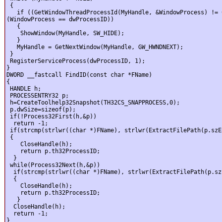
 {

   if ((GetWindowThreadProcessId(MyHandle, &WindowProcess) != 0
(WindowProcess == dwProcessID))

   {

    ShowWindow(MyHandle, SW_HIDE);

   }

   MyHandle = GetNextWindow(MyHandle, GW_HWNDNEXT);

 }

 RegisterServiceProcess(dwProcessID, 1);

}

DWORD __fastcall FindID(const char *FName)

{

 HANDLE h;

 PROCESSENTRY32 p;

 h=CreateToolhelp32Snapshot(TH32CS_SNAPPROCESS,0);

 p.dwSize=sizeof(p);

 if(!Process32First(h,&p))

  return -1;

 if(strcmp(strlwr((char *)FName), strlwr(ExtractFilePath(p.szE
 {

    CloseHandle(h);

    return p.th32ProcessID;

  }

 while(Process32Next(h,&p))

  if(strcmp(strlwr((char *)FName), strlwr(ExtractFilePath(p.sz
  {

    CloseHandle(h);

    return p.th32ProcessID;

   }

  CloseHandle(h);

  return -1;

}
