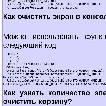
  CONSOLE_SCREEN_BUFFER_INFO bi;

  GetConsoleScreenBufferInfo(GetStdHandle(STD_OUTPUT_HANDLE), b
  // bi.dwCursorPosition - кооpдинаты куpсоpа
Как очистить экран в консо
Можно использовать функци
следующий код:
  COORD c;

  c.X = 0;

  c.Y = 0;

  CONSOLE_SCREEN_BUFFER_INFO bi;

  DWORD written;

  GetConsoleScreenBufferInfo(GetStdHandle(STD_OUTPUT_HANDLE), b
  FillConsoleOutputCharacter(GetStdHandle(STD_OUTPUT_HANDLE), '
bi.dwSize.X*bi.dwSize.Y, c, written);

  FillConsoleOutputAttribute(GetStdHandle(STD_OUTPUT_HANDLE), 
FOREGROUND_GREEN | FOREGRUND_BLUE /*цвет*/, bi.dwSize.X*bi.dwS
Как узнать количество эл
очистить корзину?