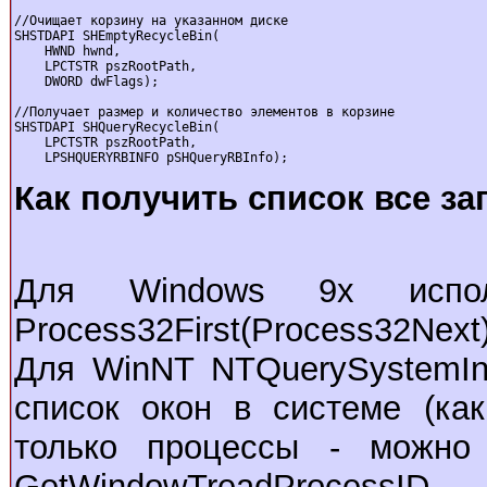
//Очищает корзину на указанном диске

SHSTDAPI SHEmptyRecycleBin(

    HWND hwnd,

    LPCTSTR pszRootPath,

    DWORD dwFlags);

//Получает размер и количество элементов в корзине

SHSTDAPI SHQueryRecycleBin(

    LPCTSTR pszRootPath,

    LPSHQUERYRBINFO pSHQueryRBInfo);
Как получить список все з
Для Windows 9x использу
Process32First(Process32Next)
Для WinNT NTQuerySystemInf
список окон в системе (ка
только процессы - можно о
GetWindowTreadProcessID -