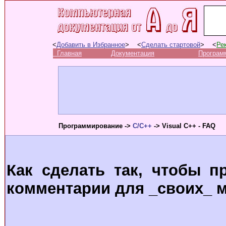
<
Добавить в Избранное
> <
Сделать стартовой
> <
Ре
Главная
Документация
Програм
Программирование ->
C/C++
-> Visual C++ - FAQ
Как сделать так, чтобы 
комментарии для _своих_ 