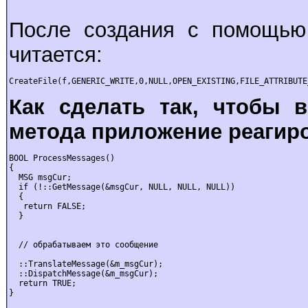
После создания с помощью
читается:
CreateFile(f,GENERIC_WRITE,0,NULL,OPEN_EXISTING,FILE_ATTRIBUTE
Как сделать так, чтобы 
метода приложение реагир
BOOL ProcessMessages()

{

  MSG msgCur;

  if (!::GetMessage(&msgCur, NULL, NULL, NULL))

  {

   return FALSE;

  }

  // обрабатываем это сообщение

  ::TranslateMessage(&m_msgCur);

  ::DispatchMessage(&m_msgCur);

  return TRUE;

}