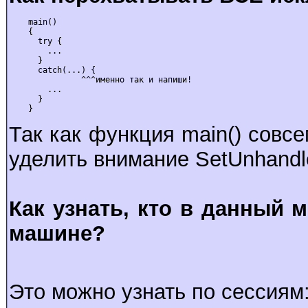
    main()

    {

      try {

        ...

      }

      catch(...) {

               ^^^именно так и напиши!

        ...

      }

    }
Так как функция main() совс
уделить внимание SetUnhandled
Как узнать, кто в данный 
машине?
Это можно узнать по сессиям