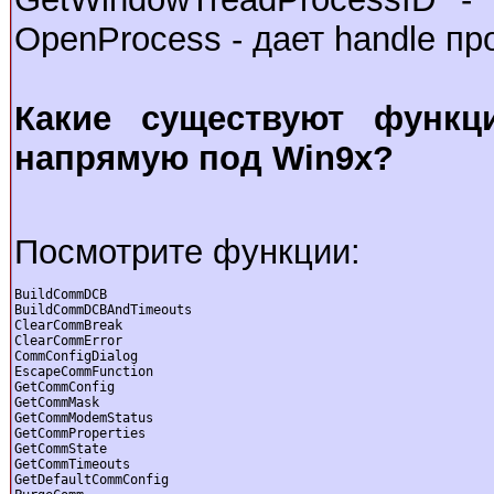
OpenProcess - дает handle пр
Какие существуют функ
напрямую под Win9x?
Посмотрите функции:
BuildCommDCB

BuildCommDCBAndTimeouts

ClearCommBreak

ClearCommError

CommConfigDialog

EscapeCommFunction

GetCommConfig

GetCommMask

GetCommModemStatus

GetCommProperties

GetCommState

GetCommTimeouts

GetDefaultCommConfig
