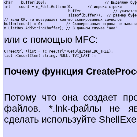
char    buffer[100];                           // Выделяем буфе
int    count = m_Edit.GetLine(0,       // индекс строки

                              buffer,              // указатель
                              sizeof(buffer));  // размер буфер
// Если OK, то возвращает кол-во скопированных символов

buffer[count] = 0;           // Скопированная строка не заканчи
m_ListBox.AddString(buffer); // В данном случае "aaa"
или с помощью MFC:
CTreeCtrl *list = (CTreeCtrl*)GetDlgItem(IDC_TREE);

list->InsertItem( string, NULL, TVI_LAST );

Почему функция CreateProce
Потому что она создает пр
файлов. *.lnk-файлы не я
сделать используйте ShellExe