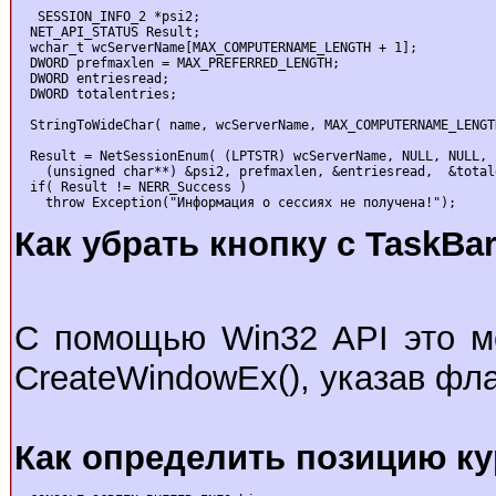
   SESSION_INFO_2 *psi2;

  NET_API_STATUS Result;

  wchar_t wcServerName[MAX_COMPUTERNAME_LENGTH + 1];

  DWORD prefmaxlen = MAX_PREFERRED_LENGTH;

  DWORD entriesread;

  DWORD totalentries;

  StringToWideChar( name, wcServerName, MAX_COMPUTERNAME_LENGTH
  Result = NetSessionEnum( (LPTSTR) wcServerName, NULL, NULL, 2
    (unsigned char**) &psi2, prefmaxlen, &entriesread,  &total
  if( Result != NERR_Success )

    throw Exception("Информация о сессиях не получена!");
Как убрать кнопку с TaskBar
С помощью Win32 API это м
CreateWindowEx(), указав 
Как определить позицию ку