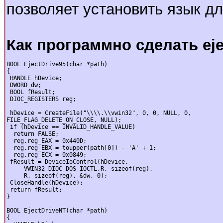
позволяет установить язык дл
Как программно сделать eje
BOOL EjectDrive95(char *path)

{

 HANDLE hDevice;

 DWORD dw;

 BOOL fResult;

 DIOC_REGISTERS reg;

 hDevice = CreateFile("\\\\.\\vwin32", 0, 0, NULL, 0,

FILE_FLAG_DELETE_ON_CLOSE, NULL);

 if (hDevice == INVALID_HANDLE_VALUE)

  return FALSE;

  reg.reg_EAX = 0x440D;

  reg.reg_EBX = toupper(path[0]) - 'A' + 1;

  reg.reg_ECX = 0x0849;

 fResult = DeviceIoControl(hDevice,

     VWIN32_DIOC_DOS_IOCTL,R, sizeof(reg),

     R, sizeof(reg), &dw, 0);

 CloseHandle(hDevice);

 return fResult;

}

BOOL EjectDriveNT(char *path)

{
