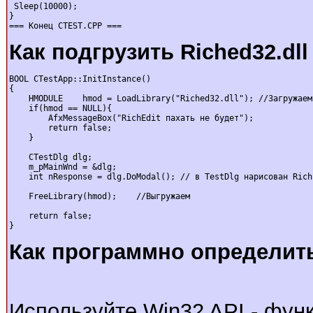
 Sleep(10000);

}

=== Конец CTEST.CPP ===
Как подгрузить Riched32.dll 
BOOL CTestApp::InitInstance()

{

    HMODULE    hmod = LoadLibrary("Riched32.dll"); //Загружаем

    if(hmod == NULL){

        AfxMessageBox("RichEdit пахать не будет");

        return false;

    }

    CTestDlg dlg;

    m_pMainWnd = &dlg;

    int nResponse = dlg.DoModal(); // в TestDlg нарисован RichE
    FreeLibrary(hmod);    //Выгружаем

    return false;

}
Как программно определит
Используйте Win32 API - функ