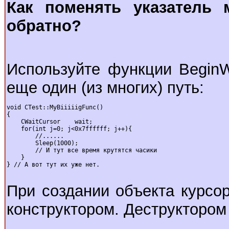
Как поменять указатель
обратно?
Используйте функции BeginWa
еще один (из многих) путь:
void CTest::MyBiiiiigFunc()

{

    CWaitCursor    wait;

    for(int j=0; j<0x7ffffff; j++){

        //......

        Sleep(1000);

        // И тут все время крутятся часики

    }

} // А вот тут их уже нет.

При создании объекта курсо
конструктором. Деструктором