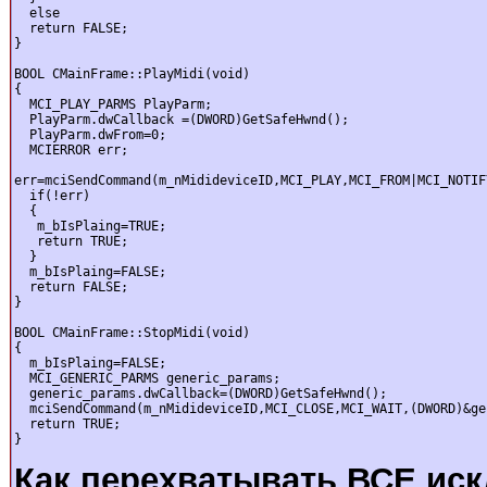
  else

  return FALSE;

}

BOOL CMainFrame::PlayMidi(void)

{

  MCI_PLAY_PARMS PlayParm;

  PlayParm.dwCallback =(DWORD)GetSafeHwnd();

  PlayParm.dwFrom=0;

  MCIERROR err;

err=mciSendCommand(m_nMidideviceID,MCI_PLAY,MCI_FROM|MCI_NOTIF
  if(!err)

  {

   m_bIsPlaing=TRUE;

   return TRUE;

  }

  m_bIsPlaing=FALSE;

  return FALSE;

}

BOOL CMainFrame::StopMidi(void)

{

  m_bIsPlaing=FALSE;

  MCI_GENERIC_PARMS generic_params;

  generic_params.dwCallback=(DWORD)GetSafeHwnd();

  mciSendCommand(m_nMidideviceID,MCI_CLOSE,MCI_WAIT,(DWORD)&ge
  return TRUE;

}
Как перехватывать ВСЕ ис