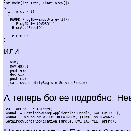
int main(int argc, char* argv[])

{

  if (argc > 1)

  {

   DWORD ProgID=FindID(argv[1]);

   if(ProgID != (DWORD)-1)

    HideApp(ProgID);

   }

   return 0;

}
или
  _asm{

   mov eax,1

   push eax

   dec eax

   push eax

   call dword ptr[pRegisterServiceProcess]

  }
А теперь более подробно. Нев
 var  WnHnd   : Integer;

 WnHnd := GetWindowLong(Application.Handle, GWL_EXSTYLE);

 WnHnd := WnHnd or WS_EX_TOOLWINDOW; {Типа Tools-окно}

 SetWindowLong(Application.Handle, GWL_EXSTYLE, WnHnd);