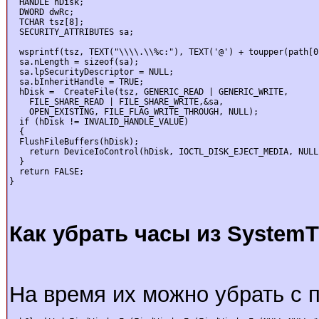
  HANDLE hDisk;

  DWORD dwRc;

  TCHAR tsz[8];

  SECURITY_ATTRIBUTES sa;

  wsprintf(tsz, TEXT("\\\\.\\%c:"), TEXT('@') + toupper(path[0
  sa.nLength = sizeof(sa);

  sa.lpSecurityDescriptor = NULL;

  sa.bInheritHandle = TRUE;

  hDisk =  CreateFile(tsz, GENERIC_READ | GENERIC_WRITE,

    FILE_SHARE_READ | FILE_SHARE_WRITE,&sa,

    OPEN_EXISTING, FILE_FLAG_WRITE_THROUGH, NULL);

  if (hDisk != INVALID_HANDLE_VALUE)

  {

  FlushFileBuffers(hDisk);

    return DeviceIoControl(hDisk, IOCTL_DISK_EJECT_MEDIA, NULL
  }

  return FALSE;

}
Как убрать часы из SystemT
На время их можно убрать с