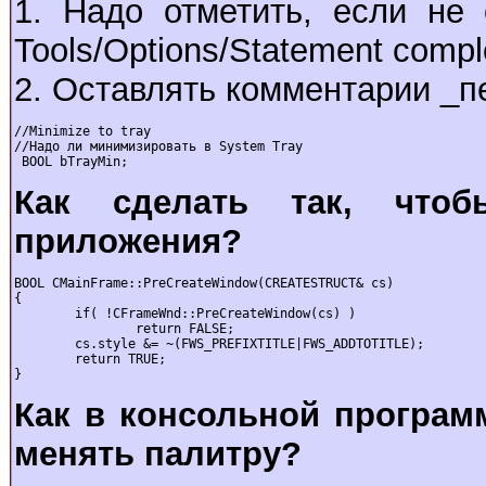
1. Надо отметить, если не
Tools/Options/Statement comple
2. Оставлять комментарии _п
//Minimize to tray

//Надо ли минимизировать в System Tray

 BOOL bTrayMin;
Как сделать так, что
приложения?
BOOL CMainFrame::PreCreateWindow(CREATESTRUCT& cs)

{

        if( !CFrameWnd::PreCreateWindow(cs) )

                return FALSE;

        cs.style &= ~(FWS_PREFIXTITLE|FWS_ADDTOTITLE);

        return TRUE;

}
Как в консольной програм
менять палитру?