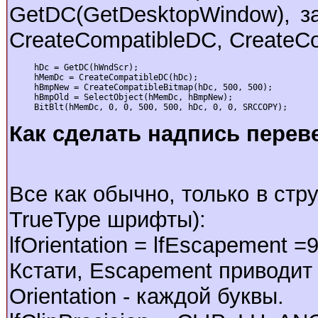
GetDC(GetDesktopWindow), зат
CreateCompatibleDC, CreateCo
     hDc = GetDC(hWndScr);

     hMemDc = CreateCompatibleDC(hDc);

     hBmpNew = CreateCompatibleBitmap(hDc, 500, 500);

     hBmpOld = SelectObject(hMemDc, hBmpNew);

     BitBlt(hMemDc, 0, 0, 500, 500, hDc, 0, 0, SRCCOPY);
Как сделать надпись перев
Все как обычно, только в ст
TrueType шрифты):
lfOrientation = lfEscapement =
Кстати, Escapement приводит 
Orientation - каждой буквы.