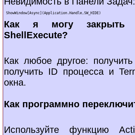
Невидимость в Панели Задач
 ShowWindow[Async](Application.Handle,SW_HIDE)
Как я могy закpыть п
ShellExecute?
Как любое другое: получит
получить ID процесса и Te
окна.
Как программно переключи
Используйте функцию Activ