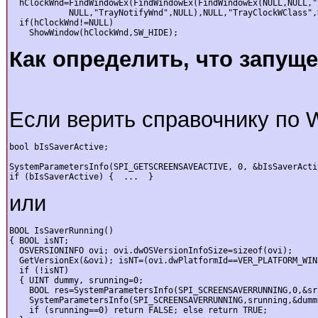
  hClockWnd=FindWindowEx(FindWindowEx(FindWindowEx(NULL,NULL,"
            NULL,"TrayNotifyWnd",NULL),NULL,"TrayClockWClass",N
  if(hClockWnd!=NULL)

    ShowWindow(hClockWnd,SW_HIDE);
Как определить, что запуще
Если верить справочнику по W
bool bIsSaverActive;

SystemParametersInfo(SPI_GETSCREENSAVEACTIVE, 0, &bIsSaverActiv
if (bIsSaverActive) {  ...  }
или
BOOL IsSaverRunning()

{ BOOL isNT;

  OSVERSIONINFO ovi; ovi.dwOSVersionInfoSize=sizeof(ovi);

  GetVersionEx(&ovi); isNT=(ovi.dwPlatformId==VER_PLATFORM_WIN3
  if (!isNT)

  { UINT dummy, srunning=0;

    BOOL res=SystemParametersInfo(SPI_SCREENSAVERRUNNING,0,&sru
    SystemParametersInfo(SPI_SCREENSAVERRUNNING,srunning,&dummy
    if (srunning==0) return FALSE; else return TRUE;
