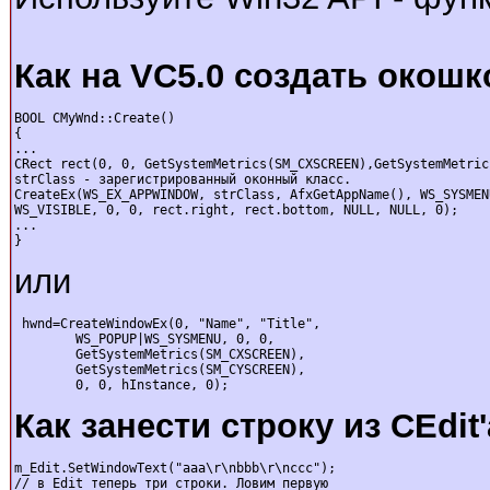
Как на VC5.0 создать окошко
BOOL CMyWnd::Create()

{

...

CRect rect(0, 0, GetSystemMetrics(SM_CXSCREEN),GetSystemMetric
strClass - заpегистpиpованный оконный класс.

CreateEx(WS_EX_APPWINDOW, strClass, AfxGetAppName(), WS_SYSMEN
WS_VISIBLE, 0, 0, rect.right, rect.bottom, NULL, NULL, 0);

...

}
или
 hwnd=CreateWindowEx(0, "Name", "Title",

        WS_POPUP|WS_SYSMENU, 0, 0,

        GetSystemMetrics(SM_CXSCREEN),

        GetSystemMetrics(SM_CYSCREEN),

        0, 0, hInstance, 0);
Как занести строку из CEdit
m_Edit.SetWindowText("aaa\r\nbbb\r\nccc");

// в Edit теперь три строки. Ловим первую
