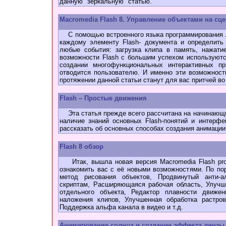
данную "зеркальную" статью.
Macromedia Flash 8. Управление объектами на сце
С помощью встроенного языка программирования Ac
каждому элементу Flash- документа и определить
любые события: загрузка клипа в память, нажати
возможности Flash с большим успехом используютс
создании многофункциональных интерактивных пр
отводится пользователю. И именно эти возможности
протяжении данной статьи станут для вас притчей во
Flash – Простые движения
Эта статья прежде всего рассчитана на начинающи
наличие знаний основных Flash-понятий и интерф
рассказать об основных способах создания анимации
Flash 8 обзор
Итак, вышла новая версия Macromedia Flash profe
ознакомить вас с её новыми возможностями. По по
метод рисования объектов, Продвинутый анти-а
скриптам, Расширяющаяся рабочая область, Улучш
отдельного объекта, Редактор плавности движе
наложения клипов, Улучшенная обработка растро
Поддержка альфа канала в видео и т.д.
Анимирование солнца и создание эффекта линзы