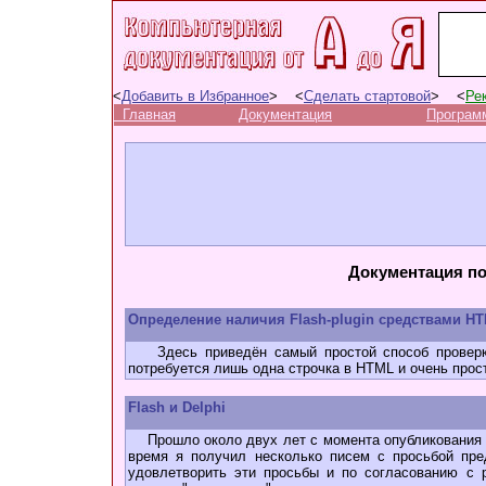
<
Добавить в Избранное
> <
Сделать стартовой
> <
Ре
Главная
Документация
Програм
Документация по 
Определение наличия Flash-plugin средствами H
Здесь приведён самый простой способ проверки 
потребуется лишь одна строчка в HTML и очень прост
Flash и Delphi
Прошло около двух лет с момента опубликования мое
время я получил несколько писем с просьбой пре
удовлетворить эти просьбы и по согласованию с 