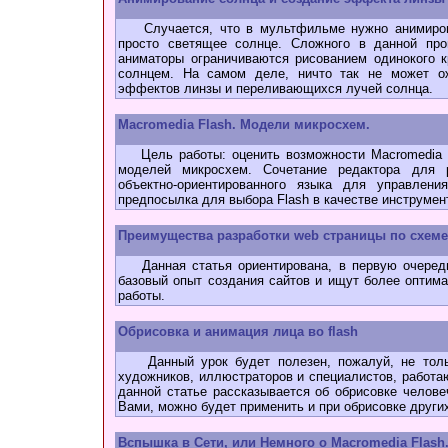
Случается, что в мультфильме нужно анимирова
просто светящее солнце. Сложного в данной про
аниматоры ограничиваются рисованием одинокого к
солнцем. На самом деле, ничто так не может ож
эффектов линзы и переливающихся лучей солнца.
Macromedia Flash. Модели микросхем.
Цель работы: оценить возможности Macromedia Fl
моделей микросхем. Сочетание редактора для 
объектно-ориентированного языка для управлен
предпосылка для выбора Flash в качестве инструмен
Преимущества разработки web страницы по схеме 
Данная статья ориентирована, в первую очередь,
базовый опыт создания сайтов и ищут более оптим
работы.
Обрисовка и анимация лица во flash
Данный урок будет полезен, пожалуй, не тольк
художников, иллюстраторов и специалистов, работ
данной статье рассказывается об обрисовке челове
Вами, можно будет применить и при обрисовке других
Вспышка в Сети, или Немного о Macromedia Flash.